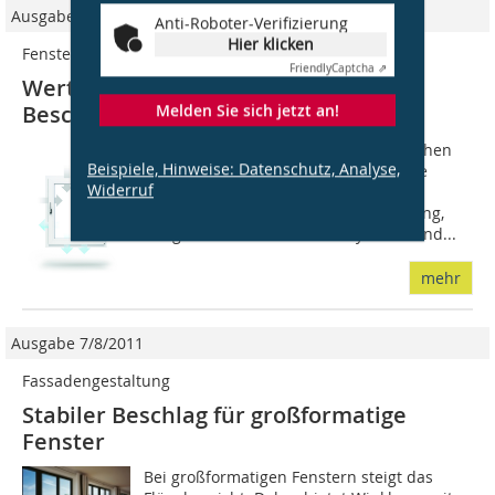
Ausgabe 09/2025
Anti-Roboter-Verifizierung
Hier klicken
Fenster
Friendly
Captcha ⇗
Werterhalt durch intelligente
Melden Sie sich jetzt an!
Beschlagtechnik
Innovative Fensterbeschläge ermöglichen
Beispiele, Hinweise: Datenschutz, Analyse,
Funktionen, die für moderne Gebäude
Widerruf
unverzichtbar sind: komfortables und
sicheres Lüften, motorisierte Bedienung,
Integration in Smart-Home-Systeme und...
mehr
Ausgabe 7/8/2011
Fassadengestaltung
Stabiler Beschlag für großformatige
Fenster
Bei großformatigen Fenstern steigt das