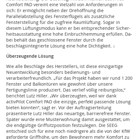
Comfort PAD vereint eine Vielzahl von Anforderungen in
sich: Er ermöglicht neben der Drehöffnung die
Parallelabstellung des Fenster­flügels als zusätzliche
Fensterstellung für die zugfreie Raumlüftung. ­So­­­­gar in
diesem Lüftungsmodus kann er bei ent­­sprechender Si­­cher­­
heitsausstattung eine hohe Einbruchhemmung erfüllen. D­­a­­
bei behält das geschlossene Fenster durch die
beschlagsintegrierte Lösung eine hohe Dichtigkeit. ↓
Überzeugende Lösung
Wie alle Beschläge des Herstellers, ist diese einzigartige
Neuentwicklung besonders be­­dienungs- und
verarbeiterfreundlich. „Für das Projekt haben wir rund 1 200
Fenster und Balkontüren wie gewohnt über unsere
Fertigungslinie produziert. Das verlief völlig reibungslos,“
berichtet Lutz Hiller. „Wir überzeugten, weil wir dank
activPilot Comfort PAD die einzige, perfekt passende Lösung
bieten konnten“, sagt er. Vor der Auftragserteilung
präsentierte Lutz Hiller das neuartige, barrierefreie Fenster.
Später wurde eine Musterwohnung damit ausgestattet, um
die endgültige Griffsitzposition festzulegen. Die SEEG
entschied sich für eine noch niedrigere als die von der KfW
geforderte Griffhöhe, um den Bewohnern mehr Komfort zu