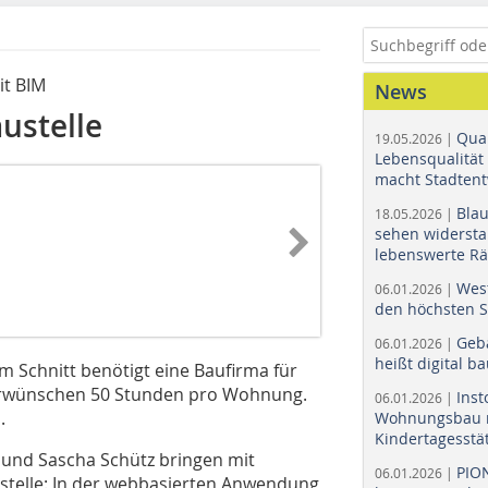
it BIM
News
austelle
Quar
19.05.2026 |
Lebensqualität 
macht Stadtent
Bla
18.05.2026 |
sehen widerst
lebenswerte R
Wes
06.01.2026 |
den höchsten 
Geb
06.01.2026 |
heißt digital b
m Schnitt benötigt eine Baufirma für
erwünschen 50 Stunden pro Wohnung.
Ins
06.01.2026 |
.
Wohnungsbau r
Kindertagesstä
 und Sascha Schütz bringen mit
PIO
06.01.2026 |
austelle: In der webbasierten Anwendung