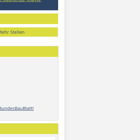
Mehr Stellen
 BundesBauBlatt!