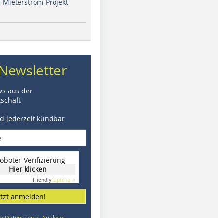
i Mieterstrom-Projekt
Newsletter
ws aus der
schaft
nd jederzeit kündbar
oboter-Verifizierung
Hier klicken
Friendly
Captcha ⇗
etzt anmelden!
e: Datenschutz, Analyse,