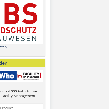
aten
nden
 als 4.000 Anbieter im
 Facility Management"!