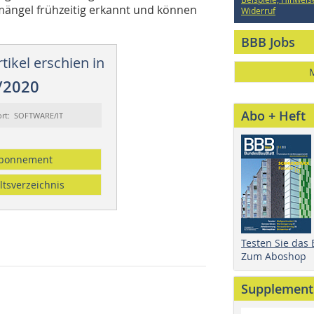
ängel frühzeitig erkannt und können
Widerruf
BBB Jobs
tikel erschien in
/2020
Abo + Heft
ort: SOFTWARE/IT
bonnement
ltsverzeichnis
Testen Sie das
Zum Aboshop
Supplement