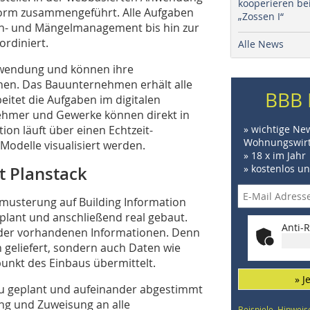
kooperieren be
ttform zusammengeführt. Alle Aufgaben
„Zossen I“
h- und Mängelmanagement bis hin zur
rdiniert.
Alle News
nwendung und können ihre
en. Das Bauunternehmen erhält alle
BBB 
itet die Aufgaben im digitalen
hmer und Gewerke können direkt in
on läuft über einen Echtzeit-
» wichtige Ne
Wohnungswirt
Modelle visualisiert werden.
» 18 x im Jahr
» kostenlos u
t Planstack
Bemusterung auf Building Information
eplant und anschließend real gebaut.
Anti-R
hl der vorhandenen Informationen. Denn
 geliefert, sondern auch Daten wie
punkt des Einbaus übermittelt.
» J
u geplant und aufeinander abgestimmt
ng und Zuweisung an alle
Beispiele, Hinweis