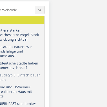
tiere stärken,
verbessern: ProjektStadt
wicklung sichtbar
u-Grünes Bauen: Wie
andsfähige und
äume aus?
tdeutsche Städte haben
Sanierungsbedarf
äudetyp E: Einfach bauen
auen
tone und Hofheimer
ealisieren Haus mit
tte
NIERKRAFT und lumio+