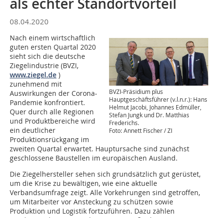
als echter Standortvorteil
08.04.2020
Nach einem wirtschaftlich
guten ersten Quartal 2020
sieht sich die deutsche
Ziegelindustrie (BVZI,
www.ziegel.de
)
zunehmend mit
BVZI-Präsidium plus
Auswirkungen der Corona-
Hauptgeschäftsführer (v.l.n.r.): Hans
Pandemie konfrontiert.
Helmut Jacobi, Johannes Edmüller,
Quer durch alle Regionen
Stefan Jungk und Dr. Matthias
und Produktbereiche wird
Frederichs.
ein deutlicher
Foto: Annett Fischer / ZI
Produktionsrückgang im
zweiten Quartal erwartet. Hauptursache sind zunächst
geschlossene Baustellen im europäischen Ausland.
Die Ziegelhersteller sehen sich grundsätzlich gut gerüstet,
um die Krise zu bewältigen, wie eine aktuelle
Verbandsumfrage zeigt. Alle Vorkehrungen sind getroffen,
um Mitarbeiter vor Ansteckung zu schützen sowie
Produktion und Logistik fortzuführen. Dazu zählen