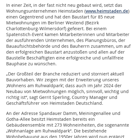
In einer Zeit, in der fast nicht neu gebaut wird, setzt das
Wohnungsunternehmen Heimstaden (
www.heimstaden.de
)
einen Gegentrend und hat den Baustart für 85 neue
Mietwohnungen im Berliner Westend (Bezirk
Charlottenburg-Wilmersdorf) gefeiert. Bei einem
Spatenstich-Event kamen Mitarbeiterinnen und Mitarbeiter
der ausführenden Unternehmen, des Planungsbüros, der
Bauaufsichtsbehörde und des Bauherrn zusammen, um auf
den erfolgreichen Baustart anzustoßen und allen auf der
Baustelle Beschäftigten eine erfolgreiche und unfallfreie
Bauphase zu wünschen.
„Der Großteil der Branche reduziert und storniert aktuell
Bauvorhaben. Wir zeigen mit der Erweiterung unseres
‚Wohnens am Ruhwaldpark‘, dass auch im Jahr 2024 der
Neubau von Mietwohnungen möglich, sinnvoll, wichtig und
richtig ist“, sagt Gerrit Sperling, Country Manager und
Geschäftsführer von Heimstaden Deutschland.
An der Adresse Spandauer Damm, Meiningenallee und
Gotha-Allee besitzt Heimstaden bereits ein
Gebäudeensemble mit 273 Wohneinheiten, die sogenannte
„Wohnanlage am Ruhwaldpark“. Die bestehende
Wohnbebauung aus den 1950er Jahren wird nun ergänzt