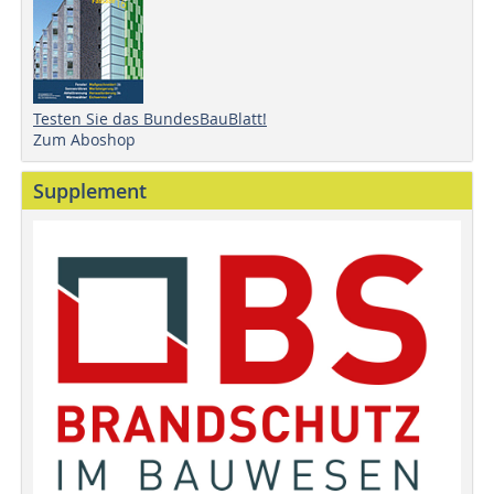
Testen Sie das BundesBauBlatt!
Zum Aboshop
Supplement