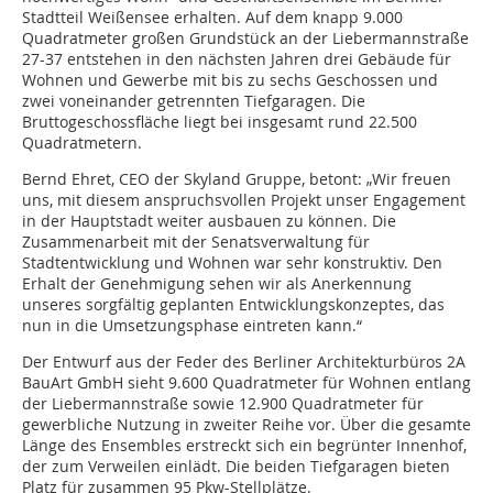
Stadtteil Weißensee erhalten. Auf dem knapp 9.000
Quadratmeter großen Grundstück an der Liebermannstraße
27-37 entstehen in den nächsten Jahren drei Gebäude für
Wohnen und Gewerbe mit bis zu sechs Geschossen und
zwei voneinander getrennten Tiefgaragen. Die
Bruttogeschossfläche liegt bei insgesamt rund 22.500
Quadratmetern.
Bernd Ehret, CEO der Skyland Gruppe, betont: „Wir freuen
uns, mit diesem anspruchsvollen Projekt unser Engagement
in der Hauptstadt weiter ausbauen zu können. Die
Zusammenarbeit mit der Senatsverwaltung für
Stadtentwicklung und Wohnen war sehr konstruktiv. Den
Erhalt der Genehmigung sehen wir als Anerkennung
unseres sorgfältig geplanten Entwicklungskonzeptes, das
nun in die Umsetzungsphase eintreten kann.“
Der Entwurf aus der Feder des Berliner Architekturbüros 2A
BauArt GmbH sieht 9.600 Quadratmeter für Wohnen entlang
der Liebermannstraße sowie 12.900 Quadratmeter für
gewerbliche Nutzung in zweiter Reihe vor. Über die gesamte
Länge des Ensembles erstreckt sich ein begrünter Innenhof,
der zum Verweilen einlädt. Die beiden Tiefgaragen bieten
Platz für zusammen 95 Pkw-Stellplätze.