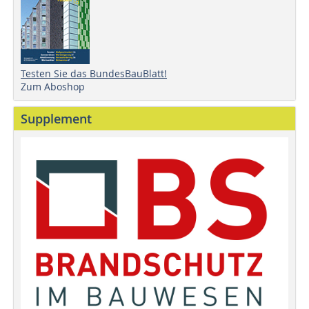
Testen Sie das BundesBauBlatt!
Zum Aboshop
Supplement