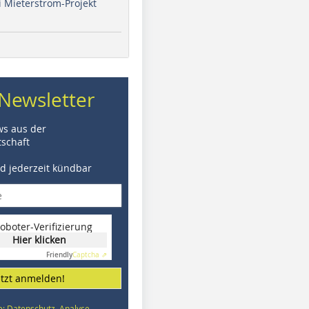
i Mieterstrom-Projekt
Newsletter
ws aus der
schaft
nd jederzeit kündbar
oboter-Verifizierung
Hier klicken
Friendly
Captcha ⇗
etzt anmelden!
e: Datenschutz, Analyse,