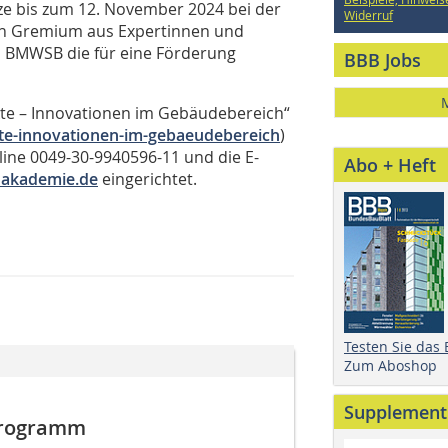
izze bis zum 12. November 2024 bei der
Widerruf
in Gremium aus Expertinnen und
m BMWSB die für eine Förderung
BBB Jobs
te – Innovationen im Gebäudebereich“
e-innovationen-im-gebaeudebereich
)
ine 0049-30-9940596-11 und die E-
Abo + Heft
uakademie.de
eingerichtet.
Testen Sie das
Zum Aboshop
Supplement
rprogramm