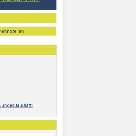
Mehr Stellen
 BundesBauBlatt!