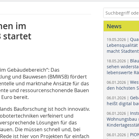
onen im
News
startet
Quar
19.05.2026 |
Lebensqualität 
macht Stadtent
Bla
18.05.2026 |
sehen widerst
 im Gebäudebereich“
:
Das
lebenswerte R
klung und Bauwesen (BMWSB) fördert
Wes
06.01.2026 |
entelle und marktnahe Ansätze für das
den höchsten 
ziente und ressourcenschonende Bauen
 Euro bereit.
Geb
06.01.2026 |
heißt digital b
ands Bauforschung ist hoch innovativ.
Ins
06.01.2026 |
Robotertechniken verfeinert und
Wohnungsbau r
ielversprechende Lösungen für das
Kindertagesstä
auen. Die müssen schnell und, bei
PIO
06.01.2026 |
 Rede ist hier von Projekten für einfach