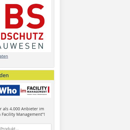
aten
nden
 als 4.000 Anbieter im
 Facility Management"!