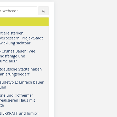
tiere stärken,
verbessern: ProjektStadt
wicklung sichtbar
u-Grünes Bauen: Wie
andsfähige und
äume aus?
tdeutsche Städte haben
Sanierungsbedarf
äudetyp E: Einfach bauen
auen
tone und Hofheimer
ealisieren Haus mit
tte
NIERKRAFT und lumio+