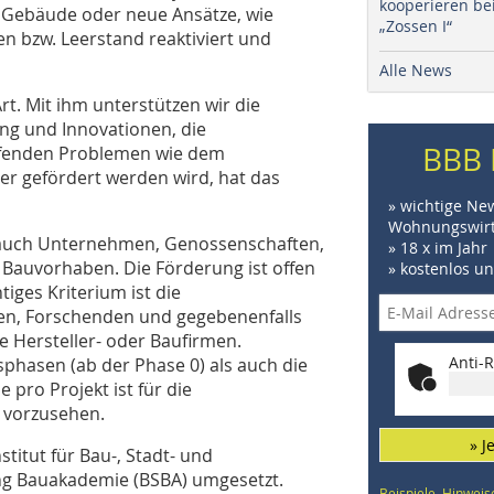
kooperieren be
Gebäude oder neue Ansätze, wie
„Zossen I“
 bzw. Leerstand reaktiviert und
Alle News
t. Mit ihm unterstützen wir die
rung und Innovationen, die
BBB 
eifenden Problemen wie dem
er gefördert werden wird, hat das
» wichtige Ne
Wohnungswirt
 auch Unternehmen, Genossenschaften,
» 18 x im Jahr
n Bauvorhaben. Die Förderung ist offen
» kostenlos u
iges Kriterium ist die
n, Forschenden und gegebenenfalls
se Hersteller- oder Baufirmen.
Anti-R
phasen (ab der Phase 0) als auch die
pro Projekt ist für die
 vorzusehen.
» J
tut für Bau-, Stadt- und
ng Bauakademie (BSBA) umgesetzt.
Beispiele, Hinweis