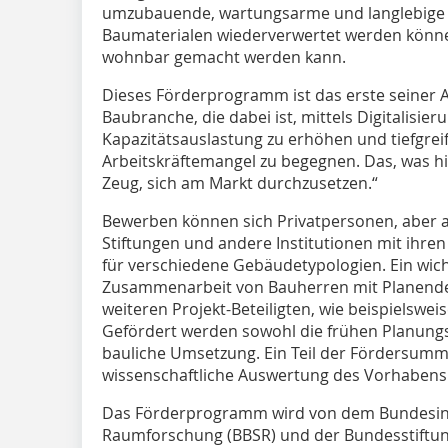
umzubauende, wartungsarme und langlebige 
Baumaterialen wiederverwertet werden können
wohnbar gemacht werden kann.
Dieses Förderprogramm ist das erste seiner Ar
Baubranche, die dabei ist, mittels Digitalisie
Kapazitätsauslastung zu erhöhen und tiefgr
Arbeitskräftemangel zu begegnen. Das, was hi
Zeug, sich am Markt durchzusetzen.“
Bewerben können sich Privatpersonen, aber
Stiftungen und andere Institutionen mit ihre
für verschiedene Gebäudetypologien. Ein wicht
Zusammenarbeit von Bauherren mit Planende
weiteren Projekt-Beteiligten, wie beispielswei
Gefördert werden sowohl die frühen Planungs
bauliche Umsetzung. Ein Teil der Fördersumme 
wissenschaftliche Auswertung des Vorhabens
Das Förderprogramm wird von dem Bundesinsti
Raumforschung (BBSR) und der Bundesstiftu