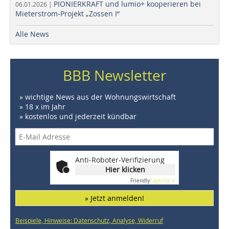
PIONIERKRAFT und lumio+ kooperieren bei
06.01.2026 |
Mieterstrom-Projekt „Zossen I“
Alle News
BBB Newsletter
» wichtige News aus der Wohnungswirtschaft
» 18 x im Jahr
» kostenlos und jederzeit kündbar
Anti-Roboter-Verifizierung
Hier klicken
Friendly
Captcha ⇗
» Jetzt anmelden!
Beispiele, Hinweise: Datenschutz, Analyse, Widerruf