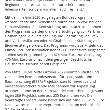
Regionen unseres Landes nicht nur schöner und
lebenswerter, sondern vor allem auch resilient.“
Mit dem im Jahr 2020 aufgelegten Bundesprogramm
werden Städte und Gemeinden durch das BMWSB bei der
klimaresilienten Stadtentwicklung unterstützt. Im Rahmen
des Programms werden u.a. die Ertüchtigung von Park- und
Grünanlagen, die Entsiegelung und Begrünung von Frei-
und Verkehrsflächen oder Maßnahmen zur Stärkung von
Biodiversität gefördert. Das Programm wird aus Mitteln des
Klima- und Transformationsfonds (KTF) finanziert. Insgesamt
stehen seit Programmbeginn 676 Mio. Euro zur Verfügung,
476 Mio. Euro sind nach dem gestrigen Beschluss im
Haushaltsausschuss bereits verplant.
Von Mitte Juli bis Mitte Oktober 2022 konnten Städte und
Gemeinden beim Bundesinstitut für Bau-, Stadt- und
Raumforschung (BBSR) Projektskizzen für investive und
investitionsvorbereitende Maßnahmen zur Anpassung
urbaner Räume an den Klimawandel einreichen. Insgesamt
lagen 286 Projektskizzen aus 235 Kommunen vor. Die
beantragte Fördersumme belief sich auf rund 983 Mio. Euro.
Damit wurde die neue Programmscheibe um mehr als das
5,5-fache überzeichnet.