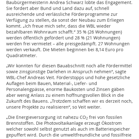
Baubürgermeisterin Andrea Schwarz lobte das Engagement.
Sie fordert aber Bund und Land dazu auf, schnell
ausreichende und verlässliche Förderprogramme zur
Verfügung zu stellen, da sonst der Neubau zum Erliegen
kommt. „Ich freue mich sehr, dass die WBL wieder
bezahlbaren Wohnraum schafft.“ 35 % (26 Wohnungen)
werden öffentlich gefördert und 28 % (21 Wohnungen)
werden frei vermietet – alle preisgedämpft. 27 Wohnungen
werden verkauft. Die Mieten beginnen bei 8,14 Euro pro
Quadratmeter.
„Wir konnten für diesen Bauabschnitt noch alle Fördermittel
sowie zinsgünstige Darlehen in Anspruch nehmen“, sagte
WBL-Chef Andreas Veit. Förderstopps und hohe gesetzliche
Auflagen beim Bauen, Material-, Liefer- und
Personalengpässe, enorme Baukosten und Zinsen gäben
aber wenig Anlass zu einem hoffnungsvollen Blick in die
Zukunft des Bauens. „Trotzdem schaffen wir es derzeit noch,
unsere Projekte zu realisieren“, so Veit weiter.
„Die Energieversorgung ist nahezu CO
frei von fossilen
2
Brennstoffen. Die Photovoltaikanlage erzeugt Ökostrom
welcher sowohl selbst genutzt als auch im Batteriespeicher
gepuffert wird. Durch die umweltfreundliche und fossilfreie