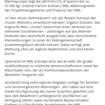
Wärmepumpe liegt die jährliche CO
Ersparnis bei ca.
2-
47.000 kg“, erläutert Achim Eckstein, WBL-Abteilungsleiter
des Projektmanagements und Prokurist der WBL.
„In den neuen Wohnhäusern soll das flexible Konzept des
Cluster-Wohnens verwirklicht werden“, ergänzt Eckstein. Das
englische Wort „cluster“ bezeichnet einen Verbund von
mehreren Einzelteilchen – übertragen auf das Wohnen
bedeutet dies vereinfacht ausgedrückt, dass verschiedene
Kleinwohnungen zu einer Art Wohngemeinschaft
zusammengefasst werden können. Dabei verfügt jede
Wohnung über ein eigenes Badezimmer und eine kleine
Küche.
Spannend im WBL-Konzept wird, wie es heßt, der große,
multifunktional zu nutzende Gemeinschaftsraum sowie der
Waschsalon sein, der als Kommunikationsbereich der
Bewohner fungieren soll.
Grünbühl.living steht eigenen Angaben zufolge für familien-
und seniorengerechte Wohnungen. „Wir haben auf eine
starke Durchgrünung des neuen Quartiers geachtet und
dass den Bewohnern umfangreiche Grünflächen zur
Verfügung stehen sowie vorhandene Bäume erhalten
bleiben“ so Silke Bächtle, Projektleiterin der WBL.