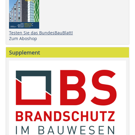
Testen Sie das BundesBauBlatt!
Zum Aboshop
Supplement