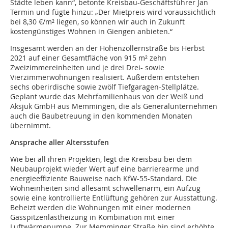
Städte leben kann“, betonte Kreisbau-Geschäftsführer Jan
Termin und fügte hinzu: „Der Mietpreis wird voraussichtlich
bei 8,30 €/m² liegen, so können wir auch in Zukunft
kostengünstiges Wohnen in Giengen anbieten.“
Insgesamt werden an der Hohenzollernstraße bis Herbst
2021 auf einer Gesamtfläche von 915 m² zehn
Zweizimmereinheiten und je drei Drei- sowie
Vierzimmerwohnungen realisiert. Außerdem entstehen
sechs oberirdische sowie zwölf Tiefgaragen-Stellplätze.
Geplant wurde das Mehrfamilienhaus von der Weiß und
Aksjuk GmbH aus Memmingen, die als Generalunternehmen
auch die Baubetreuung in den kommenden Monaten
übernimmt.
Ansprache aller Altersstufen
Wie bei all ihren Projekten, legt die Kreisbau bei dem
Neubauprojekt wieder Wert auf eine barrierearme und
energieeffiziente Bauweise nach KfW-55-Standard. Die
Wohneinheiten sind allesamt schwellenarm, ein Aufzug
sowie eine kontrollierte Entlüftung gehören zur Ausstattung.
Beheizt werden die Wohnungen mit einer modernen
Gasspitzenlastheizung in Kombination mit einer
Luftwärmepumpe. Zur Memminger Straße hin sind erhöhte