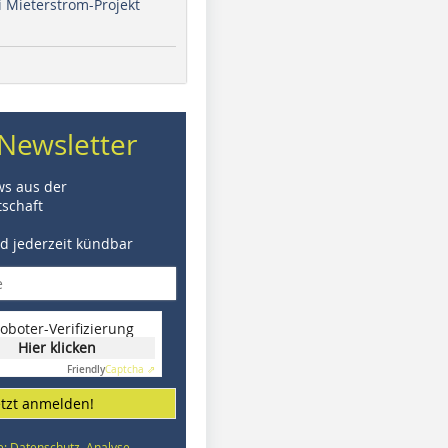
i Mieterstrom-Projekt
Newsletter
ws aus der
schaft
nd jederzeit kündbar
oboter-Verifizierung
Hier klicken
Friendly
Captcha ⇗
etzt anmelden!
e: Datenschutz, Analyse,