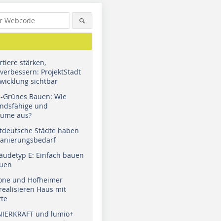
tiere stärken,
verbessern: ProjektStadt
wicklung sichtbar
u-Grünes Bauen: Wie
andsfähige und
äume aus?
tdeutsche Städte haben
Sanierungsbedarf
äudetyp E: Einfach bauen
auen
tone und Hofheimer
ealisieren Haus mit
tte
NIERKRAFT und lumio+