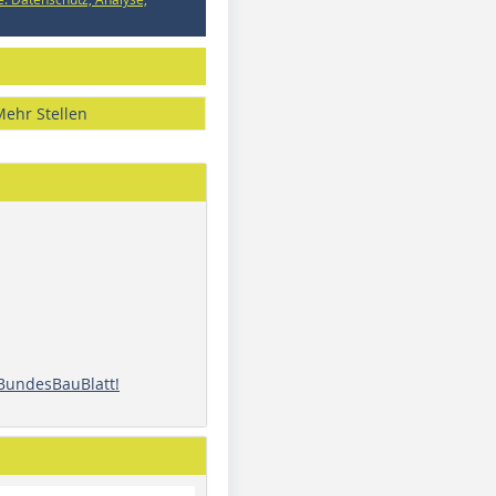
Mehr Stellen
 BundesBauBlatt!