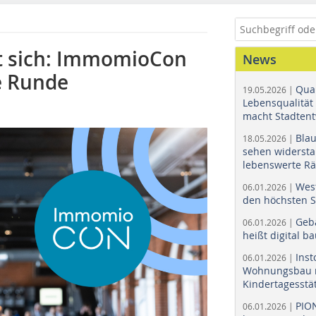
ft sich: ImmomioCon
News
te Runde
Quar
19.05.2026 |
Lebensqualität 
macht Stadtent
Bla
18.05.2026 |
sehen widerst
lebenswerte R
Wes
06.01.2026 |
den höchsten 
Geb
06.01.2026 |
heißt digital b
Ins
06.01.2026 |
Wohnungsbau r
Kindertagesstä
PIO
06.01.2026 |