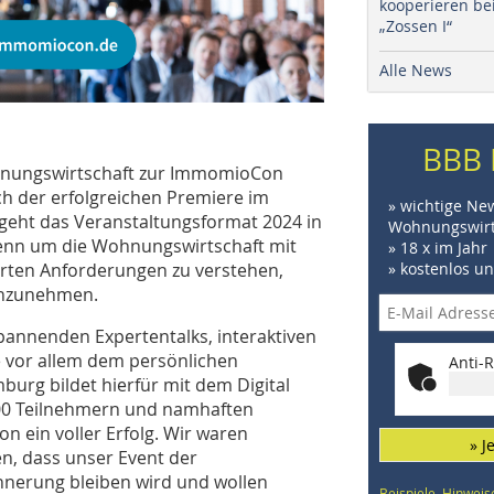
kooperieren be
„Zossen I“
Alle News
BBB 
nungswirtschaft zur ImmomioCon
ch der erfolgreichen Premiere im
» wichtige Ne
 geht das Veranstaltungsformat 2024 in
Wohnungswirt
Denn um die Wohnungswirtschaft mit
» 18 x im Jahr
erten Anforderungen zu verstehen,
» kostenlos u
einzunehmen.
annenden Expertentalks, interaktiven
 vor allem dem persönlichen
Anti-R
urg bildet hierfür mit dem Digital
200 Teilnehmern und namhaften
 ein voller Erfolg. Wir waren
» J
n, dass unser Event der
nnerung bleiben wird und wollen
Beispiele, Hinweis