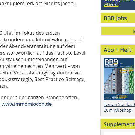
knüpfen“, erklärt Nicolas Jacobi,
Widerruf
BBB Jobs
0 Uhr. Im Fokus des ersten
Talkrunden- und Interviewformat und
i der Abendveranstaltung auf dem
Abo + Heft
 wortwörtlich auf das nächste Level
 Austausch untereinander, auf
fen wir einen echten Mehrwert – von
weiten Veranstaltungstag dürfen sich
uktstrategie, Best Practice-Beiträge,
uen.
sondern der ganzen Branche offen.
r
www.immomiocon.de
Testen Sie das
Zum Aboshop
Supplement