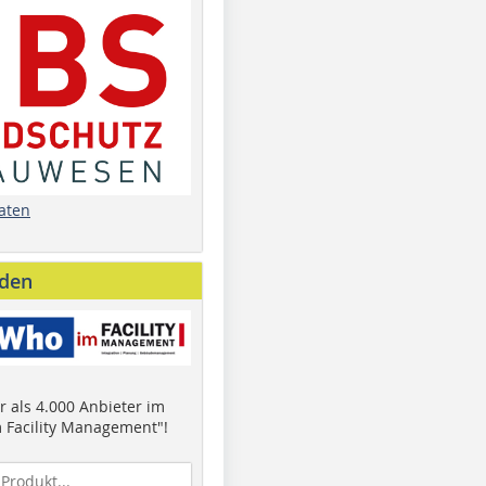
aten
nden
 als 4.000 Anbieter im
 Facility Management"!