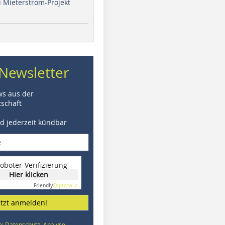
i Mieterstrom-Projekt
Newsletter
ws aus der
schaft
nd jederzeit kündbar
oboter-Verifizierung
Hier klicken
Friendly
Captcha ⇗
etzt anmelden!
e: Datenschutz, Analyse,