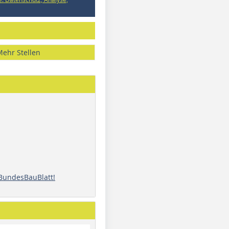
Mehr Stellen
 BundesBauBlatt!