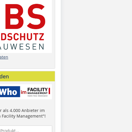
aten
nden
 als 4.000 Anbieter im
 Facility Management"!