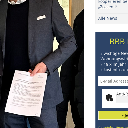
kooperieren be
„Zossen I“
Alle News
BBB 
» wichtige Ne
Wohnungswirt
» 18 x im Jahr
» kostenlos u
Anti-R
» J
Beispiele, Hinweis