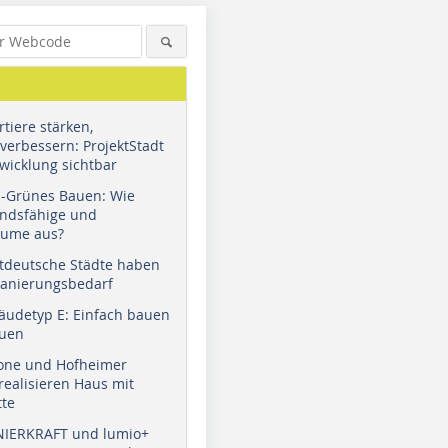
tiere stärken,
verbessern: ProjektStadt
wicklung sichtbar
u-Grünes Bauen: Wie
andsfähige und
äume aus?
tdeutsche Städte haben
Sanierungsbedarf
äudetyp E: Einfach bauen
auen
tone und Hofheimer
ealisieren Haus mit
tte
NIERKRAFT und lumio+