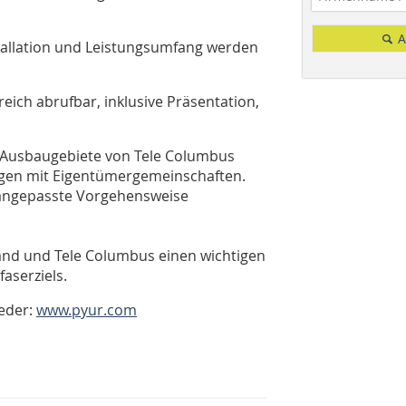
A
nstallation und Leistungsumfang werden
eich abrufbar, inklusive Präsentation,
e Ausbaugebiete von Tele Columbus
ungen mit Eigentümergemeinschaften.
e angepasste Vorgehensweise
land und Tele Columbus einen wichtigen
aserziels.
ieder:
www.pyur.com