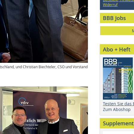
Widerruf
BBB Jobs
Abo + Heft
tschland, und Christian Biechteler, CSO und Vorstand
Testen Sie das
Zum Aboshop
Supplement