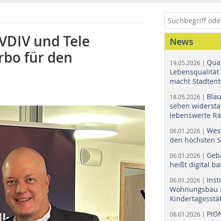
VDIV und Tele
News
bo für den
Quar
19.05.2026 |
Lebensqualität 
macht Stadtent
Bla
18.05.2026 |
sehen widerst
lebenswerte R
Wes
06.01.2026 |
den höchsten 
Geb
06.01.2026 |
heißt digital b
Ins
06.01.2026 |
Wohnungsbau r
Kindertagesstä
PIO
06.01.2026 |