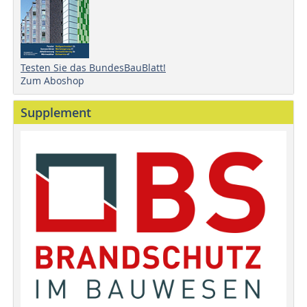
Testen Sie das BundesBauBlatt!
Zum Aboshop
Supplement