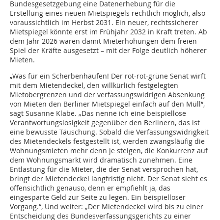
Bundesgesetzgebung eine Datenerhebung für die
Erstellung eines neuen Mietspiegels rechtlich möglich, also
voraussichtlich im Herbst 2031. Ein neuer, rechtssicherer
Mietspiegel könnte erst im Frühjahr 2032 in Kraft treten. Ab
dem Jahr 2026 wären damit Mieterhöhungen dem freien
Spiel der Kräfte ausgesetzt – mit der Folge deutlich höherer
Mieten.
„Was für ein Scherbenhaufen! Der rot-rot-grüne Senat wirft
mit dem Mietendeckel, den willkürlich festgelegten
Mietobergrenzen und der verfassungswidrigen Absenkung
von Mieten den Berliner Mietspiegel einfach auf den Müll“,
sagt Susanne Klabe. „Das nenne ich eine beispiellose
Verantwortungslosigkeit gegenüber den Berlinern, das ist
eine bewusste Täuschung. Sobald die Verfassungswidrigkeit
des Mietendeckels festgestellt ist, werden zwangsläufig die
Wohnungsmieten mehr denn je steigen, die Konkurrenz auf
dem Wohnungsmarkt wird dramatisch zunehmen. Eine
Entlastung für die Mieter, die der Senat versprochen hat,
bringt der Mietendeckel langfristig nicht. Der Senat sieht es
offensichtlich genauso, denn er empfiehlt ja, das
eingesparte Geld zur Seite zu legen. Ein beispielloser
Vorgang.“, Und weiter: „Der Mietendeckel wird bis zu einer
Entscheidung des Bundesverfassungsgerichts zu einer