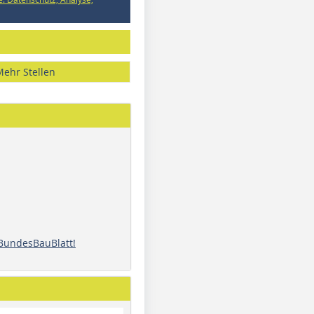
Mehr Stellen
 BundesBauBlatt!