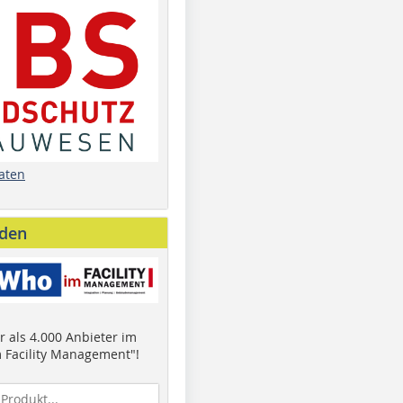
aten
nden
 als 4.000 Anbieter im
 Facility Management"!