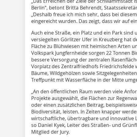
„Das Erreichen der Ziele der Schwammstadt i
Berlin“, betont Britta Behrendt, Staatssekret
„Deshalb freue ich mich sehr, dass bei diesem
eingereicht wurden. Das zeigt, dass wir auf e
Auch eine Straße, ein Platz und ein Park sind
versiegelten Görlitzer Ufer in Kreuzberg hat 
Fläche zu Blühwiesen mit heimischen Arten u
Volkspark Jungfernheide sorgen 22 Tonnen Bio
bessere Versorgung der zentralen Rasenfläch
Vorplatz des Zentralfriedhofs Friedrichsfelde 
Bäume, Wildgehölzen sowie Sitzgelegenheite
Treffpunkt mit Wasserfläche in der Mitte umge
„An den öffentlichen Raum werden viele Anfor
Projekte ausgewählt, die Flächen zur Regenw
oder einen zusätzlichen Beitrag, beispielswei
Biodiversität, leisten. In Zeiten knapper we
wirtschaftliche, übertragbare und innovativ
so Daniel Kyek, Leiter des Straßen- und Grün
Mitglied der Jury.