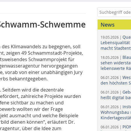
ne Schwamm-Schwemme
News
Quar
19.05.2026 |
Lebensqualität 
n des Klimawandels zu begegnen, soll
macht Stadtent
ht, zeigen 49 Schwammstadt-Projekte,
Bla
18.05.2026 |
nftsweisendes Schwammprojekt für
sehen widerst
egenwasseragentur hervorgegangen
lebenswerte R
de, vorab von einer unabhängigen Jury
Wes
06.01.2026 |
werbs bekanntgegeben.
den höchsten 
 Seitdem wird die dezentrale
Geb
06.01.2026 |
fördert, zahlreiche Projekte wurden
heißt digital b
haffene sichtbar zu machen und
Ins
06.01.2026 |
ewerb wollten wir der Frage
Wohnungsbau r
ekt ausmacht und welche Beispiele
Kindertagesstä
ld dienen können“, erläutert Dr.
PIO
06.01.2026 |
eragentur, über die Idee zum