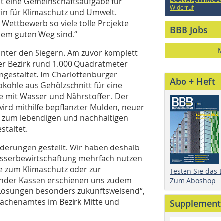
st eine Gemeinschaftsaufgabe für
Widerruf
ärin für Klimaschutz und Umwelt.
 Wettbewerb so viele tolle Projekte
BBB Jobs
inem guten Weg sind.“
 unter den Siegern. Am zuvor komplett
der Bezirk rund 1.000 Quadratmeter
mgestaltet. Im Charlottenburger
Abo + Heft
kohle aus Gehölzschnitt für eine
e mit Wasser und Nährstoffen. Der
wird mithilfe bepflanzter Mulden, neuer
n zum lebendigen und nachhaltigen
staltet.
derungen gestellt. Wir haben deshalb
asserbewirtschaftung mehrfach nutzen
se zum Klimaschutz oder zur
Testen Sie das
rdender Kassen erschienen uns zudem
Zum Aboshop
e Lösungen besonders zukunftsweisend“,
flächenamtes im Bezirk Mitte und
Supplement