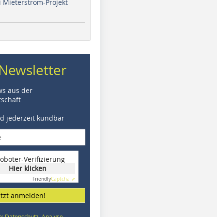
i Mieterstrom-Projekt
Newsletter
ws aus der
schaft
nd jederzeit kündbar
oboter-Verifizierung
Hier klicken
Friendly
Captcha ⇗
etzt anmelden!
e: Datenschutz, Analyse,