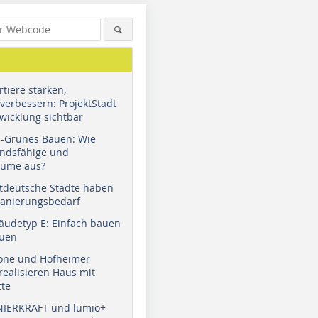
tiere stärken,
verbessern: ProjektStadt
wicklung sichtbar
u-Grünes Bauen: Wie
andsfähige und
äume aus?
tdeutsche Städte haben
Sanierungsbedarf
äudetyp E: Einfach bauen
auen
tone und Hofheimer
ealisieren Haus mit
tte
NIERKRAFT und lumio+