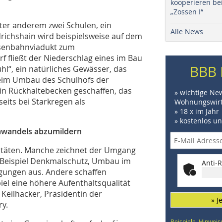
kooperieren be
„Zossen I“
ter anderem zwei Schulen, ein
Alle News
richshain wird beispielsweise auf dem
isenbahnviadukt zum
 fließt der Niederschlag eines im Bau
BBB 
hl“, ein natürliches Gewässer, das
eim Umbau des Schulhofs der
in Rückhaltebecken geschaffen, das
» wichtige Ne
eits bei Starkregen als
Wohnungswirt
» 18 x im Jahr
» kostenlos u
imawandels abzumildern
litäten. Manche zeichnet der Umgang
Beispiel Denkmalschutz, Umbau im
Anti-R
gungen aus. Andere schaffen
iel eine höhere Aufenthaltsqualität
Keilhacker, Präsidentin der
» J
ry.
Beispiele, Hinweis