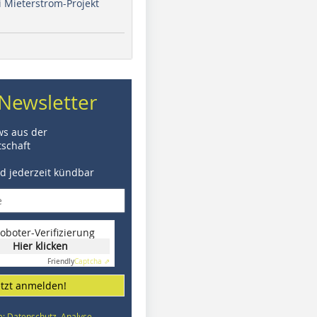
i Mieterstrom-Projekt
Newsletter
ws aus der
schaft
nd jederzeit kündbar
oboter-Verifizierung
Hier klicken
Friendly
Captcha ⇗
etzt anmelden!
e: Datenschutz, Analyse,