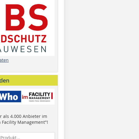
aten
nden
 als 4.000 Anbieter im
 Facility Management"!