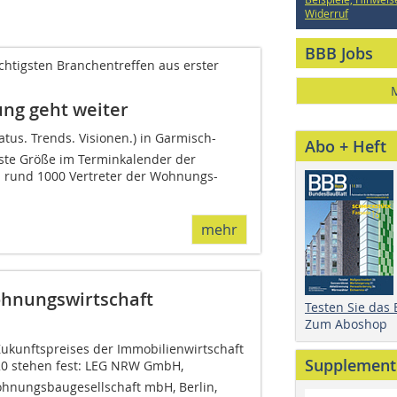
Widerruf
BBB Jobs
chtigsten Branchentreffen aus erster
ung geht weiter
tus. Trends. Visionen.) in Garmisch-
Abo + Heft
este Größe im Terminkalender der
 rund 1000 Vertreter der Wohnungs-
mehr
ohnungswirtschaft
Testen Sie das
Zum Aboshop
Zukunftspreises der Immobilienwirtschaft
Supplement
20 stehen fest: LEG NRW GmbH,
nungsbaugesellschaft mbH, Berlin,