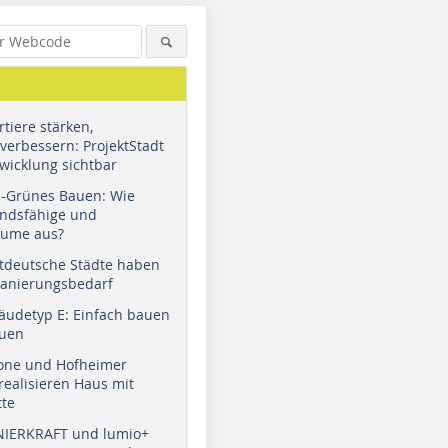
tiere stärken,
verbessern: ProjektStadt
wicklung sichtbar
u-Grünes Bauen: Wie
andsfähige und
äume aus?
tdeutsche Städte haben
Sanierungsbedarf
äudetyp E: Einfach bauen
auen
tone und Hofheimer
ealisieren Haus mit
tte
NIERKRAFT und lumio+