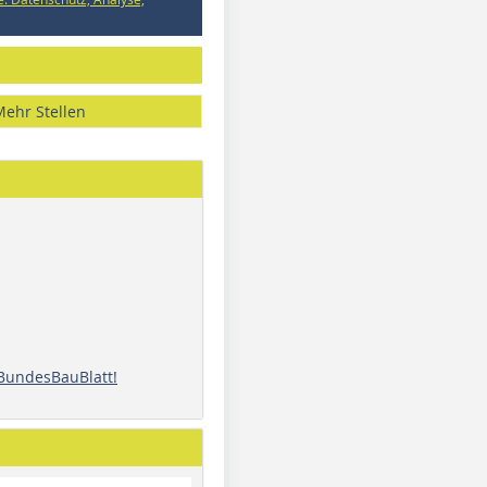
Mehr Stellen
 BundesBauBlatt!