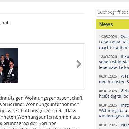
chaft
News
Quar
19.05.2026 |
Lebensqualität 
macht Stadtent
Bla
18.05.2026 |
sehen widerst
lebenswerte R
Wes
06.01.2026 |
den höchsten 
Geb
06.01.2026 |
heißt digital b
einnützigen Wohnungsgenossenschaft
zwei Berliner Wohnungsunternehmen
Ins
06.01.2026 |
gswirtschaft ausgezeichnet. „Dass
Wohnungsbau r
Kindertagesstä
zeichneten Wohnungs­unternehmen aus
sierungsgrad der Berliner
PIO
06.01.2026 |