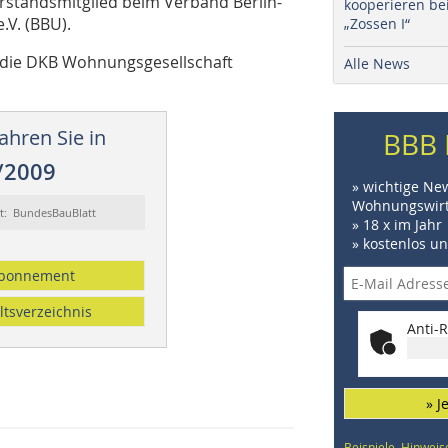
rstandsmitglied beim Verband Berlin-
kooperieren be
V. (BBU).
„Zossen I“
die DKB Wohnungsgesellschaft
Alle News
ahren Sie in
BBB 
/2009
» wichtige Ne
Wohnungswirt
rt: BundesBauBlatt
» 18 x im Jahr
» kostenlos u
bonnement
ltsverzeichnis
Anti-R
» J
Beispiele, Hinweis