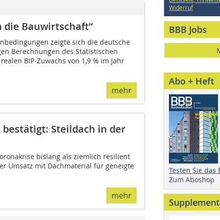
Widerruf
 die Bauwirtschaft“
BBB Jobs
nbedingungen zeigte sich die deutsche
igen Berechnungen des Statistischen
ealen BIP-Zuwachs von 1,9 % im Jahr
Abo + Heft
mehr
stätigt: Steildach in der
ronakrise bislang als ziemlich resilient
der Umsatz mit Dachmaterial für geneigte
Testen Sie das
Zum Aboshop
mehr
Supplement