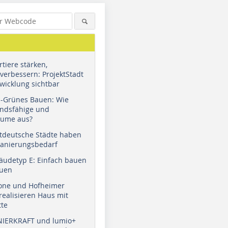
tiere stärken,
verbessern: ProjektStadt
wicklung sichtbar
u-Grünes Bauen: Wie
andsfähige und
äume aus?
tdeutsche Städte haben
Sanierungsbedarf
äudetyp E: Einfach bauen
auen
tone und Hofheimer
ealisieren Haus mit
tte
NIERKRAFT und lumio+