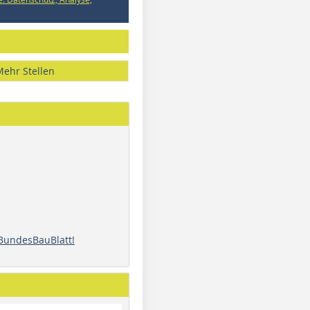
Mehr Stellen
 BundesBauBlatt!