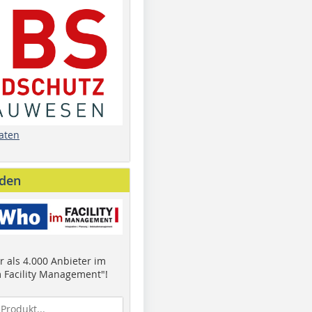
aten
nden
 als 4.000 Anbieter im
 Facility Management"!