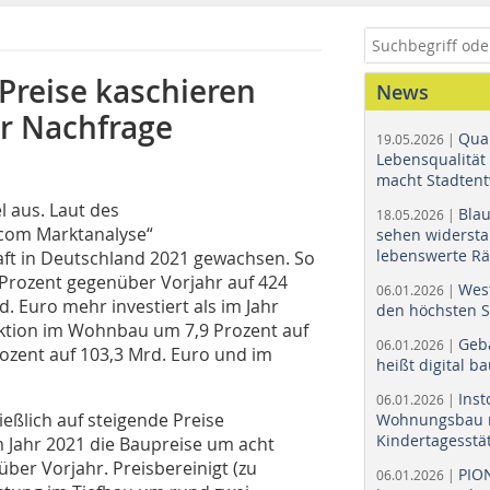
Preise kaschieren
News
r Nachfrage
Quar
19.05.2026 |
Lebensqualität 
macht Stadtent
l aus. Laut des
Bla
18.05.2026 |
com Marktanalyse“
sehen widerst
lebenswerte R
haft in Deutschland 2021 gewachsen. So
Prozent gegenüber Vorjahr auf 424
Wes
06.01.2026 |
 Euro mehr investiert als im Jahr
den höchsten 
ktion im Wohnbau um 7,9 Prozent auf
Geb
06.01.2026 |
ozent auf 103,3 Mrd. Euro und im
heißt digital b
Ins
06.01.2026 |
eßlich auf steigende Preise
Wohnungsbau r
Kindertagesstä
 Jahr 2021 die Baupreise um acht
ber Vorjahr. Preisbereinigt (zu
PIO
06.01.2026 |