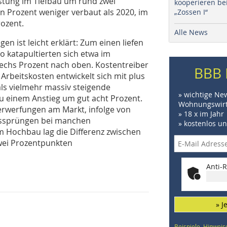
stung im Tiefbau um rund zwei
kooperieren be
 Prozent weniger verbaut als 2020, im
„Zossen I“
ozent.
Alle News
en ist leicht erklärt: Zum einen liefen
 katapultierten sich etwa im
hs Prozent nach oben. Kostentreiber
BBB 
Arbeitskosten entwickelt sich mit plus
als vielmehr massiv steigende
» wichtige Ne
u einem Anstieg um gut acht Prozent.
Wohnungswirt
erwerfungen am Markt, infolge von
» 18 x im Jahr
eissprüngen bei manchen
» kostenlos u
m Hochbau lag die Differenz zwischen
wei Prozentpunkten
Anti-R
» J
Beispiele, Hinweis