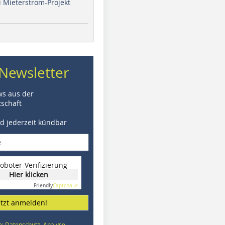
i Mieterstrom-Projekt
Newsletter
ws aus der
schaft
nd jederzeit kündbar
oboter-Verifizierung
Hier klicken
Friendly
Captcha ⇗
etzt anmelden!
e: Datenschutz, Analyse,