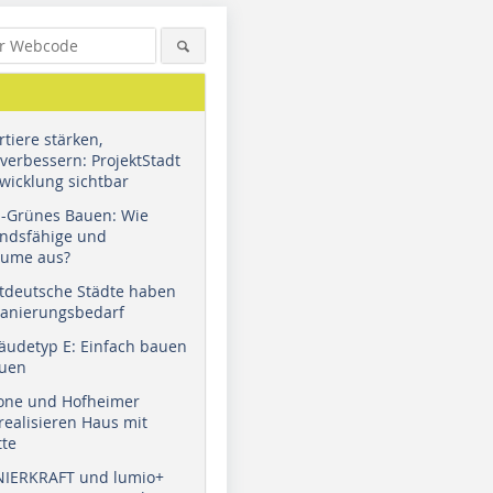
tiere stärken,
verbessern: ProjektStadt
wicklung sichtbar
u-Grünes Bauen: Wie
andsfähige und
äume aus?
tdeutsche Städte haben
Sanierungsbedarf
äudetyp E: Einfach bauen
auen
tone und Hofheimer
ealisieren Haus mit
tte
NIERKRAFT und lumio+