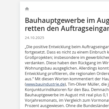
Bauhauptgewerbe im Augu
retten den Auftragseinga
24.10.2025
„Die positive Entwicklung beim Auftragseingang
fortgesetzt. Dass es nicht zu einem Einbruch ka
Großprojekten; insbesondere im gewerblich
verdanken. Diese haben den Rückgang im Wirt
Wohnungsbau ausgeglichen. Allerdings konnte
Entwicklung profitieren, die regionalen Order
aus.“ Mit diesen Worten kommentiert der Ha
(
www.bauindustrie.de
), Tim-Oliver Müller, die 
Konjunkturindikatoren für den Bau. Demnach 
Bauhauptgewerbe im August mit real plus 0,1
Vorjahresmonats, im Vergleich zum Vormonat
Prozent ausgewiesen. Ohne die Bundeslände