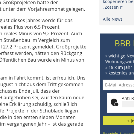
kooperieren be
 Großprojekten hätte der
„Zossen I“
nt unter dem Vorjahresmonat gelegen.
Alle News
ust dieses Jahres werde für das
ales Plus von 6,5 Prozent
 reales Minus von 9,2 Prozent. Auch
n Straßenbau im Vergleich zum
BBB 
 27,2 Prozent gemeldet. Großprojekte
erfasst werden, hätten den Rückgang
» wichtige Ne
Öffentlichen Bau wurde ein Minus von
Wohnungswirt
» 18 x im Jahr
» kostenlos u
am in Fahrt kommt, ist erfreulich. Uns
August nicht aus dem Tritt gekommen
chusses Ende Juli, dass der
H aufgehoben sei, wurden kaum neue
Anti-R
ine Erklärung schuldig, schließlich
e Projekte in der Schublade liegen
die in den ersten sieben Monaten
» J
im vergangenen Jahr – ist das gerade
Beispiele, Hinweis