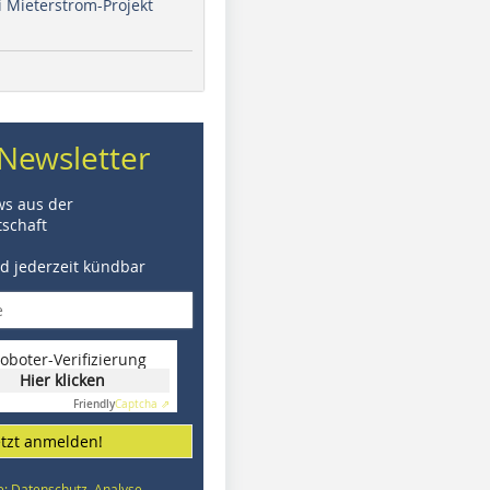
i Mieterstrom-Projekt
Newsletter
ws aus der
schaft
nd jederzeit kündbar
oboter-Verifizierung
Hier klicken
Friendly
Captcha ⇗
etzt anmelden!
e: Datenschutz, Analyse,