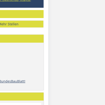
Mehr Stellen
 BundesBauBlatt!