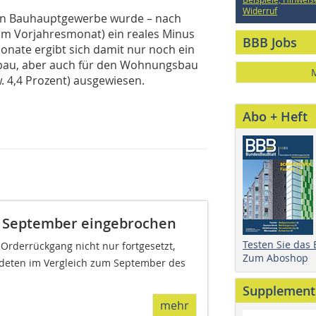
Widerruf
en Bauhauptgewerbe wurde – nach
zum Vorjahresmonat) ein reales Minus
BBB Jobs
onate ergibt sich damit nur noch ein
enbau, aber auch für den Wohnungsbau
w. 4,4 Prozent) ausgewiesen.
Abo + Heft
m September eingebrochen
Testen Sie das
rderrückgang nicht nur fort­gesetzt,
Zum Aboshop
deten im Vergleich zum September des
Supplement
mehr