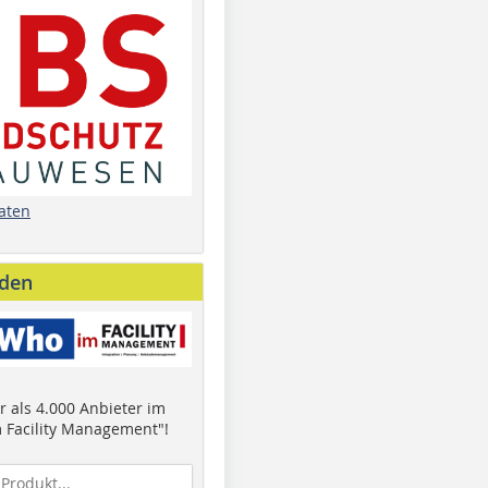
aten
nden
 als 4.000 Anbieter im
 Facility Management"!