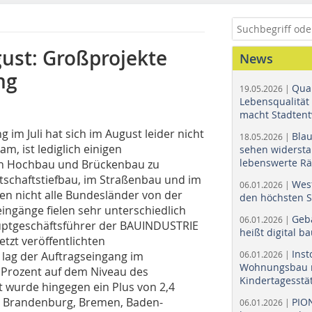
st: Großprojekte
News
ng
Quar
19.05.2026 |
Lebensqualität 
macht Stadtent
 im Juli hat sich im August leider nicht
Bla
18.05.2026 |
m, ist lediglich einigen
sehen widerst
lebenswerte R
en Hochbau und Brückenbau zu
schaftstiefbau, im Straßenbau und im
Wes
06.01.2026 |
n nicht alle Bundesländer von der
den höchsten 
eingänge fielen sehr unterschiedlich
Geb
06.01.2026 |
uptgeschäftsführer der BAUINDUSTRIE
heißt digital b
jetzt veröffentlichten
Ins
lag der Auftragseingang im
06.01.2026 |
Wohnungsbau r
 Prozent auf dem Niveau des
Kindertagesstä
 wurde hingegen ein Plus von 2,4
r Brandenburg, Bremen, Baden-
PIO
06.01.2026 |