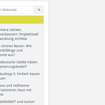
tiere stärken,
verbessern: ProjektStadt
wicklung sichtbar
u-Grünes Bauen: Wie
andsfähige und
äume aus?
tdeutsche Städte haben
Sanierungsbedarf
äudetyp E: Einfach bauen
auen
tone und Hofheimer
ealisieren Haus mit
tte
NIERKRAFT und lumio+