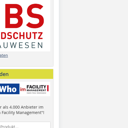
aten
nden
 als 4.000 Anbieter im
 Facility Management"!