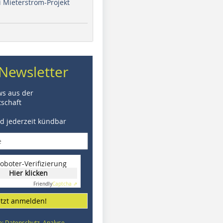
i Mieterstrom-Projekt
Newsletter
ws aus der
schaft
nd jederzeit kündbar
oboter-Verifizierung
Hier klicken
Friendly
Captcha ⇗
etzt anmelden!
e: Datenschutz, Analyse,