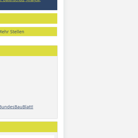
Mehr Stellen
 BundesBauBlatt!