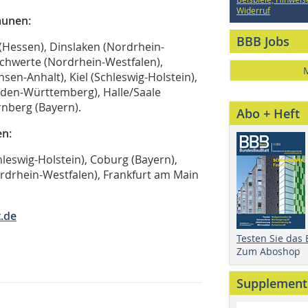
Widerruf
munen:
BBB Jobs
 (Hessen), Dinslaken (Nordrhein-
chwerte (Nordrhein-Westfalen),
sen-Anhalt), Kiel (Schleswig-Holstein),
den-Württemberg), Halle/Saale
rnberg (Bayern).
Abo + Heft
n:
hleswig-Holstein), Coburg (Bayern),
rdrhein-Westfalen), Frankfurt am Main
.de
Testen Sie das
Zum Aboshop
Supplement