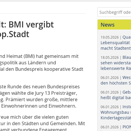
: BMI vergibt
News
p.Stadt
Quar
19.05.2026 |
Lebensqualität 
macht Stadtent
und Heimat (BMI) hat gemeinsam mit
Bla
18.05.2026 |
gspolitik aus Ländern und
sehen widerst
lebenswerte R
l den Bundespreis kooperative Stadt
Wes
06.01.2026 |
den höchsten 
rste Runde des neuen Bundespreises
Geb
ägen wählte die Jury 13 Preisträger,
06.01.2026 |
heißt digital b
. Prämiert wurden große, mittlere
 Einwohnerinnen und Einwohnern.
Ins
06.01.2026 |
Wohnungsbau r
freue mich über die vielen guten
Kindertagesstä
ltur in den Städten und Gemeinden. Mit
PIO
06.01.2026 |
 damit verbundene Engagement