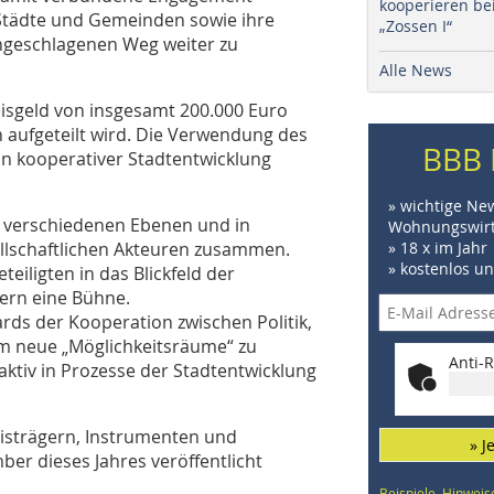
kooperieren be
 Städte und Gemeinden sowie ihre
„Zossen I“
ngeschlagenen Weg weiter zu
Alle News
eisgeld von insgesamt 200.000 Euro
 aufgeteilt wird. Die Verwendung des
BBB 
von kooperativer Stadtentwicklung
» wichtige Ne
 verschiedenen Ebenen und in
Wohnungswirt
ellschaftlichen Akteuren zusammen.
» 18 x im Jahr
» kostenlos u
iligten in das Blickfeld der
hern eine Bühne.
s der Kooperation zwischen Politik,
 um neue „Möglichkeitsräume“ zu
Anti-R
 aktiv in Prozesse der Stadtentwicklung
eisträgern, Instrumenten und
» J
ber dieses Jahres veröffentlicht
Beispiele, Hinweis