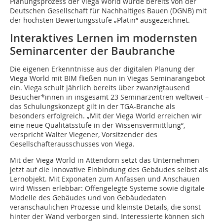
Planungsprozess der Viega World wurde bereits von der
Deutschen Gesellschaft für Nachhaltiges Bauen (DGNB) mit
der höchsten Bewertungsstufe „Platin“ ausgezeichnet.
Interaktives Lernen im modernsten
Seminarcenter der Baubranche
Die eigenen Erkenntnisse aus der digitalen Planung der
Viega World mit BIM fließen nun in Viegas Seminarangebot
ein. Viega schult jährlich bereits über zwanzigtausend
Besucher*innen in insgesamt 23 Seminarzentren weltweit –
das Schulungskonzept gilt in der TGA-Branche als
besonders erfolgreich. „Mit der Viega World erreichen wir
eine neue Qualitätsstufe in der Wissensvermittlung“,
verspricht Walter Viegener, Vorsitzender des
Gesellschafterausschusses von Viega.
Mit der Viega World in Attendorn setzt das Unternehmen
jetzt auf die innovative Einbindung des Gebäudes selbst als
Lernobjekt. Mit Exponaten zum Anfassen und Anschauen
wird Wissen erlebbar: Offengelegte Systeme sowie digitale
Modelle des Gebäudes und von Gebäudedaten
veranschaulichen Prozesse und kleinste Details, die sonst
hinter der Wand verborgen sind. Interessierte können sich