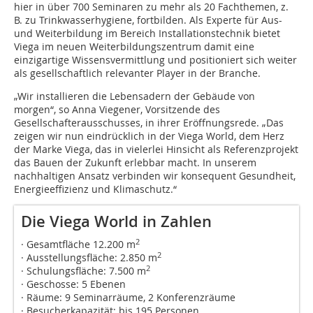
hier in über 700 Seminaren zu mehr als 20 Fachthemen, z.
B. zu Trinkwasserhygiene, fortbilden. Als Experte für Aus-
und Weiterbildung im Bereich Installationstechnik bietet
Viega im neuen Weiterbildungszentrum damit eine
einzigartige Wissensvermittlung und positioniert sich weiter
als gesellschaftlich relevanter Player in der Branche.
„Wir installieren die Lebensadern der Gebäude von
morgen“, so Anna Viegener, Vorsitzende des
Gesellschafterausschusses, in ihrer Eröffnungsrede. „Das
zeigen wir nun eindrücklich in der Viega World, dem Herz
der Marke Viega, das in vielerlei Hinsicht als Referenzprojekt
das Bauen der Zukunft erlebbar macht. In unserem
nachhaltigen Ansatz verbinden wir konsequent Gesundheit,
Energieeffizienz und Klimaschutz.“
Die Viega World in Zahlen
2
· Gesamtfläche 12.200 m
2
· Ausstellungsfläche: 2.850 m
2
· Schulungsfläche: 7.500 m
· Geschosse: 5 Ebenen
· Räume: 9 Seminarräume, 2 Konferenzräume
· Besucherkapazität: bis 195 Personen