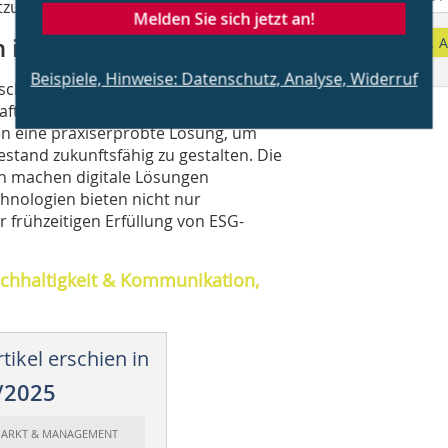
tzung in Mehrparteiengebäuden.
Melden Sie sich jetzt an!
n integrativen Ansatz
A
Beispiele, Hinweise: Datenschutz, Analyse, Widerruf
chaft erfordert eine umfassende
chaftliche Aspekte gleichermaßen
en eine praxiserprobte Lösung, um
stand zukunftsfähig zu gestalten. Die
 machen digitale Lösungen
chnologien bieten nicht nur
 frühzeitigen Erfüllung von ESG-
chhaltigkeit & Kommunikation,
tikel erschien in
/2025
 MARKT & MANAGEMENT