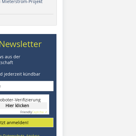
i Mieterstrom-Projekt
Newsletter
ws aus der
schaft
nd jederzeit kündbar
oboter-Verifizierung
Hier klicken
Friendly
Captcha ⇗
etzt anmelden!
e: Datenschutz, Analyse,