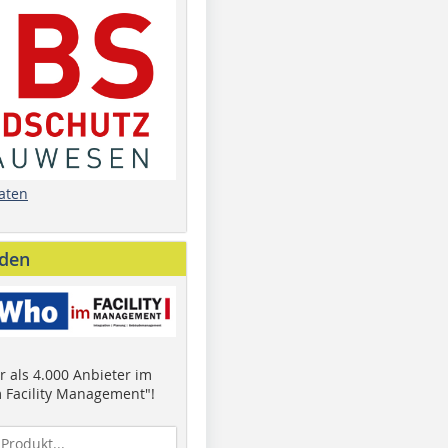
aten
nden
 als 4.000 Anbieter im
 Facility Management"!