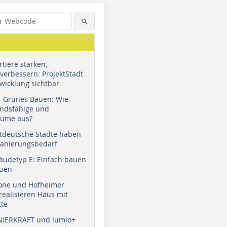
tiere stärken,
verbessern: ProjektStadt
wicklung sichtbar
u-Grünes Bauen: Wie
andsfähige und
äume aus?
tdeutsche Städte haben
Sanierungsbedarf
äudetyp E: Einfach bauen
auen
tone und Hofheimer
ealisieren Haus mit
tte
NIERKRAFT und lumio+