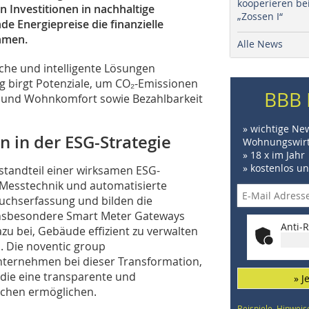
kooperieren be
n Investitionen in nachhaltige
„Zossen I“
e Energiepreise die finanzielle
hmen.
Alle News
iche und intelligente Lösungen
g birgt Potenziale, um CO₂-Emissionen
BBB 
ern und Wohnkomfort sowie Bezahlbarkeit
» wichtige Ne
n in der ESG-Strategie
Wohnungswirt
» 18 x im Jahr
» kostenlos u
standteil einer wirksamen ESG-
 Messtechnik und automatisierte
uchserfassung und bilden die
 Insbesondere Smart Meter Gateways
Anti-R
zu bei, Gebäude effizient zu verwalten
. Die noventic group
ternehmen bei dieser Transformation,
, die eine transparente und
» J
uchen ermöglichen.
Beispiele, Hinweis