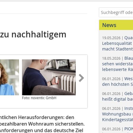
News
l zu nachhaltigem
Quar
19.05.2026 |
Lebensqualität 
macht Stadtent
Bla
18.05.2026 |
sehen widerst
lebenswerte R
Wes
06.01.2026 |
den höchsten 
Geb
06.01.2026 |
Foto: noventic GmbH
Foto: noventic GmbH
heißt digital b
Ins
06.01.2026 |
Wohnungsbau r
ntlichen Herausforderungen: den
Kindertagesstä
bezahlbaren Wohnraum sicherstellen.
PIO
06.01.2026 |
Anforderungen und das deutsche Ziel