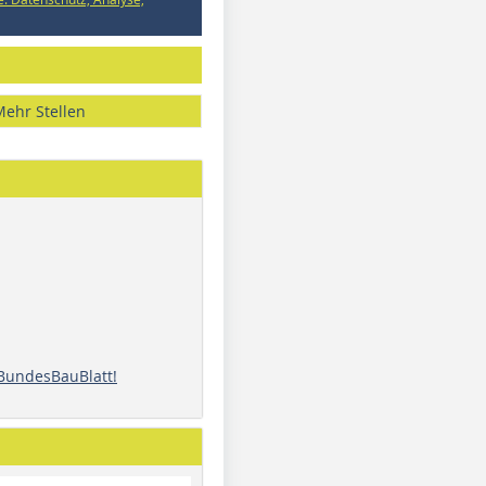
Mehr Stellen
 BundesBauBlatt!