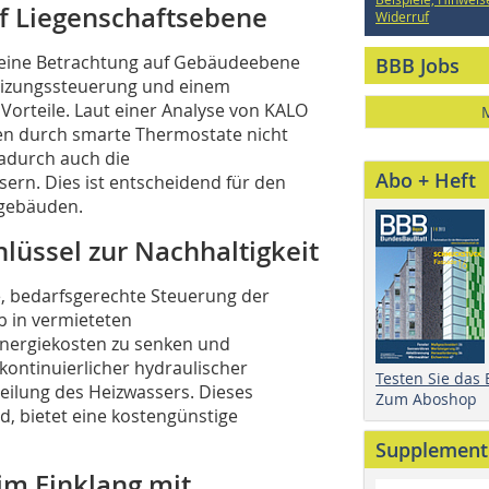
f Liegenschaftsebene
Widerruf
t eine Betrachtung auf Gebäudeebene
BBB Jobs
Heizungssteuerung und einem
Vorteile. Laut einer Analyse von KALO
 durch smarte Thermostate nicht
adurch auch die
Abo + Heft
sern. Dies ist entscheidend für den
sgebäuden.
hlüssel zur Nachhaltigkeit
e, bedarfsgerechte Steuerung der
b in vermieteten
Energiekosten zu senken und
n kontinuierlicher hydraulischer
Testen Sie das
teilung des Heizwassers. Dieses
Zum Aboshop
d, bietet eine kostengünstige
Supplement
 im Einklang mit