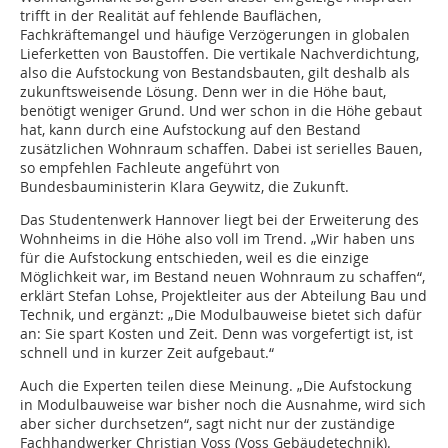
trifft in der Realität auf fehlende Bauflächen,
Fachkräftemangel und häufige Verzögerungen in globalen
Lieferketten von Baustoffen. Die vertikale Nachverdichtung,
also die Aufstockung von Bestandsbauten, gilt deshalb als
zukunftsweisende Lösung. Denn wer in die Höhe baut,
benötigt weniger Grund. Und wer schon in die Höhe gebaut
hat, kann durch eine Aufstockung auf den Bestand
zusätzlichen Wohnraum schaffen. Dabei ist serielles Bauen,
so empfehlen Fachleute angeführt von
Bundesbauministerin Klara Geywitz, die Zukunft.
Das Studentenwerk Hannover liegt bei der Erweiterung des
Wohnheims in die Höhe also voll im Trend. „Wir haben uns
für die Aufstockung entschieden, weil es die einzige
Möglichkeit war, im Bestand neuen Wohnraum zu schaffen“,
erklärt Stefan Lohse, Projektleiter aus der Abteilung Bau und
Technik, und ergänzt: „Die Modulbauweise bietet sich dafür
an: Sie spart Kosten und Zeit. Denn was vorgefertigt ist, ist
schnell und in kurzer Zeit aufgebaut.“
Auch die Experten teilen diese Meinung. „Die Aufstockung
in Modulbauweise war bisher noch die Ausnahme, wird sich
aber sicher durchsetzen“, sagt nicht nur der zuständige
Fachhandwerker Christian Voss (Voss Gebäudetechnik).