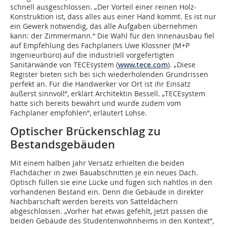
schnell ausgeschlossen. „Der Vorteil einer reinen Holz-
Konstruktion ist, dass alles aus einer Hand kommt. Es ist nur
ein Gewerk notwendig, das alle Aufgaben übernehmen
kann: der Zimmermann.“ Die Wahl für den Innenausbau fiel
auf Empfehlung des Fachplaners Uwe Klossner (M+P
Ingenieurbüro) auf die industriell vorgefertigten
Sanitärwände von TECEsystem (
www.tece.com
). „Diese
Register bieten sich bei sich wiederholenden Grundrissen
perfekt an. Für die Handwerker vor Ort ist ihr Einsatz
äußerst sinnvoll“, erklärt Architektin Bessell. „TECEsystem
hatte sich bereits bewährt und wurde zudem vom
Fachplaner empfohlen“, erläutert Lohse.
Optischer Brückenschlag zu
Bestandsgebäuden
Mit einem halben Jahr Versatz erhielten die beiden
Flachdächer in zwei Bauabschnitten je ein neues Dach.
Optisch füllen sie eine Lücke und fügen sich nahtlos in den
vorhandenen Bestand ein. Denn die Gebäude in direkter
Nachbarschaft werden bereits von Satteldächern
abgeschlossen. „Vorher hat etwas gefehlt, jetzt passen die
beiden Gebäude des Studentenwohnheims in den Kontext“,