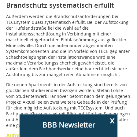
Brandschutz systematisch erfüllt
Außerdem werden die Brandschutzanforderungen bei
TECEsystem quasi systematisch erfüllt. Bei der Aufstockung
der Hufelandstraße fiel die Wahl auf die
Installationsschachtlösung in Verbindung mit einer
maschinell eingebrachten Einblasdämmung aus geflockter
Mineralwolle. Durch die aufeinander abgestimmten
Systemkomponenten und die im Vorfeld von TECE geplanten
Schachtbelegungen der Installationswände wird eine
maximale Verarbeitungssicherheit gewährleistet, die
außerdem dem Fachhandwerker eine baurechtlich sichere
Ausführung bis zur mängelfreien Abnahme ermöglicht.
Die neuen Apartments in der Aufstockung sind bereits von
glücklichen Studierenden bezogen worden. Stefan Lohse
vom Studentenwerk Hannover betont nach dem gelungenen
Projekt: Aktuell seien zwei weitere Gebäude in der Prüfung
für eine mögliche Aufstockung mit TECEsystem. Und auch
Fachplaner Klossner sagt mit Blick auf künftige Sanierungen
x
und Aufstockungen: „Industrielle Vorfertigung? Immer öfter
BBB Newsletter
eine gute Option.“
Autorin: Nadja Rapien, PR-Managerin, TECE