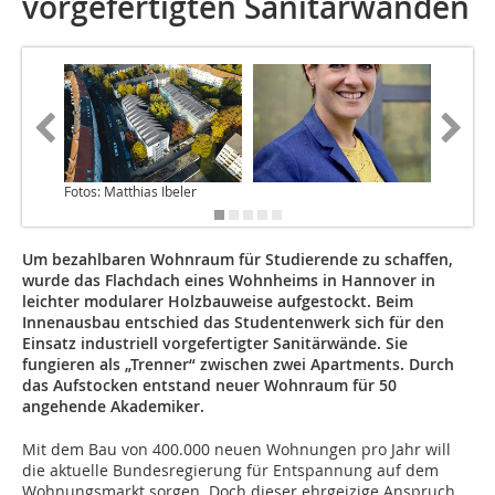
vorgefertigten Sanitärwänden
Fotos: Matthias Ibeler
Bildnac
Um bezahlbaren Wohnraum für Studierende zu schaffen,
wurde das Flachdach eines Wohnheims in Hannover in
leichter modularer Holzbauweise aufgestockt. Beim
Innenausbau entschied das Studentenwerk sich für den
Einsatz industriell vorgefertigter Sanitärwände. Sie
fungieren als „Trenner“ zwischen zwei Apartments. Durch
das Aufstocken entstand neuer Wohnraum für 50
angehende Akademiker.
Mit dem Bau von 400.000 neuen Wohnungen pro Jahr will
die aktuelle Bundesregierung für Entspannung auf dem
Wohnungsmarkt sorgen. Doch dieser ehrgeizige Anspruch