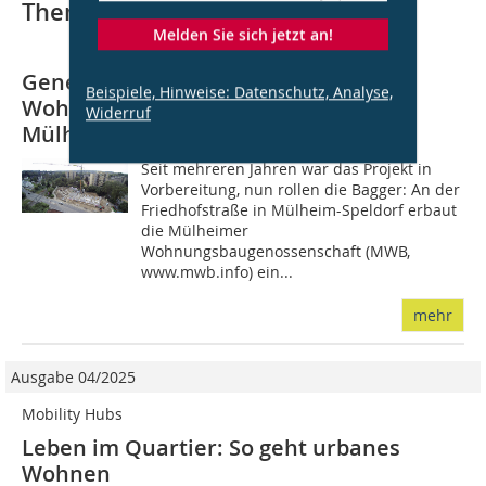
Thematisch passende Artikel:
Melden Sie sich jetzt an!
Generationenübergreifendes
Beispiele, Hinweise: Datenschutz, Analyse,
Wohnprojekt AwiS: Bauvorhaben in
Widerruf
Mülheim-Speldorf ist gestartet
Seit mehreren Jahren war das Projekt in
Vorbereitung, nun rollen die Bagger: An der
Friedhofstraße in Mülheim-Speldorf erbaut
die Mülheimer
Wohnungsbaugenossenschaft (MWB,
www.mwb.info) ein...
mehr
Ausgabe 04/2025
Mobility Hubs
Leben im Quartier: So geht urbanes
Wohnen