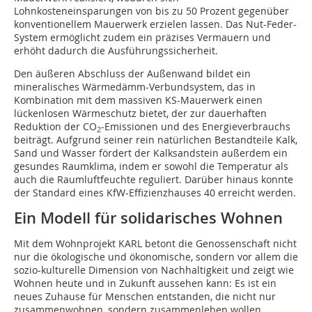
Lohnkosteneinsparungen von bis zu 50 Prozent gegenüber
konventionellem Mauerwerk erzielen lassen. Das Nut-Feder-
System ermöglicht zudem ein präzises Vermauern und
erhöht dadurch die Ausführungssicherheit.
Den äußeren Abschluss der Außenwand bildet ein
mineralisches Wärmedämm-Verbundsystem, das in
Kombination mit dem massiven KS-Mauerwerk einen
lückenlosen Wärmeschutz bietet, der zur dauerhaften
Reduktion der CO
-Emissionen und des Energieverbrauchs
2
beiträgt. Aufgrund seiner rein natürlichen Bestandteile Kalk,
Sand und Wasser fördert der Kalksandstein außerdem ein
gesundes Raumklima, indem er sowohl die Temperatur als
auch die Raumluftfeuchte reguliert. Darüber hinaus konnte
der Standard eines KfW-Effizienzhauses 40 erreicht werden.
Ein Modell für solidarisches Wohnen
Mit dem Wohnprojekt KARL betont die Genossenschaft nicht
nur die ökologische und ökonomische, sondern vor allem die
sozio-kulturelle Dimension von Nachhaltigkeit und zeigt wie
Wohnen heute und in Zukunft aussehen kann: Es ist ein
neues Zuhause für Menschen entstanden, die nicht nur
zusammenwohnen, sondern zusammenleben wollen.