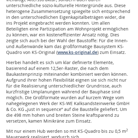
unterschiedliche sozio-kulturelle Hintergründe aus. Diese
heterogene Zusammensetzung spiegelte sich entsprechend
in den unterschiedlichen Eigenkapitalbeträgen wider, die
ins Projekt eingebracht werden konnten. Um allen
Beteiligten eine Partizipation am Wohnprojekt ermöglichen
zu können, war ein kosteneffizienter Ansatz nötig. Dies
zeigte sich auch bei der Wahl der Baustoffe: Für die Innen-
und Außenwände kam das großformatige Bausystem KS-
Quadro von KS-Original (
www.ks-original.de
) zum Einsatz.
Hierbei handelt es sich um klar definierte Elemente,
basierend auf einem 12,5er-Raster, die nach dem
Baukastenprinzip miteinander kombiniert werden können.
Aufgrund ihrer hohen Flexibilität eignen sie sich nicht nur
für die Realisierung unterschiedlicher Grundrisse, auch
kurzfristige Umplanungen während der Bauphase sind
möglich. Die Großformate wurden auf kurzem Wege vom
nahegelegenen Werk der KS-WE Kalksandsteinwerke GmbH
& Co. KG „just in sequence“ auf die Baustelle geliefert. Um
die 498 mm hohen und breiten Steine kraftsparend zu
versetzen, kamen Minikräne zum Einsatz.
2
Mit nur einem Hub werden so mit KS-Quadro bis zu 0,5 m
Mauerwerk realisiert, wodurch sich