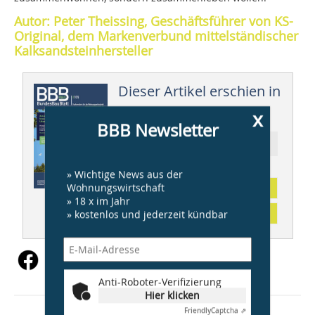
Autor: Peter Theissing, Geschäftsführer von KS-
Original, dem Markenverbund mittelständischer
Kalksandsteinhersteller
Dieser Artikel erschien in
BBB 03/2025
x
BBB Newsletter
Ressort: WOHNUNGSBAU
» Wichtige News aus der
Wohnungswirtschaft
Abonnement
» 18 x im Jahr
Inhaltsverzeichnis
» kostenlos und jederzeit kündbar
Anti-Roboter-Verifizierung
Hier klicken
Friendly
Captcha ⇗