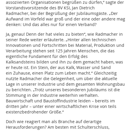
assoziierten Organisationen begrüßen zu dürfen,“ sagte der
Vorstandsvorsitzende des BV KSI, Jan Dietrich
Radmacher, bei der Begrüßung der Jubiläumsgäste. „Der
Aufwand im Vorfeld war groß und der eine oder andere mag
denken: Und das alles nur für einen Verband?
Ja, genau! Denn der hat vieles zu bieten“, wie Radmacher in
seiner Rede weiter erläuterte. „Hinter allen technischen
Innovationen und Fortschritten bei Material, Produktion und
Verarbeitung stehen seit 125 Jahren Menschen, die das
eigentliche Fundament für den Erfolg des
Kalksandsteins bilden und ihn zu dem gemacht haben, was
er heute ist. Ein Stein, der aus Kalk, Wasser und Sand
ein Zuhause, einen Platz zum Leben macht.“ Gleichzeitig
nutzte Radmacher die Gelegenheit, um über die aktuelle
Lage in unserer Industrie und dem gesamten Wohnungsbau
zu berichten. „Trotz unseres besonderen Jubiläums ist die
Stimmung in der Industrie weiterhin verhalten.
Bauwirtschaft und Baustoffindustrie leiden – bereits im
dritten Jahr – unter einer wirtschaftlichen Krise von teils
existenzbedrohender Größe.“
Doch wie reagiert man als Branche auf derartige
Herausforderungen? Am besten mit Schulterschluss,