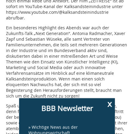
noch einmal Rede und Antwort. Der Film „ZEITREISE“ ist ab
sofort im YouTube-Kanal der Kalksandsteinindustrie unter
https://www.youtube.com/@kalksandsteinindustrie
abrufbar.
Ein besonderes Highlight des Abends war auch der
Zukunfts-Talk „Next Generation“. Antonia Radmacher, Xaver
Zapf und Sebastian Wüseke, alle samt Vertreter von
Familienunternehmen, die teils seit mehreren Generationen
in der Industrie und im Bundesverband aktiv sind,
diskutierten dabei in einer mitreißenden Art und Weise
Themen wie den Einsatz von Künstlicher Intelligenz (KI),
Marketing und Social Media oder auch innovative
Verfahrensansätze im Hinblick auf eine klimaneutrale
Kalksandsteinproduktion. Wenn man einen solch
eloquenten Nachwuchs hat, der sich mit so viel
Begeisterung den Herausforderungen stellt, braucht man
sich um die Zukunft nicht zu sorgen!
x
Spaß und Freude hatten aber auch alle anderen Gäste,
BBB Newsletter
denn für eine besondere Überraschung sorgte der Auftritt
der besten deutschen Breakerin Sanja Jilwan Rasul (Jilou)
sowie der polnischen Meisterin, Paulina Starus, die mit ihrer
» Wichtige News aus der
atemberaubenden Ausstrahlung und ihren energetischen,
Wohnungswirtschaft