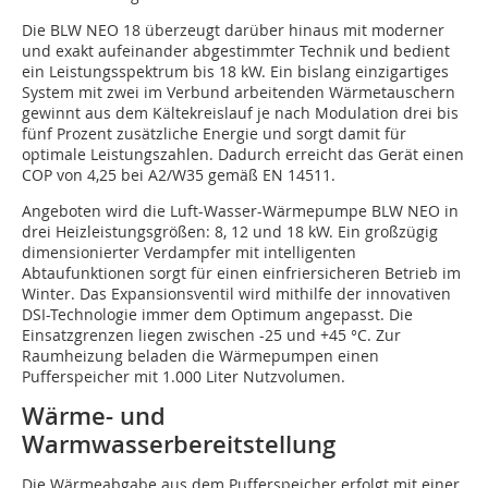
Die BLW NEO 18 überzeugt darüber hinaus mit moderner
und exakt aufeinander abgestimmter Technik und bedient
ein Leistungsspektrum bis 18 kW. Ein bislang einzigartiges
System mit zwei im Verbund arbeitenden Wärmetauschern
gewinnt aus dem Kältekreislauf je nach Modulation drei bis
fünf Prozent zusätzliche Energie und sorgt damit für
optimale Leistungszahlen. Dadurch erreicht das Gerät einen
COP von 4,25 bei A2/W35 gemäß EN 14511.
Angeboten wird die Luft-Wasser-Wärmepumpe BLW NEO in
drei Heizleistungsgrößen: 8, 12 und 18 kW. Ein großzügig
dimensionierter Verdampfer mit intelligenten
Abtaufunktionen sorgt für einen einfriersicheren Betrieb im
Winter. Das Expansionsventil wird mithilfe der innovativen
DSI-Technologie immer dem Optimum angepasst. Die
Einsatzgrenzen liegen zwischen -25 und +45 °C. Zur
Raumheizung beladen die Wärmepumpen einen
Pufferspeicher mit 1.000 Liter Nutzvolumen.
Wärme- und
Warmwasserbereitstellung
Die Wärmeabgabe aus dem Pufferspeicher erfolgt mit einer