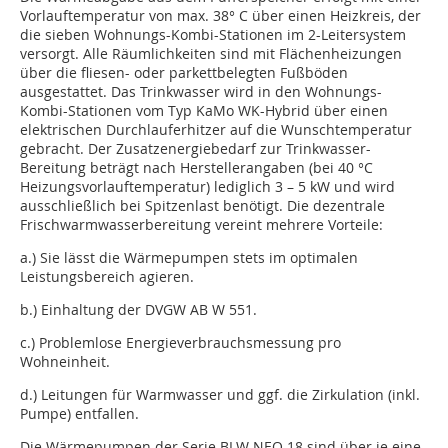
Vorlauftemperatur von max. 38° C über einen Heizkreis, der
die sieben Wohnungs-Kombi-Stationen im 2-Leitersystem
versorgt. Alle Räumlichkeiten sind mit Flächenheizungen
über die fliesen- oder parkettbelegten Fußböden
ausgestattet. Das Trinkwasser wird in den Wohnungs-
Kombi-Stationen vom Typ KaMo WK-Hybrid über einen
elektrischen Durchlauferhitzer auf die Wunschtemperatur
gebracht. Der Zusatzenergiebedarf zur Trinkwasser-
Bereitung beträgt nach Herstellerangaben (bei 40 °C
Heizungsvorlauftemperatur) lediglich 3 – 5 kW und wird
ausschließlich bei Spitzenlast benötigt. Die dezentrale
Frischwarmwasserbereitung vereint mehrere Vorteile:
a.) Sie lässt die Wärmepumpen stets im optimalen
Leistungsbereich agieren.
b.) Einhaltung der DVGW AB W 551.
c.) Problemlose Energieverbrauchsmessung pro
Wohneinheit.
d.) Leitungen für Warmwasser und ggf. die Zirkulation (inkl.
Pumpe) entfallen.
Die Wärmepumpen der Serie BLW NEO 18 sind über je eine