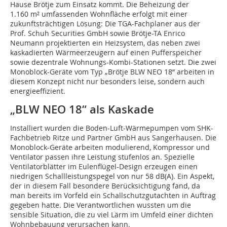
Hause Brötje zum Einsatz kommt. Die Beheizung der
1.160 m² umfassenden Wohnfläche erfolgt mit einer
zukunftsträchtigen Lösung: Die TGA-Fachplaner aus der
Prof. Schuh Securities GmbH sowie Brötje-TA Enrico
Neumann projektierten ein Heizsystem, das neben zwei
kaskadierten Wärmeerzeugern auf einen Pufferspeicher
sowie dezentrale Wohnungs-Kombi-Stationen setzt. Die zwei
Monoblock-Geräte vom Typ „Brötje BLW NEO 18“ arbeiten in
diesem Konzept nicht nur besonders leise, sondern auch
energieeffizient.
„BLW NEO 18“ als Kaskade
Installiert wurden die Boden-Luft-Wärmepumpen vom SHK-
Fachbetrieb Ritze und Partner GmbH aus Sangerhausen. Die
Monoblock-Geräte arbeiten modulierend, Kompressor und
Ventilator passen ihre Leistung stufenlos an. Spezielle
Ventilatorblätter im Eulenflügel-Design erzeugen einen
niedrigen Schallleistungspegel von nur 58 dB(A). Ein Aspekt,
der in diesem Fall besondere Berücksichtigung fand, da
man bereits im Vorfeld ein Schallschutzgutachten in Auftrag
gegeben hatte. Die Verantwortlichen wussten um die
sensible Situation, die zu viel Lärm im Umfeld einer dichten
Wohnbebauung verursachen kann.