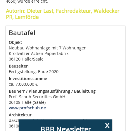
4650) wurde erreicht.
Autorin: Dieter Last, Fachredakteur, Waldecker
PR, Lemförde
Bautafel
Objekt
Neubau Wohnanlage mit 7 Wohnungen
Kröllwitzer Actien Papierfabrik
06120 Halle/Saale
Bauzeiten
Fertigstellung: Ende 2020
Investitionssumme
ca. 7.000.000 €
Bauherr / Planungsausführung / Bauleitung
Prof. Schuh Securities GmbH
06108 Halle (Saale)
www.profschuh.de
Architektur
däschler architekten & ingenieure gmbh
x
06108 Halle
BBB Newsletter