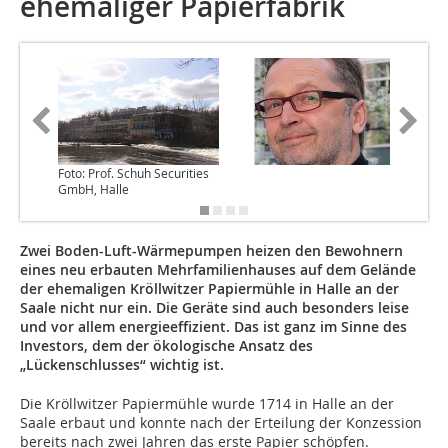
ehemaliger Papierfabrik
Foto: Prof. Schuh Securities
Fotos (6
GmbH, Halle
GmbH, R
Zwei Boden-Luft-Wärmepumpen heizen den Bewohnern
eines neu erbauten Mehrfamilienhauses auf dem Gelände
der ehemaligen Kröllwitzer Papiermühle in Halle an der
Saale nicht nur ein. Die Geräte sind auch besonders leise
und vor allem energieeffizient. Das ist ganz im Sinne des
Investors, dem der ökologische Ansatz des
„Lückenschlusses“ wichtig ist.
Die Kröllwitzer Papiermühle wurde 1714 in Halle an der
Saale erbaut und konnte nach der Erteilung der Konzession
bereits nach zwei Jahren das erste Papier schöpfen.