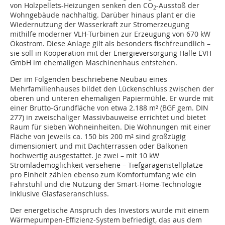
von Holzpellets-Heizungen senken den CO
-Ausstoß der
2
Wohngebäude nachhaltig. Darüber hinaus plant er die
Wiedernutzung der Wasserkraft zur Stromerzeugung
mithilfe moderner VLH-Turbinen zur Erzeugung von 670 kW
Ökostrom. Diese Anlage gilt als besonders fischfreundlich –
sie soll in Kooperation mit der Energieversorgung Halle EVH
GmbH im ehemaligen Maschinenhaus entstehen.
Der im Folgenden beschriebene Neubau eines
Mehrfamilienhauses bildet den Lückenschluss zwischen der
oberen und unteren ehemaligen Papiermühle. Er wurde mit
einer Brutto-Grundfläche von etwa 2.188 m² (BGF gem. DIN
277) in zweischaliger Massivbauweise errichtet und bietet
Raum für sieben Wohneinheiten. Die Wohnungen mit einer
Fläche von jeweils ca. 150 bis 200 m² sind großzügig
dimensioniert und mit Dachterrassen oder Balkonen
hochwertig ausgestattet. Je zwei – mit 10 kW
Stromlademöglichkeit versehene – Tiefgaragenstellplätze
pro Einheit zählen ebenso zum Komfortumfang wie ein
Fahrstuhl und die Nutzung der Smart-Home-Technologie
inklusive Glasfaseranschluss.
Der energetische Anspruch des Investors wurde mit einem
Wärmepumpen-Effizienz-System befriedigt, das aus dem