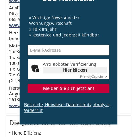
www.daui.info
Ausführung
Ritze & Partner GmbH
» Wichtige News aus der
06526 Sangerhausen
Wohnungswirtschaft
www.ritzeundpartner.de
» 18 x im Jahr
Heizlasten nach DIN EN 12831
» kostenlos und jederzeit kündbar
beheizte Wohnfläche 1.160 m²: 30 W/m²
Material
2 x Brötje BLW Neo 18
1 x KaMo Systempufferspeicher SPS
1000-50 G10 (1.000 ltr.)
Anti-Roboter-Verifizierung
1 x KaMo SPG32-UM
Hier klicken
7 x KaMo WK-Hybrid
Friendly
Captcha ⇗
(2-Leiter Wohnungs-Kombistation)
Hersteller
Melden Sie sich jetzt an!
August Brötje GmbH
26180 Rastede
Beispiele, Hinweise: Datenschutz, Analyse,
www.broetje.de
Widerruf
Die „BLW NEO 18“ im Überblick
• Hohe Effizienz