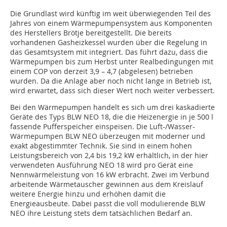
Die Grundlast wird künftig im weit überwiegenden Teil des
Jahres von einem Wärmepumpensystem aus Komponenten
des Herstellers Brötje bereitgestellt. Die bereits
vorhandenen Gasheizkessel wurden über die Regelung in
das Gesamtsystem mit integriert. Das führt dazu, dass die
Wärmepumpen bis zum Herbst unter Realbedingungen mit
einem COP von derzeit 3,9 – 4,7 (abgelesen) betrieben
wurden. Da die Anlage aber noch nicht lange in Betrieb ist,
wird erwartet, dass sich dieser Wert noch weiter verbessert.
Bei den Wärmepumpen handelt es sich um drei kaskadierte
Geräte des Typs BLW NEO 18, die die Heizenergie in je 500 l
fassende Pufferspeicher einspeisen. Die Luft-/Wasser-
Wärmepumpen BLW NEO überzeugen mit moderner und
exakt abgestimmter Technik. Sie sind in einem hohen
Leistungsbereich von 2,4 bis 19,2 kW erhältlich, in der hier
verwendeten Ausführung NEO 18 wird pro Gerät eine
Nennwärmeleistung von 16 kW erbracht. Zwei im Verbund
arbeitende Wärmetauscher gewinnen aus dem Kreislauf
weitere Energie hinzu und erhöhen damit die
Energieausbeute. Dabei passt die voll modulierende BLW
NEO ihre Leistung stets dem tatsächlichen Bedarf an.