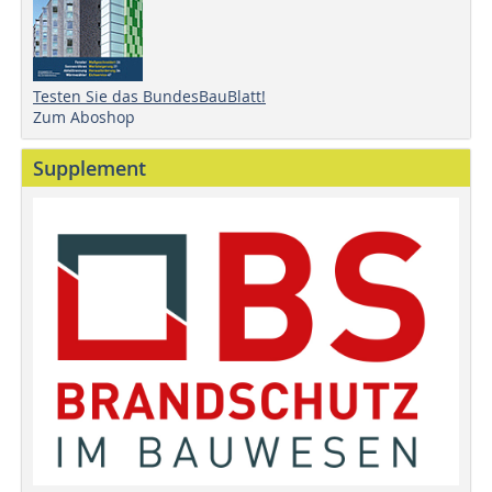
Testen Sie das BundesBauBlatt!
Zum Aboshop
Supplement