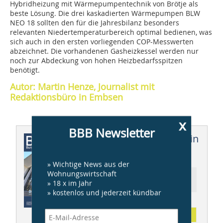
Hybridheizung mit Wärmepumpentechnik von Brötje als
beste Lösung. Die drei kaskadierten Wärmepumpen BLW
NEO 18 sollten den für die Jahresbilanz besonders
relevanten Niedertemperaturbereich optimal bedienen, was
sich auch in den ersten vorliegenden COP-Messwerten
abzeichnet. Die vorhandenen Gasheizkessel werden nur
noch zur Abdeckung von hohen Heizbedarfsspitzen
benötigt.
Autor: Martin Henze, Journalist mit
Redaktionsbüro in Embsen
x
BBB Newsletter
Dieser Artikel erschien in
BBB 06/2025
» Wichtige News aus der
Wohnungswirtschaft
Ressort: STADT- UND
» 18 x im Jahr
QUARTIERSENTWICKLUNG
» kostenlos und jederzeit kündbar
Abonnement