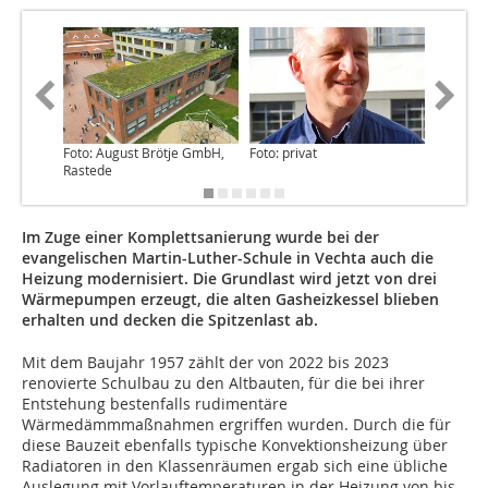
Foto: August Brötje GmbH,
Foto: privat
Foto: Au
Rastede
Rastede
Im Zuge einer Komplettsanierung wurde bei der
evangelischen Martin-Luther-Schule in Vechta auch die
Heizung modernisiert. Die Grundlast wird jetzt von drei
Wärmepumpen erzeugt, die alten Gasheizkessel blieben
erhalten und decken die Spitzenlast ab.
Mit dem Baujahr 1957 zählt der von 2022 bis 2023
renovierte Schulbau zu den Altbauten, für die bei ihrer
Entstehung bestenfalls rudimentäre
Wärmedämmmaßnahmen ergriffen wurden. Durch die für
diese Bauzeit ebenfalls typische Konvektionsheizung über
Radiatoren in den Klassenräumen ergab sich eine übliche
Auslegung mit Vorlauftemperaturen in der Heizung von bis