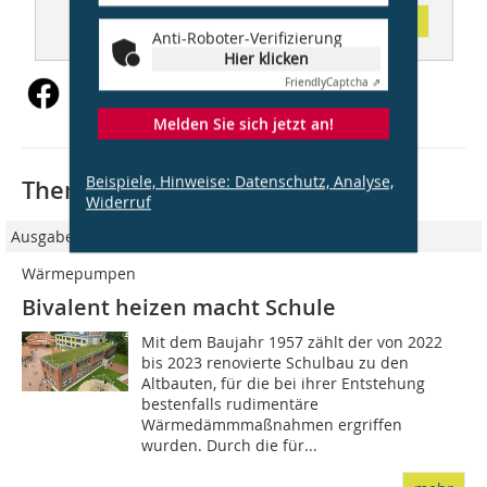
Inhaltsverzeichnis
Anti-Roboter-Verifizierung
Hier klicken
Friendly
Captcha ⇗
Melden Sie sich jetzt an!
Beispiele, Hinweise: Datenschutz, Analyse,
Thematisch passende Artikel:
Widerruf
Ausgabe 3-4/2026
Wärmepumpen
Bivalent heizen macht Schule
Mit dem Baujahr 1957 zählt der von 2022
bis 2023 renovierte Schulbau zu den
Altbauten, für die bei ihrer Entstehung
bestenfalls rudimentäre
Wärmedämmmaßnahmen ergriffen
wurden. Durch die für...