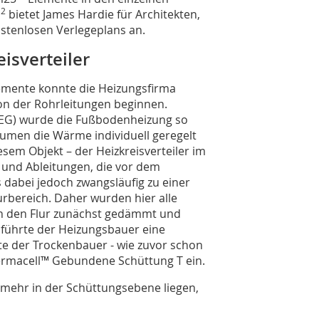
2
m
bietet James Hardie für Architekten,
ostenlosen Verlegeplans an.
isverteiler
mente konnte die Heizungsfirma
ion der Rohrleitungen beginnen.
EG) wurde die Fußbodenheizung so
äumen die Wärme individuell geregelt
iesem Objekt – der Heizkreisverteiler im
 und Ableitungen, die vor dem
dabei jedoch zwangsläufig zu einer
bereich. Daher wurden hier alle
n den Flur zunächst gedämmt und
 führte der Heizungsbauer eine
te der Trockenbauer - wie zuvor schon
fermacell™ Gebundene Schüttung T ein.
nmehr in der Schüttungsebene liegen,