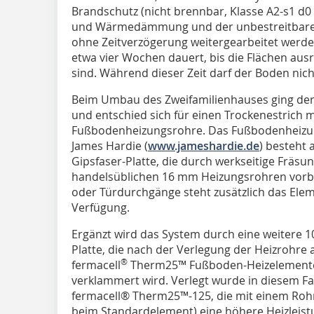
Brandschutz (nicht brennbar, Klasse A2-s1 d0 
und Wärmedämmung und der unbestreitbare Vo
ohne Zeitverzögerung weitergearbeitet werde
etwa vier Wochen dauert, bis die Flächen au
sind. Während dieser Zeit darf der Boden nich
Beim Umbau des Zweifamilienhauses ging der A
und entschied sich für einen Trockenestrich m
Fußbodenheizungsrohre. Das Fußbodenheizu
James Hardie (
www.jameshardie.de
) besteht 
Gipsfaser-Platte, die durch werkseitige Fräsu
handelsüblichen 16 mm Heizungsrohren vorber
oder Türdurchgänge steht zusätzlich das Elem
Verfügung.
Ergänzt wird das System durch eine weitere 1
Platte, die nach der Verlegung der Heizrohre 
®
fermacell
Therm25™ Fußboden-Heizelementen
verklammert wird. Verlegt wurde in diesem Fal
fermacell® Therm25™-125, die mit einem Ro
beim Standardelement) eine höhere Heizleistu