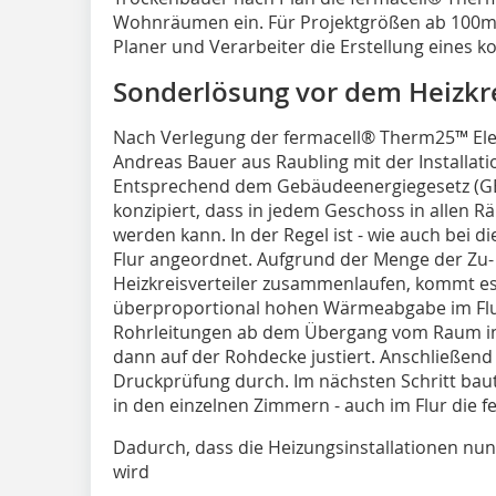
Wohnräumen ein. Für Projektgrößen ab 100
Planer und Verarbeiter die Erstellung eines k
Sonderlösung vor dem Heizkre
Nach Verlegung der fermacell® Therm25™ Ele
Andreas Bauer aus Raubling mit der Installat
Entsprechend dem Gebäudeenergiegesetz (G
konzipiert, dass in jedem Geschoss in allen R
werden kann. In der Regel ist - wie auch bei d
Flur angeordnet. Aufgrund der Menge der Zu-
Heizkreisverteiler zusammenlaufen, kommt es 
überproportional hohen Wärmeabgabe im Flur
Rohrleitungen ab dem Übergang vom Raum i
dann auf der Rohdecke justiert. Anschließend
Druckprüfung durch. Im nächsten Schritt bau
in den einzelnen Zimmern - auch im Flur die 
Dadurch, dass die Heizungsinstallationen nu
wird