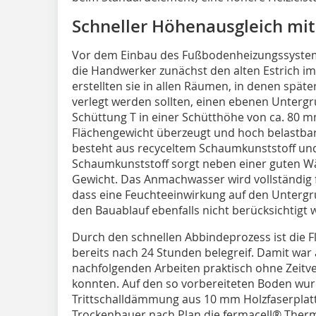
Schneller Höhenausgleich mi
Vor dem Einbau des Fußbodenheizungssystem
die Handwerker zunächst den alten Estrich 
erstellten sie in allen Räumen, in denen späte
verlegt werden sollten, einen ebenen Unter
Schüttung T in einer Schütthöhe von ca. 80 m
Flächengewicht überzeugt und hoch belastbar
besteht aus recyceltem Schaumkunststoff un
Schaumkunststoff sorgt neben einer guten 
Gewicht. Das Anmachwasser wird vollständig 
dass eine Feuchteeinwirkung auf den Untergr
den Bauablauf ebenfalls nicht berücksichtigt
Durch den schnellen Abbindeprozess ist die 
bereits nach 24 Stunden belegreif. Damit war 
nachfolgenden Arbeiten praktisch ohne Zeitv
konnten. Auf den so vorbereiteten Boden wurd
Trittschalldämmung aus 10 mm Holzfaserplatt
Trockenbauer nach Plan die fermacell® Ther