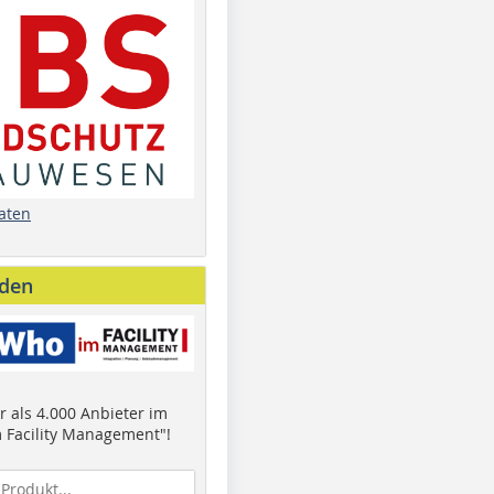
aten
nden
 als 4.000 Anbieter im
 Facility Management"!