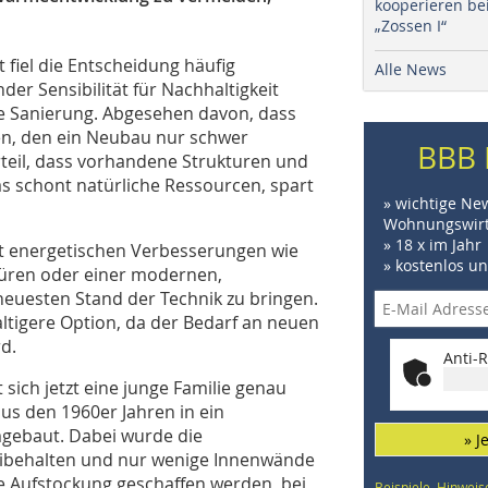
kooperieren be
„Zossen I“
fiel die Entscheidung häufig
Alle News
r Sensibilität für Nachhaltigkeit
ne Sanierung. Abgesehen davon, dass
n, den ein Neubau nur schwer
BBB 
rteil, dass vorhandene Strukturen und
s schont natürliche Ressourcen, spart
» wichtige Ne
Wohnungswirt
» 18 x im Jahr
it energetischen Verbesserungen wie
» kostenlos u
üren oder einer modernen,
euesten Stand der Technik zu bringen.
altigere Option, da der Bedarf an neuen
d.
Anti-R
sich jetzt eine junge Familie genau
us den 1960er Jahren in ein
gebaut. Dabei wurde die
» J
eibehalten und nur wenige Innenwände
e Aufstockung geschaffen werden, bei
Beispiele, Hinweis