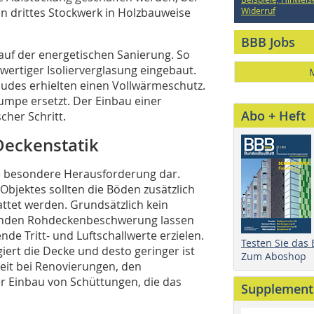
n drittes Stockwerk in Holzbauweise
Widerruf
BBB Jobs
f der energetischen Sanierung. So
rtiger Isolierverglasung eingebaut.
des erhielten einen Vollwärmeschutz.
mpe ersetzt. Der Einbau einer
Abo + Heft
cher Schritt.
Deckenstatik
e besondere Herausforderung dar.
jektes sollten die Böden zusätzlich
attet werden. Grundsätzlich kein
henden Rohdeckenbeschwerung lassen
de Tritt- und Luftschallwerte erzielen.
Testen Sie das
iert die Decke und desto geringer ist
Zum Aboshop
keit bei Renovierungen, den
der Einbau von Schüttungen, die das
Supplement