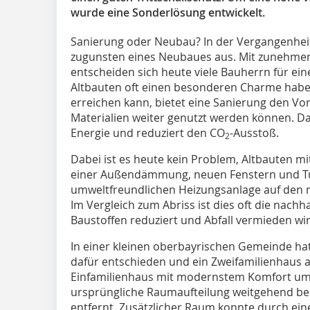
wurde eine Sonderlösung entwickelt.
Sanierung oder Neubau? In der Vergangenheit 
zugunsten eines Neubaues aus. Mit zunehmende
entscheiden sich heute viele Bauherrn für ei
Altbauten oft einen besonderen Charme habe
erreichen kann, bietet eine Sanierung den Vo
Materialien weiter genutzt werden können. Da
Energie und reduziert den CO
-Ausstoß.
2
Dabei ist es heute kein Problem, Altbauten m
einer Außendämmung, neuen Fenstern und T
umweltfreundlichen Heizungsanlage auf den n
Im Vergleich zum Abriss ist dies oft die nachh
Baustoffen reduziert und Abfall vermieden wir
In einer kleinen oberbayrischen Gemeinde hat 
dafür entschieden und ein Zweifamilienhaus a
Einfamilienhaus mit modernstem Komfort um
ursprüngliche Raumaufteilung weitgehend b
entfernt. Zusätzlicher Raum konnte durch ein