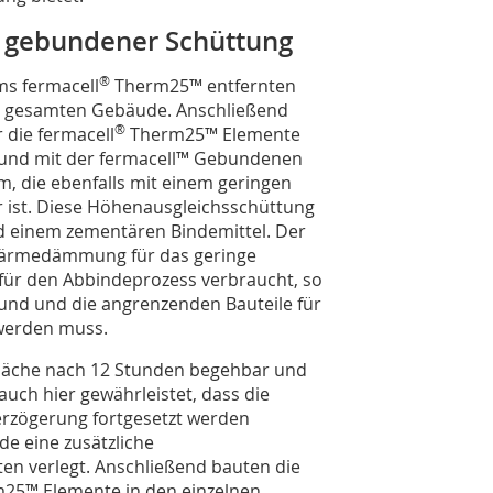
t gebundener Schüttung
®
s fermacell
Therm25™ entfernten
im gesamten Gebäude. Anschließend
®
r die fermacell
Therm25™ Elemente
grund mit der fermacell™ Gebundenen
m, die ebenfalls mit einem geringen
 ist. Diese Höhenausgleichsschüttung
d einem zementären Bindemittel. Der
Wärmedämmung für das geringe
für den Abbindeprozess verbraucht, so
und und die angrenzenden Bauteile für
 werden muss.
Fläche nach 12 Stunden begehbar und
auch hier gewährleistet, dass die
erzögerung fortgesetzt werden
e eine zusätzliche
en verlegt. Anschließend bauten die
m25™ Elemente in den einzelnen