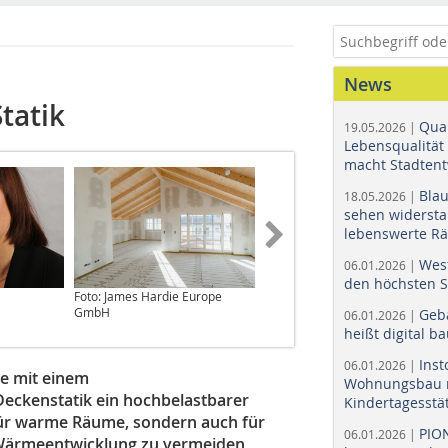
News
tatik
Quar
19.05.2026 |
Lebensqualität 
macht Stadtent
Bla
18.05.2026 |
sehen widerst
lebenswerte R
Wes
06.01.2026 |
den höchsten 
Foto: James Hardie Europe
Foto: James Hardie Europe
GmbH
GmbH
Geb
06.01.2026 |
heißt digital b
Ins
06.01.2026 |
e mit einem
Wohnungsbau r
eckenstatik ein hochbelastbarer
Kindertagesstä
 für warme Räume, sondern auch für
PIO
06.01.2026 |
 Wärmeentwicklung zu vermeiden,