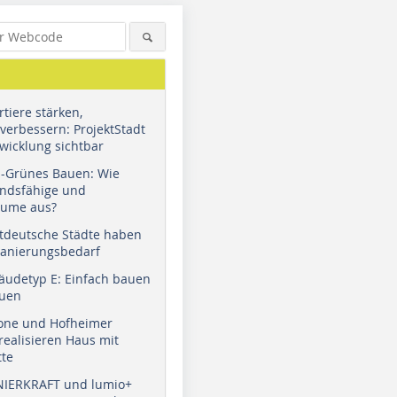
tiere stärken,
verbessern: ProjektStadt
wicklung sichtbar
u-Grünes Bauen: Wie
andsfähige und
äume aus?
tdeutsche Städte haben
Sanierungsbedarf
Foto: James Hardie Europe
Foto: James Hardie Europe
Foto: Jam
GmbH
GmbH
GmbH
äudetyp E: Einfach bauen
auen
tone und Hofheimer
ealisieren Haus mit
tte
NIERKRAFT und lumio+