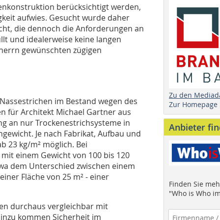
kenkonstruktion berücksichtigt werden,
igkeit aufwies. Gesucht wurde daher
icht, die dennoch die Anforderungen an
llt und idealerweise keine langen
uherrn gewünschten zügigen
Zu den Mediad
 Nassestrichen im Bestand wegen des
Zur Homepage
n für Architekt Michael Gartner aus
g an nur Trockenestrichsysteme in
Anbieter fi
ngewicht. Je nach Fabrikat, Aufbau und
b 23 kg/m² möglich. Bei
mit einem Gewicht von 100 bis 120
etwa dem Unterschied zwischen einem
iner Fläche von 25 m² - einer
Finden Sie mehr
"Who is Who im
hen durchaus vergleichbar mit
Hinzu kommen Sicherheit im