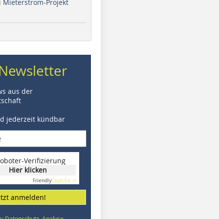
i Mieterstrom-Projekt
Newsletter
ws aus der
schaft
nd jederzeit kündbar
oboter-Verifizierung
Hier klicken
Friendly
Captcha ⇗
etzt anmelden!
e: Datenschutz, Analyse,