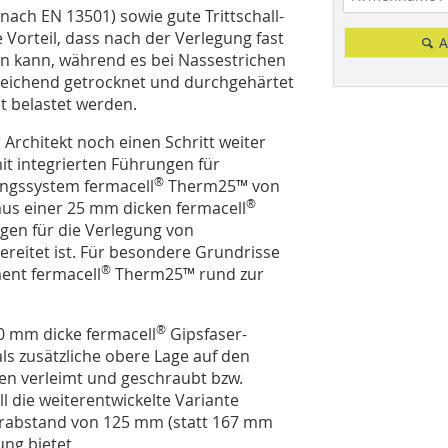
nach EN 13501) sowie gute Trittschall-
rteil, dass nach der Verlegung fast
A
n kann, während es bei Nassestrichen
sreichend getrocknet und durchgehärtet
t belastet werden.
rchitekt noch einen Schritt weiter
it integrierten Führungen für
®
ngssystem fermacell
Therm25™ von
®
aus einer 25 mm dicken fermacell
ngen für die Verlegung von
eitet ist. Für besondere Grundrisse
®
ent fermacell
Therm25™ rund zur
®
0 mm dicke fermacell
Gipsfaser-
als zusätzliche obere Lage auf den
 verleimt und geschraubt bzw.
l die weiterentwickelte Variante
hrabstand von 125 mm (statt 167 mm
ng bietet.