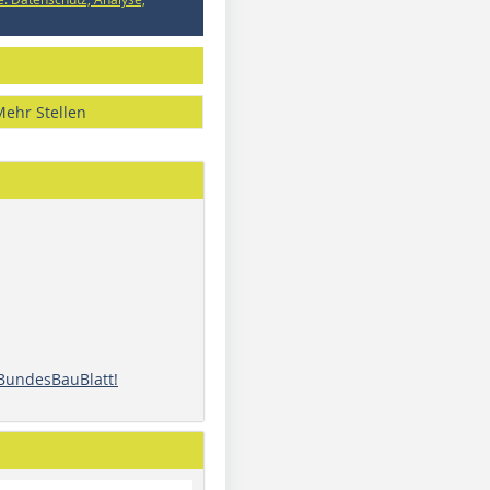
Mehr Stellen
 BundesBauBlatt!