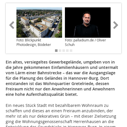
Foto: Blickpunkt
Foto: palladium.de / Oliver
Foto: Jul
Photodesign, Bödeker
Schuh
Ein altes, versiegeltes Gewerbegelände, umgeben von in
die Jahre gekommenen Einfamilienhäusern und untermalt
vom Lärm einer Bahnstrecke – das war die Ausgangslage
für die Planung des Geländes in Hannover-Burg. Dort
entstanden ist das Wohnquartier Gretelriede, dessen
Freiraum nicht nur den Anwohnerinnen und Anwohnern
eine hohe Aufenthaltsqualität bietet.
Ein neues Stück Stadt mit bezahlbarem Wohnraum zu
schaffen und dieses an einen Freiraum anzubinden, der
mehr ist als nur dekoratives Grün – mit dieser Zielsetzung
ging die Wohnungsgenossenschaft Herrenhausen an die
Entwicklung des Grundstücks in Hannover-Burg. In einem