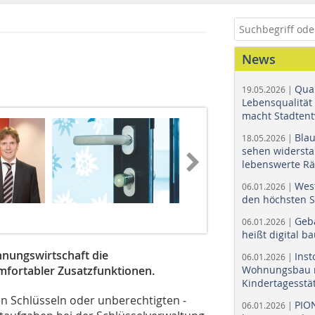
News
Quar
19.05.2026 |
Lebensqualität 
macht Stadtent
Bla
18.05.2026 |
sehen widerst
lebenswerte R
Wes
06.01.2026 |
den höchsten 
Geb
06.01.2026 |
heißt digital b
nungswirtschaft die
Ins
06.01.2026 |
omfortabler Zusatzfunktionen.
Wohnungsbau r
Kindertagesstä
n Schlüsseln oder unberechtigten ­
PIO
06.01.2026 |