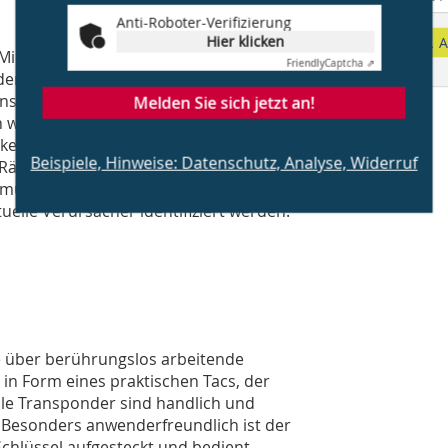
Anti-Roboter-Verifizierung
Hier klicken
A
ietparteien nutzen, kann durch ein
Friendly
Captcha ⇗
den. Ob Dachboden, Fahrradkeller,
nschaftsbereichen können ebenfalls
Melden Sie sich jetzt an!
werden. Für ein zusätzliches Plus an
keit von bis zu
Beispiele, Hinweise: Datenschutz, Analyse, Widerruf
n Räumen zu Vandalismus, Diebstahl
üll oder Abfällen, können
lle Verursacher identifiziert werden.
e über berührungslos arbeitende
in Form eines praktischen Tacs, der
lle Trans­ponder sind handlich und
 Besonders anwenderfreundlich ist der
Schlüssel aufgesteckt und bedient