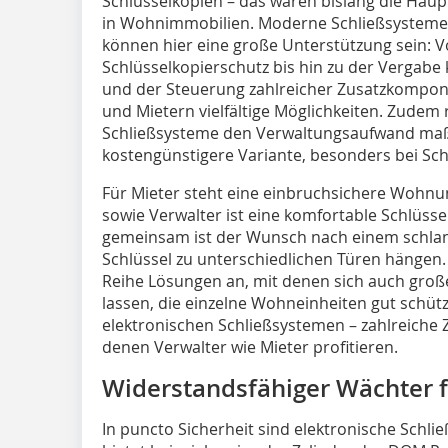
Schlüsselkopien – das waren bislang die Hau
in Wohnimmobilien. Moderne Schließ­systeme 
können hier eine große Unterstützung sein: 
Schlüsselkopierschutz bis hin zu der Vergab
und der Steuerung zahlreicher Zusatzkompo
und Mietern vielfältige Mög­lichkeiten. Zudem
Schließsysteme den Verwaltungsaufwand maßge
kostengünstigere Variante, besonders bei Sch
Für Mieter steht eine einbruchsichere Wohnu
sowie Verwalter ist eine komfortable Schlüsse
gemeinsam ist der Wunsch nach einem schlan
Schlüssel zu unterschiedlichen Türen hängen. 
Reihe Lösungen an, mit denen sich auch groß
lassen, die einzelne Wohneinheiten gut schüt
elektronischen Schließsystemen – zahlreiche
denen Verwalter wie Mieter profitieren.
Widerstandsfähiger Wächter fü
In puncto Sicherheit sind elektronische Schl