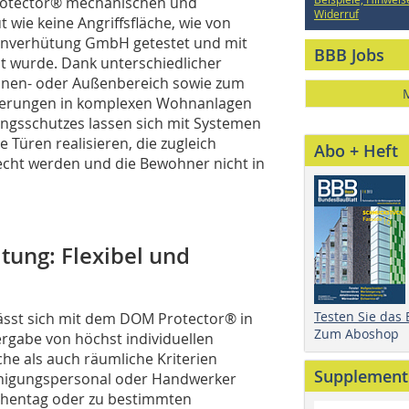
Protector® mechanischen und
Widerruf
wie keine Angriffsfläche, wie von
enverhütung GmbH getestet und mit
BBB Jobs
t wurde. Dank unterschiedlicher
 Innen- oder Außenbereich sowie zum
rderungen in komplexen Wohnanlagen
ngsschutzes lassen sich mit Systemen
 Türen realisieren, die zugleich
Abo + Heft
cht werden und die Bewohner nicht in
tung: ­Flexibel und
Testen Sie das
ässt sich mit dem DOM Protector® in
Zum Aboshop
Vergabe von höchst individuellen
che als auch räumliche Kriterien
Supplement
einigungspersonal oder Handwerker
chentag oder zu bestimmten