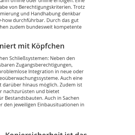
nn offline oder online erfolgen. Eine
gabe von Berechtigungskriterien. Trotz
rammierung und Handhabung denkbar
w-how durchführbar. Durch das gut
tehen zudem bundesweit kompetente
iert mit Köpfchen
ischen Schließsystemen: Neben den
assbaren Zugangsberechtigungen,
problemlose Integration in neue oder
deoüberwachungssysteme. Auch eine
t darüber hinaus möglich. Zudem ist
er nachzurüsten und bietet
für Bestandsbauten. Auch in Sachen
er den jeweiligen Einbausituationen in
­Kopiersicherheit ist das