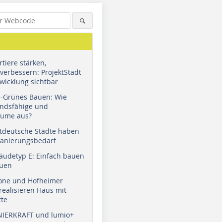
tiere stärken,
verbessern: ProjektStadt
wicklung sichtbar
u-Grünes Bauen: Wie
andsfähige und
äume aus?
tdeutsche Städte haben
Sanierungsbedarf
äudetyp E: Einfach bauen
auen
tone und Hofheimer
ealisieren Haus mit
tte
NIERKRAFT und lumio+