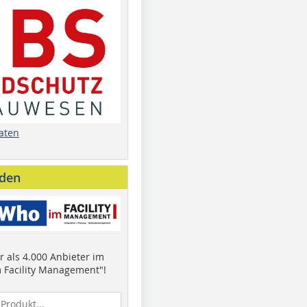
aten
nden
 als 4.000 Anbieter im
 Facility Management"!