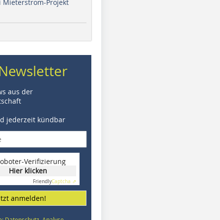
i Mieterstrom-Projekt
Newsletter
ws aus der
schaft
nd jederzeit kündbar
oboter-Verifizierung
Hier klicken
Friendly
Captcha ⇗
etzt anmelden!
e: Datenschutz, Analyse,