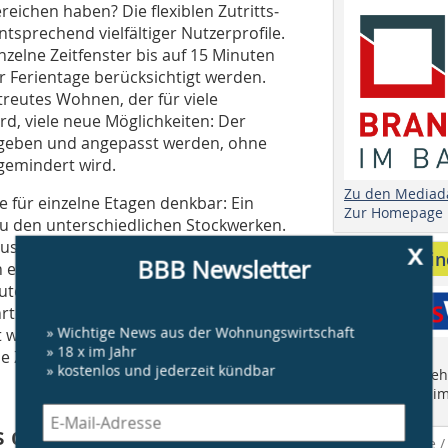
eichen haben? Die flexiblen Zutritts­
tsprechend vielfältiger Nutzerprofile.
zelne Zeitfenster bis auf 15 Minuten
r Ferientage berücksichtigt werden.
reutes Wohnen, der für viele
d, viele neue Möglichkeiten: Der
ergeben und angepasst werden, ohne
gemindert wird.
Zu den Mediad
e für einzelne Etagen denkbar: Ein
Zur Homepage
zu den unterschiedlichen Stockwerken.
Luxus-Apartments im Dachgeschoss
x
Anbieter fi
BBB Newsletter
n erreicht werden können. Wandleser
utostellplätzen und Tiefgaragen: Durch
hrten praktisch steuern. Das
» Wichtige News aus der Wohnungswirtschaft
werden und steuert – via Bedienung
» 18 x im Jahr
e Zufahrt.
» kostenlos und jederzeit kündbar
Finden Sie mehr
"Who is Who im
 durch ­