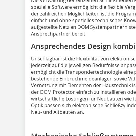
Die Verwaltung der einzelnen Schließmedien ka
spezielle Software ermöglicht die flexible Ver
der zahlreichen Möglichkeiten ist die Prog
einfach und ohne spezielles technisches Kno
aufgestellte Netz an DOM Systempartnern s
Ansprechpartner bereit.
Ansprechendes Design kombin
Unschlagbar ist die Flexibilität von elektron
jederzeit auf die jeweiligen Bedürfnisse anp
ermöglicht die Transpondertechnologie eine 
bestehende Einbruchmeldeanlagen sowie Vi
Vernetzung mit Elementen der Haustechnik is
der DOM Protector einfach zu installieren od
wirtschaftliche Lösungen für Neubauten wie 
Optik passen sich elektronische Schließzylind
Neu- und Altbauten an.
Mechanische Schließsysteme – 