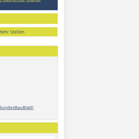
Mehr Stellen
 BundesBauBlatt!