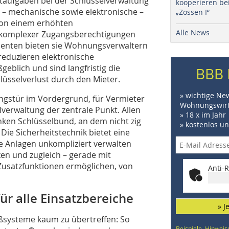
ptaufgaben bei der Schlüsselverwaltung
kooperieren be
– mechanische sowie elektronische –
„Zossen I“
Von einem erhöhten
Alle News
e komplexer Zugangsberechtigungen
nenten bieten sie Wohnungsverwaltern
 reduzieren elektronische
blich und sind langfristig die
BBB 
lüsselverlust durch den Mieter.
» wichtige Ne
ngstür im Vordergrund, für Vermieter
Wohnungswirt
lverwaltung der zentrale Punkt. Allen
» 18 x im Jahr
ken Schlüsselbund, an dem nicht zig
» kostenlos u
Die Sicherheitstechnik bietet eine
e Anlagen unkompliziert verwalten
zen und zugleich – gerade mit
 Zusatzfunktionen ermöglichen, von
Anti-R
r alle ­Einsatzbereiche
» J
ießsysteme kaum zu übertreffen: So
Beispiele, Hinweis