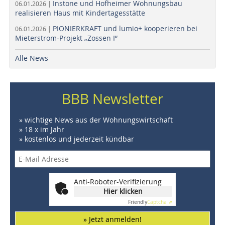
Instone und Hofheimer Wohnungsbau
06.01.2026 |
realisieren Haus mit Kindertagesstätte
PIONIERKRAFT und lumio+ kooperieren bei
06.01.2026 |
Mieterstrom-Projekt „Zossen I“
Alle News
BBB Newsletter
» wichtige News aus der Wohnungswirtschaft
» 18 x im Jahr
» kostenlos und jederzeit kündbar
Anti-Roboter-Verifizierung
Hier klicken
Friendly
Captcha ⇗
» Jetzt anmelden!