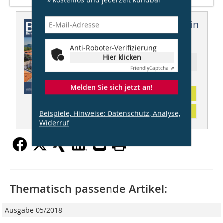
Dieser Artikel erschien in
BBB 09/2020
Anti-Roboter-Verifizierung
Hier klicken
Ressort: AKTUELLES aus dem BMI
Friendly
Captcha ⇗
Melden Sie sich jetzt an!
Abonnement
Inhaltsverzeichnis
Beispiele, Hinweise: Datenschutz, Analyse,
Widerruf
Thematisch passende Artikel:
Ausgabe 05/2018