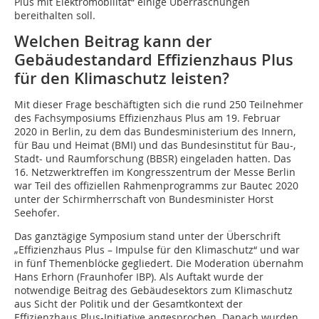
Plus mit Elektromobilität“ einige Überraschungen
bereithalten soll.
Welchen Beitrag kann der
Gebäudestandard Effizienzhaus Plus
für den Klimaschutz leisten?
Mit dieser Frage beschäftigten sich die rund 250 Teilnehmer
des Fachsymposiums Effizienzhaus Plus am 19. Februar
2020 in Berlin, zu dem das Bundesministerium des Innern,
für Bau und Heimat (BMI) und das Bundesinstitut für Bau-,
Stadt- und Raumforschung (BBSR) eingeladen hatten. Das
16. Netzwerktreffen im Kongresszentrum der Messe Berlin
war Teil des offiziellen Rahmenprogramms zur Bautec 2020
unter der Schirmherrschaft von Bundesminister Horst
Seehofer.
Das ganztägige Symposium stand unter der Überschrift
„Effizienzhaus Plus – Impulse für den Klimaschutz“ und war
in fünf Themenblöcke gegliedert. Die Moderation übernahm
Hans Erhorn (Fraunhofer IBP). Als Auftakt wurde der
notwendige Beitrag des Gebäudesektors zum Klimaschutz
aus Sicht der Politik und der Gesamtkontext der
Effizienzhaus Plus-Initiative angesprochen. Danach wurden