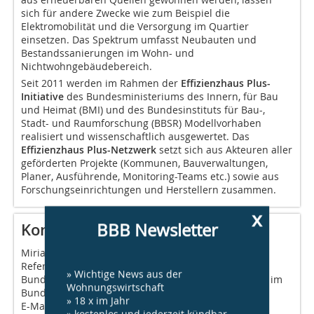
sich für andere Zwecke wie zum Beispiel die
Elektromobilität und die Versorgung im Quartier
einsetzen. Das Spektrum umfasst Neubauten und
Bestandssanierungen im Wohn- und
Nichtwohngebäudebereich.
Seit 2011 werden im Rahmen der
Effizienzhaus Plus-
Initiative
des Bundesministeriums des Innern, für Bau
und Heimat (BMI) und des Bundesinstituts für Bau-,
Stadt- und Raumforschung (BBSR) Modellvorhaben
realisiert und wissenschaftlich ausgewertet. Das
Effizienzhaus Plus-Netzwerk
setzt sich aus Akteuren aller
geförderten Projekte (Kommunen, Bauverwaltungen,
Planer, Ausführende, Monitoring-Teams etc.) sowie aus
Forschungseinrichtungen und Herstellern zusammen.
x
BBB Newsletter
Kontakt
Miriam Hohfeld
Referat II 2 Energieeinsparung, Klimaschutz
» Wichtige News aus der
Bundesinstitut für Bau-, Stadt- und Raum-forschung im
Wohnungswirtschaft
Bundesamt für Bauwesen und Raumordnung
» 18 x im Jahr
E-Mail:
effizienzhausplus@bbr.bund.de
» kostenlos und jederzeit kündbar