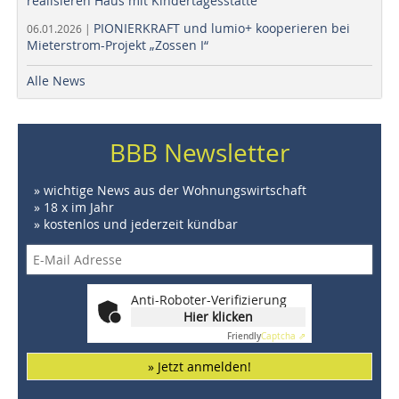
realisieren Haus mit Kindertagesstätte
PIONIERKRAFT und lumio+ kooperieren bei
06.01.2026 |
Mieterstrom-Projekt „Zossen I“
Alle News
BBB Newsletter
» wichtige News aus der Wohnungswirtschaft
» 18 x im Jahr
» kostenlos und jederzeit kündbar
Anti-Roboter-Verifizierung
Hier klicken
Friendly
Captcha ⇗
» Jetzt anmelden!