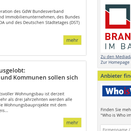
eration des GdW Bundesverband
nd Immobilienunternehmen, des Bundes
 BDA und des Deutschen Städtetages (DST)
mehr
Zu den Mediad
Zur Homepage
usgelobt:
Anbieter fi
n und Kommunen sollen sich
tsvoller Wohnungsbau ist derzeit
mehr als drei Jahrzehnten werden alle
de Wohnungsbauprojekte mit dem
Finden Sie mehr
s...
"Who is Who im
mehr