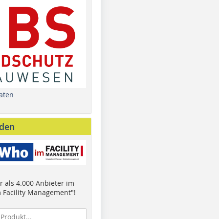
aten
nden
 als 4.000 Anbieter im
 Facility Management"!