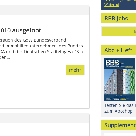
Widerruf
BBB Jobs
010 ausgelobt
eration des GdW Bundesverband
nd Immobilienunternehmen, des Bundes
Abo + Heft
DA und des Deutschen Städtetages (DST)
en...
mehr
Testen Sie das
Zum Aboshop
Supplement