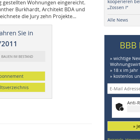
kooperieren be
ig gestellten Wohnungen eingereicht.
„Zossen I“
Günther Burkhardt, Architekt BDA und
chnete die Jury zehn Projekte...
Alle News
ahren Sie in
/2011
BBB 
: BAUEN IM BESTAND
» wichtige Ne
Wohnungswirt
» 18 x im Jahr
bonnement
» kostenlos u
ltsverzeichnis
Anti-R
» J
Beispiele, Hinweis