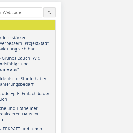
tiere stärken,
verbessern: ProjektStadt
wicklung sichtbar
u-Grünes Bauen: Wie
andsfähige und
äume aus?
tdeutsche Städte haben
Sanierungsbedarf
äudetyp E: Einfach bauen
auen
tone und Hofheimer
ealisieren Haus mit
tte
NIERKRAFT und lumio+