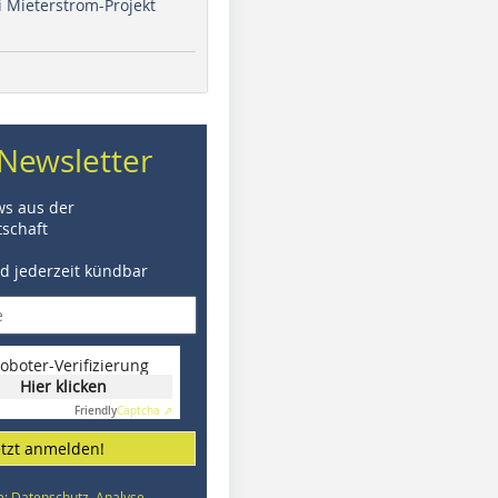
i Mieterstrom-Projekt
Newsletter
ws aus der
schaft
nd jederzeit kündbar
oboter-Verifizierung
Hier klicken
Friendly
Captcha ⇗
etzt anmelden!
e: Datenschutz, Analyse,