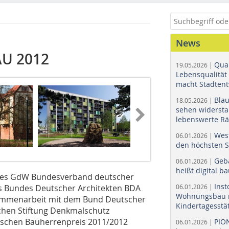
News
AU 2012
Quar
19.05.2026 |
Lebensqualität 
macht Stadtent
Bla
18.05.2026 |
sehen widerst
lebenswerte R
Wes
06.01.2026 |
den höchsten 
Geb
06.01.2026 |
heißt digital b
 des GdW Bundesverband deutscher
Ins
 Bundes Deutscher Architekten BDA
06.01.2026 |
Wohnungsbau r
sammenarbeit mit dem Bund Deutscher
Kindertagesstä
chen Stiftung Denkmalschutz
schen Bauherrenpreis 2011/2012
PIO
06.01.2026 |