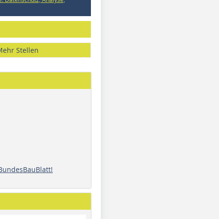
Mehr Stellen
 BundesBauBlatt!