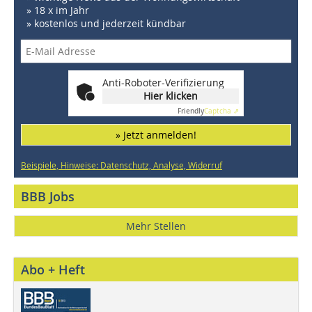
» 18 x im Jahr
» kostenlos und jederzeit kündbar
Anti-Roboter-Verifizierung
Hier klicken
Friendly
Captcha ⇗
» Jetzt anmelden!
Beispiele, Hinweise: Datenschutz, Analyse, Widerruf
BBB Jobs
Mehr Stellen
Abo + Heft