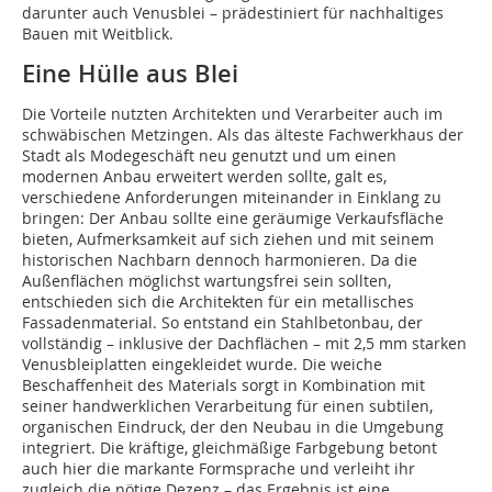
darunter auch Venusblei – prädestiniert für nachhaltiges
Bauen mit Weitblick.
Eine Hülle aus Blei
Die Vorteile nutzten Architekten und Verarbeiter auch im
schwäbischen Metzingen. Als das älteste Fachwerkhaus der
Stadt als Modegeschäft neu genutzt und um einen
modernen Anbau erweitert werden sollte, galt es,
verschiedene Anforderungen miteinander in Einklang zu
bringen: Der Anbau sollte eine geräumige Verkaufsfläche
bieten, Aufmerksamkeit auf sich ziehen und mit seinem
historischen Nachbarn dennoch harmonieren. Da die
Außenflächen möglichst wartungsfrei sein sollten,
entschieden sich die Architekten für ein metallisches
Fassadenmaterial. So entstand ein Stahlbetonbau, der
vollständig – inklusive der Dachflächen – mit 2,5 mm starken
Venusbleiplatten eingekleidet wurde. Die weiche
Beschaffenheit des Materials sorgt in Kombination mit
seiner handwerklichen Verarbeitung für einen subtilen,
organischen Eindruck, der den Neubau in die Umgebung
integriert. Die kräftige, gleichmäßige Farbgebung betont
auch hier die markante Formsprache und verleiht ihr
zugleich die nötige Dezenz – das Ergebnis ist eine