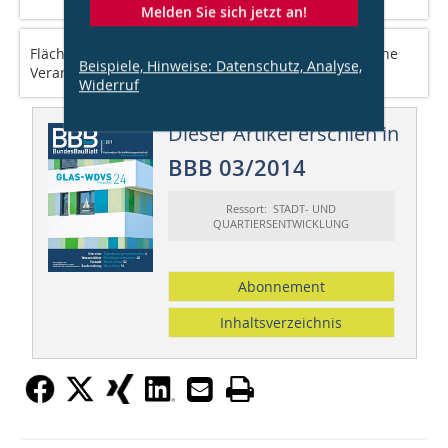
Melden Sie sich jetzt an!
Flächen aus Walzblei ist die traditionell-handwerkliche
Beispiele, Hinweise: Datenschutz, Analyse,
Verarbeitung anzusehen.
Widerruf
Dieser Artikel erschien in
BBB 03/2014
Ressort: STADT- UND
QUARTIERSENTWICKLUNG
Abonnement
Inhaltsverzeichnis