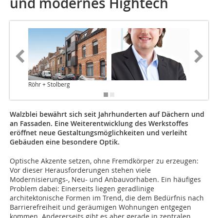
und modernes Hightech
Röhr + Stolberg
Keppler 
Walzblei bewährt sich seit Jahrhunderten auf Dächern und
an Fassaden. Eine Weiterentwicklung des Werkstoffes
eröffnet neue Gestaltungsmöglichkeiten und verleiht
Gebäuden eine besondere Optik.
Optische Akzente setzen, ohne Fremdkörper zu erzeugen:
Vor dieser Herausforderungen stehen viele
Modernisierungs-, Neu- und Anbauvorhaben. Ein häufiges
Problem dabei: Einerseits liegen geradlinige
architektonische Formen im Trend, die dem Bedürfnis nach
Barrierefreiheit und geräumigen Wohnungen entgegen
kommen. Andererseits gibt es aber gerade in zentralen