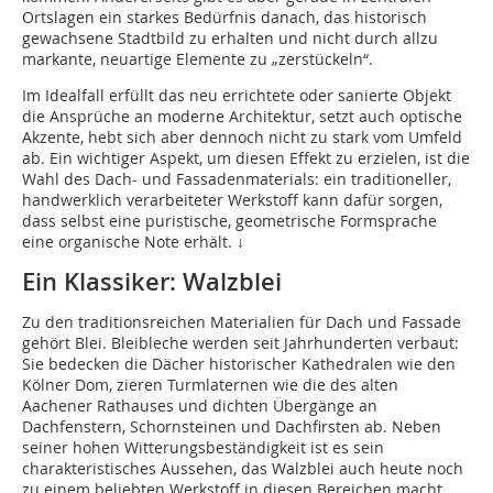
Ortslagen ein starkes Bedürfnis danach, das historisch
gewachsene Stadtbild zu erhalten und nicht durch allzu
markante, neuartige Elemente zu „zerstückeln“.
Im Idealfall erfüllt das neu errichtete oder sanierte Objekt
die Ansprüche an moderne Architektur, setzt auch optische
Akzente, hebt sich aber dennoch nicht zu stark vom Umfeld
ab. Ein wichtiger Aspekt, um diesen Effekt zu erzielen, ist die
Wahl des Dach- und Fassadenmaterials: ein traditioneller,
handwerklich verarbeiteter Werkstoff kann dafür sorgen,
dass selbst eine puristische, geometrische Formsprache
eine organische Note erhält. ↓
Ein Klassiker: Walzblei
Zu den traditionsreichen Materialien für Dach und Fassade
gehört Blei. Bleibleche werden seit Jahrhunderten verbaut:
Sie bedecken die Dächer historischer Kathedralen wie den
Kölner Dom, zieren Turmlaternen wie die des alten
Aachener Rathauses und dichten Übergänge an
Dachfenstern, Schornsteinen und Dachfirsten ab. Neben
seiner hohen Witterungsbeständigkeit ist es sein
charakteristisches Aussehen, das Walzblei auch heute noch
zu einem beliebten Werkstoff in diesen Bereichen macht.