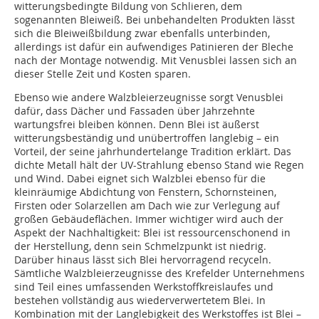
witterungsbedingte Bildung von Schlieren, dem
sogenannten Bleiweiß. Bei unbehandelten Produkten lässt
sich die Bleiweißbildung zwar ebenfalls unterbinden,
allerdings ist dafür ein aufwendiges Patinieren der Bleche
nach der Montage notwendig. Mit Venusblei lassen sich an
dieser Stelle Zeit und Kosten sparen.
Ebenso wie andere Walzbleierzeugnisse sorgt Venusblei
dafür, dass Dächer und Fassaden über Jahrzehnte
wartungsfrei bleiben können. Denn Blei ist äußerst
witterungsbeständig und unübertroffen langlebig – ein
Vorteil, der seine jahrhundertelange Tradition erklärt. Das
dichte Metall hält der UV-Strahlung ebenso Stand wie Regen
und Wind. Dabei eignet sich Walzblei ebenso für die
kleinräumige Abdichtung von Fenstern, Schornsteinen,
Firsten oder Solarzellen am Dach wie zur Verlegung auf
großen Gebäudeflächen. Immer wichtiger wird auch der
Aspekt der Nachhaltigkeit: Blei ist ressourcenschonend in
der Herstellung, denn sein Schmelzpunkt ist niedrig.
Darüber hinaus lässt sich Blei hervorragend recyceln.
Sämtliche Walzbleierzeugnisse des Krefelder Unternehmens
sind Teil eines umfassenden Werkstoffkreislaufes und
bestehen vollständig aus wiederverwertetem Blei. In
Kombination mit der Langlebigkeit des Werkstoffes ist Blei –