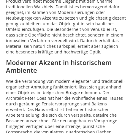
Produkt verbindet moderne Ele­­ganz mit dem Charme
traditionellen Walzbleis. Damit ist es hervorragend dafür
geeignet, im Rahmen von Modernisierungen oder
Neubauprojekten Akzente zu setzen und gleichzeitig dezent
genug zu bleiben, um das Objekt gut in sein bauliches
Umfeld einzufügen. Die Besonderheit von Venusblei ist,
dass seine Oberfläche nicht beschichtet, sondern in einem
innovativen Verfahren veredelt wird. Dadurch erhält das
Material sein natürliches Farbspiel, erzielt aber zugleich
eine besonders kräftige und hochwertige Optik.
Moderner Akzent in historischem
Ambiente
Wie die Verbindung von modern-eleganter und traditionell-
organischer Anmutung funktioniert, lässt sich gut anhand
eines Objektes im belgischen Brügge erkennen: Der
Architekt Peter Goes hat hier die Wohnfläche eines Hauses
durch geräumige Fenstervorsprünge samt Balkons
erweitert. Das Haus selbst ist Teil einer historischen
Arbeitersiedlung, die sich durch verspielte, detailreiche
Fassaden auszeichnet. Die neu angebauten Vorsprünge
hingegen verfügen über eine strenge, puristische
Formsprache, die von glatten, quadratischen Flächen