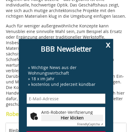
individuelle, hochwertige Optik. Das Geschäftshaus zeigt,
wie sich auch mutige architektonische Projekte mit den
richtigen Materialien klug in die Umgebung einfügen lassen.
Auch für weniger außergewöhnliche Konzepte kann
Venusblei eine sinnvolle Wahl sein, zum Beispiel als Ersatz
oder Ergänzung anderer traditioneller Werkstoffe.
x
Insbesondere harmoniert das Produkt mit dunklen
BBB Newsletter
Materialien wie Schiefer. So wurden in der Kirche des
sächsischen Zwota größere Flächen des bisherigen
Schieferdachs durch Venusblei ersetzt. Ziel war es, ein
wartungsfreies Dach zu erhalten, das mit den
» Wichtige News aus der
verbleibenden Schieferelementen im Einklang steht.
Wohnungswirtschaft
Darüber hinaus sorgt die Walzblei-Innovation an vielen Ein-
» 18 x im Jahr
und Mehrfamilienhäusern für hochwertige Abdichtungen.
» kostenlos und jederzeit kündbar
Die Kombination aus langjährig verfeinerter
Handwerkskunst und modernstem Hightech sorgt auch hier
dafür, dass Gebäude über Jahrzehnte vor Wind und Wetter
geschützt sind und dabei gut aussehen.
Anti-Roboter-Verifizierung
Robert Pichel, Neuss
Hier klicken
Friendly
Captcha ⇗
Bleibleche werden seit Jahrhunderten verbaut.