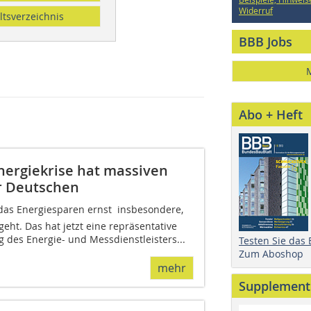
Widerruf
ltsverzeichnis
BBB Jobs
Abo + Heft
ergiekrise hat massiven
er Deutschen
s Energiesparen ernst  insbesondere,
ht. Das hat jetzt eine repräsentative
 des Energie- und Messdienstleisters...
Testen Sie das
Zum Aboshop
mehr
Supplement