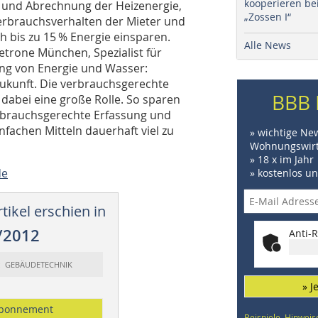
kooperieren be
 und Abrechnung der Heizenergie,
„Zossen I“
Verbrauchsverhalten der Mieter und
 bis zu 15 % Energie einsparen.
Alle News
etrone München, Spezialist für
ng von Energie und Wasser:
 Zukunft. Die verbrauchsgerechte
BBB 
dabei eine große Rolle. So sparen
erbrauchsgerechte Erfassung und
nfachen Mitteln dauerhaft viel zu
» wichtige Ne
Wohnungswirt
» 18 x im Jahr
de
» kostenlos u
tikel erschien in
/2012
Anti-R
t: GEBÄUDETECHNIK
» J
bonnement
Beispiele, Hinweis