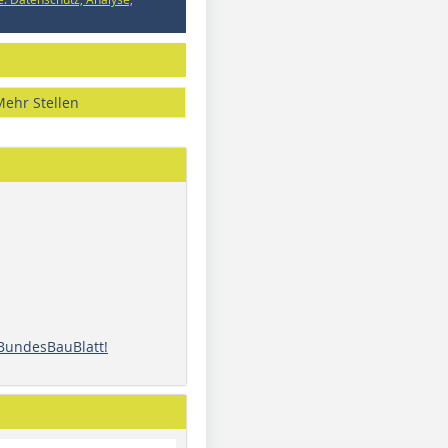
Mehr Stellen
 BundesBauBlatt!