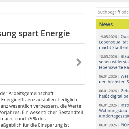
News
sung spart Energie
Quar
19.05.2026 |
Lebensqualität 
macht Stadtent
Bla
18.05.2026 |
sehen widerst
lebenswerte R
Wes
06.01.2026 |
den höchsten 
Geb
06.01.2026 |
t der Arbeitsgemeinschaft
heißt digital b
Energieeffizienz ausfallen. Lediglich
Ins
lanz wesentlich verbessern, die Werte
06.01.2026 |
Wohnungsbau r
orjahres. Ein wesentlicher Bestandteil
Kindertagesstä
e macht rund 75 % des
ßgeblich für die Einsparung ist
PIO
06.01.2026 |