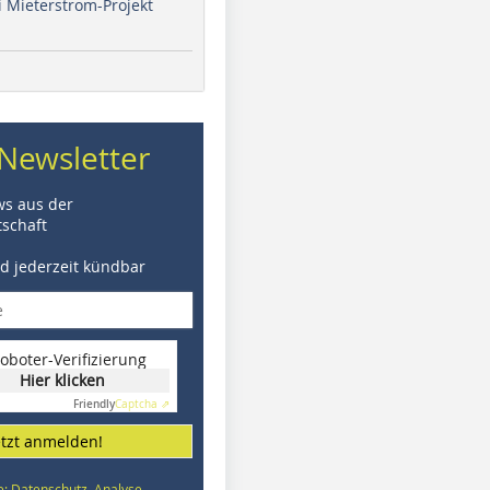
i Mieterstrom-Projekt
Newsletter
ws aus der
schaft
nd jederzeit kündbar
oboter-Verifizierung
Hier klicken
Friendly
Captcha ⇗
etzt anmelden!
e: Datenschutz, Analyse,