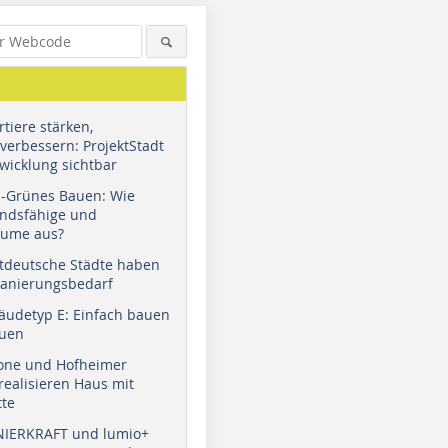
tiere stärken,
verbessern: ProjektStadt
wicklung sichtbar
u-Grünes Bauen: Wie
andsfähige und
äume aus?
tdeutsche Städte haben
Sanierungsbedarf
äudetyp E: Einfach bauen
auen
tone und Hofheimer
ealisieren Haus mit
tte
NIERKRAFT und lumio+