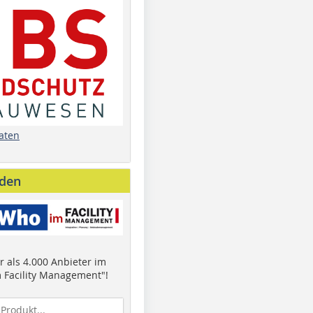
aten
nden
 als 4.000 Anbieter im
 Facility Management"!