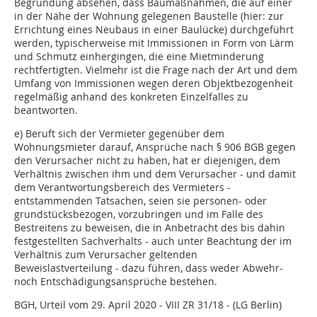
Begründung absehen, dass Baumaßnahmen, die auf einer
in der Nähe der Wohnung gelegenen Baustelle (hier: zur
Errichtung eines Neubaus in einer Baulücke) durchgeführt
werden, typischerweise mit Immissionen in Form von Lärm
und Schmutz einhergingen, die eine Mietminderung
rechtfertigten. Vielmehr ist die Frage nach der Art und dem
Umfang von Immissionen wegen deren Objektbezogenheit
regelmäßig anhand des konkreten Einzelfalles zu
beantworten.
e) Beruft sich der Vermieter gegenüber dem
Wohnungsmieter darauf, Ansprüche nach § 906 BGB gegen
den Verursacher nicht zu haben, hat er diejenigen, dem
Verhältnis zwischen ihm und dem Verursacher - und damit
dem Verantwortungsbereich des Vermieters -
entstammenden Tatsachen, seien sie personen- oder
grundstücksbezogen, vorzubringen und im Falle des
Bestreitens zu beweisen, die in Anbetracht des bis dahin
festgestellten Sachverhalts - auch unter Beachtung der im
Verhältnis zum Verursacher geltenden
Beweislastverteilung - dazu führen, dass weder Abwehr-
noch Entschädigungsansprüche bestehen.
BGH, Urteil vom 29. April 2020 - VIII ZR 31/18 - (LG Berlin)