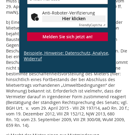
muss (Bestätigung und Fortführung des Senatsurteils vom
29. April 2015 - VIII ZR 197/14, BGHZ 205, 177 Rn. 35, 39 ff.
mwN).
Anti-Roboter-Verifizierung
Hier klicken
b) Eine anderslautende Beschaffenheitsvereinbarung der
Friendly
Captcha ⇗
Mietvertragsparteien kann nicht mit der Argumentation
bejaht werden, die Freiheit der Wohnung von
Melden Sie sich jetzt an!
Baustellenlärm werde regelmäßig stillschweigend zum
Gegenstand einer entsprechenden
Beschaffenheitsvereinbarung der Mietvertragsparteien. Die
Beispiele, Hinweise: Datenschutz, Analyse,
bei einer Mietsache für eine konkludent getroffene
Widerruf
Beschaffenheitsvereinbarung erforderliche Einigung kommt
nicht schon dadurch zustande, dass dem Vermieter eine
bestimmte Beschaffenheitsvorstellung des Mieters (hier:
hinsichtlich eines Fortbestands der bei Abschluss des
Mietvertrags vorhandenen „Umweltbedingungen“ der
Wohnung) bekannt ist. Erforderlich ist vielmehr, dass der
Vermieter darauf in irgendeiner Form zustimmend reagiert
(Bestätigung der ständigen Rechtsprechung des Senats; vgl.
BGH Urt. v. vom 29. April 2015 - VIII ZR 197/14, aaO Rn. 20 f.;
vom 19. Dezember 2012, VIII ZR 152/12, NJW 2013, 680
Rn. 10; vom 23. September 2009, VIII ZR 300/08, WuM 2009,
659 Rn. 14).