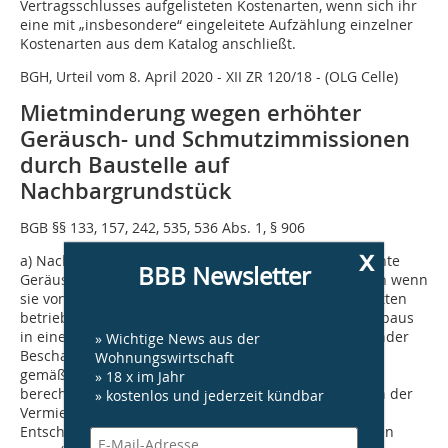
Vertragsschlusses aufgelisteten Kostenarten, wenn sich ihr
eine mit „insbesondere“ eingeleitete Aufzählung einzelner
Kostenarten aus dem Katalog anschließt.
BGH, Urteil vom 8. April 2020 - XII ZR 120/18 - (OLG Celle)
Mietminderung wegen erhöhter
Geräusch- und Schmutzimmissionen
durch Baustelle auf
Nachbargrundstück
BGB §§ 133, 157, 242, 535, 536 Abs. 1, § 906
x
a) Nach Abschluss des Mietvertrags eintretende erhöhte
BBB Newsletter
Geräusch- und Schmutzimmissionen begründen, auch wenn
sie von einer auf einem Nachbargrundstück eines Dritten
betriebenen Baustelle (hier: zur Errichtung eines Neubaus
in einer Baulücke) herrühren, bei Fehlen anderslautender
» Wichtige News aus der
Beschaffenheitsvereinbarungen grundsätzlich keinen
Wohnungswirtschaft
gemäß § 536 Abs. 1 Satz 1 BGB zur Mietminderung
» 18 x im Jahr
berechtigenden Mangel der Mietwohnung, wenn auch der
» kostenlos und jederzeit kündbar
Vermieter die Immissionen ohne eigene Abwehr- oder
Entschädigungsmöglichkeit nach § 906 BGB hinnehmen