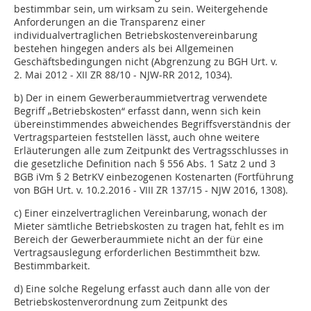
bestimmbar sein, um wirksam zu sein. Weitergehende
Anforderungen an die Transparenz einer
individualvertraglichen Betriebskostenvereinbarung
bestehen hingegen anders als bei Allgemeinen
Geschäftsbedingungen nicht (Abgrenzung zu BGH Urt. v.
2. Mai 2012 - XII ZR 88/10 - NJW-RR 2012, 1034).
b) Der in einem Gewerberaummietvertrag verwendete
Begriff „Betriebskosten“ erfasst dann, wenn sich kein
übereinstimmendes abweichendes Begriffsverständnis der
Vertragsparteien feststellen lässt, auch ohne weitere
Erläuterungen alle zum Zeitpunkt des Vertragsschlusses in
die gesetzliche Definition nach § 556 Abs. 1 Satz 2 und 3
BGB iVm § 2 BetrKV einbezogenen Kostenarten (Fortführung
von BGH Urt. v. 10.2.2016 - VIII ZR 137/15 - NJW 2016, 1308).
c) Einer einzelvertraglichen Vereinbarung, wonach der
Mieter sämtliche Betriebskosten zu tragen hat, fehlt es im
Bereich der Gewerberaummiete nicht an der für eine
Vertragsauslegung erforderlichen Bestimmtheit bzw.
Bestimmbarkeit.
d) Eine solche Regelung erfasst auch dann alle von der
Betriebskostenverordnung zum Zeitpunkt des