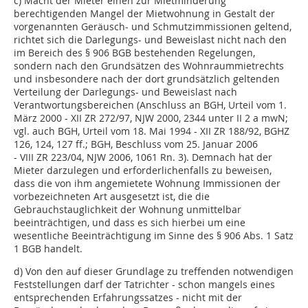
c) Macht der Mieter einen zur Mietminderung
berechtigenden Mangel der Mietwohnung in Gestalt der
vorgenannten Geräusch- und Schmutzimmissionen geltend,
richtet sich die Darlegungs- und Beweislast nicht nach den
im Bereich des § 906 BGB bestehenden Regelungen,
sondern nach den Grundsätzen des Wohnraummietrechts
und insbesondere nach der dort grundsätzlich geltenden
Verteilung der Darlegungs- und Beweislast nach
Verantwortungsbereichen (Anschluss an BGH, Urteil vom 1.
März 2000 - XII ZR 272/97, NJW 2000, 2344 unter II 2 a mwN;
vgl. auch BGH, Urteil vom 18. Mai 1994 - XII ZR 188/92, BGHZ
126, 124, 127 ff.; BGH, Beschluss vom 25. Januar 2006
- VIII ZR 223/04, NJW 2006, 1061 Rn. 3). Demnach hat der
Mieter darzulegen und erforderlichenfalls zu beweisen,
dass die von ihm angemietete Wohnung Immissionen der
vorbezeichneten Art ausgesetzt ist, die die
Gebrauchstauglichkeit der Wohnung unmittelbar
beeinträchtigen, und dass es sich hierbei um eine
wesentliche Beeinträchtigung im Sinne des § 906 Abs. 1 Satz
1 BGB handelt.
d) Von den auf dieser Grundlage zu treffenden notwendigen
Feststellungen darf der Tatrichter - schon mangels eines
entsprechenden Erfahrungssatzes - nicht mit der