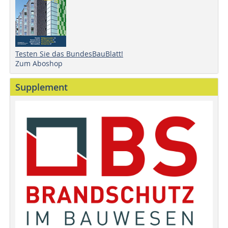
Testen Sie das BundesBauBlatt!
Zum Aboshop
Supplement