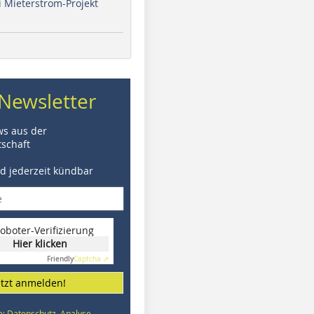
i Mieterstrom-Projekt
Newsletter
ws aus der
schaft
nd jederzeit kündbar
oboter-Verifizierung
Hier klicken
Friendly
Captcha ⇗
etzt anmelden!
e: Datenschutz, Analyse,