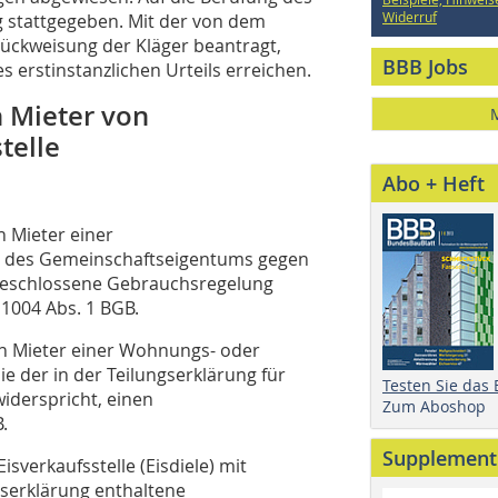
Widerruf
 stattgegeben. Mit der von dem
rückweisung der Kläger beantragt,
BBB Jobs
 erstinstanzlichen Urteils erreichen.
 Mieter von
telle
Abo + Heft
 Mieter einer
g des Gemeinschaftseigentums gegen
beschlossene Gebrauchsregelung
1004 Abs. 1 BGB.
 Mieter einer Wohnungs- oder
ie der in der Teilungserklärung für
Testen Sie das
iderspricht, einen
Zum Aboshop
.
Supplement
isverkaufsstelle (Eisdiele) mit
gserklärung enthaltene