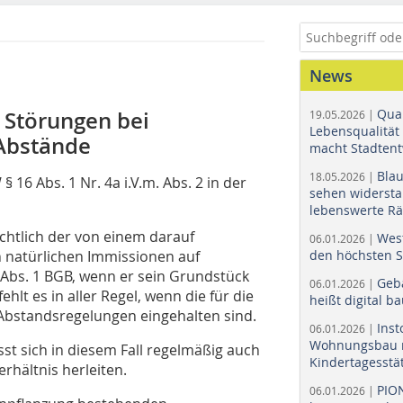
News
Quar
Störungen bei
19.05.2026 |
Lebensqualität 
 Abstände
macht Stadtent
Bla
18.05.2026 |
§ 16 Abs. 1 Nr. 4a i.V.m. Abs. 2 in der
sehen widerst
lebenswerte R
ichtlich der von einem darauf
Wes
06.01.2026 |
n natürlichen Immissionen auf
den höchsten 
 Abs. 1 BGB, wenn er sein Grundstück
Geb
06.01.2026 |
lt es in aller Regel, wenn die für die
heißt digital b
Abstandsregelungen eingehalten sind.
Ins
06.01.2026 |
Wohnungsbau r
st sich in diesem Fall regelmäßig auch
Kindertagesstä
hältnis herleiten.
PIO
06.01.2026 |