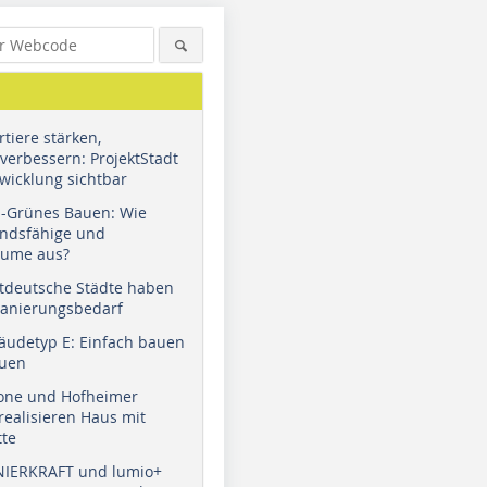
tiere stärken,
verbessern: ProjektStadt
wicklung sichtbar
u-Grünes Bauen: Wie
andsfähige und
äume aus?
tdeutsche Städte haben
Sanierungsbedarf
äudetyp E: Einfach bauen
auen
tone und Hofheimer
ealisieren Haus mit
tte
NIERKRAFT und lumio+