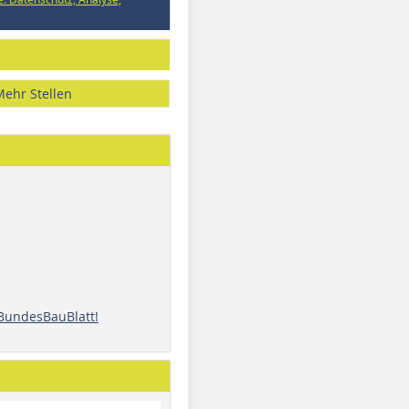
Mehr Stellen
 BundesBauBlatt!