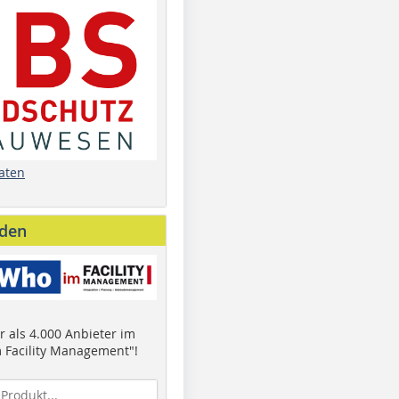
aten
nden
 als 4.000 Anbieter im
 Facility Management"!