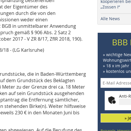
 Anpflanzung bestehenden
kooperieren be
at der Eigentümer des
„Zossen I“
gungen durch die von den
Alle News
issionen weder einen
 2 BGB in unmittelbarer Anwendung
pruch gemäß § 906 Abs. 2 Satz 2
ber 2017 - V ZR 8/17, ZfIR 2018, 190).
BBB 
/18 - (LG Karlsruhe)
» wichtige Ne
Wohnungswirt
» 18 x im Jahr
» kostenlos u
Grundstücke, die in Baden-Württemberg
Auf dem Grundstück des Beklagten
 Meter zu der Grenze drei ca. 18 Meter
rken auf sein Grundstück ausgehenden
Anti-R
ptantrag die Entfernung sämtlicher,
 stehenden Birke(n). Weiter hilfsweise
eweils 230 € in den Monaten Juni bis
» J
ägen abgewiesen. Auf die Berufung des
Beispiele, Hinweis