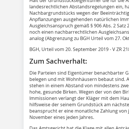
Hält der Grundstückseigentümer die für die
landesrechtlichen Abstandsregelungen ein, h
Nachbargrundstücks wegen der Beeinträchti
Anpflanzungen ausgehenden natürlichen Imm
Ausgleichsanspruch gemäß § 906 Abs. 2 Satz
noch einen nachbarrechtlichen Ausgleichsans
analog (Abgrenzung zu BGH Urteil vom 27. Okto
BGH, Urteil vom 20. September 2019 - V ZR 218
Zum Sachverhalt:
Die Parteien sind Eigentümer benachbarter 
belegen und mit Wohnhäusern bebaut sind. 
stehen in einem Abstand von mindestens zwei
hohe, gesunde Birken. Wegen der von den Bi
Immissionen verlangt der Kläger mit dem Hau
hilfsweise der seinem Grundstück am nächsten
beansprucht er eine monatliche Zahlung von j
November eines jeden Jahres.
Das Amtsgericht hat die Klage mit allen Antr