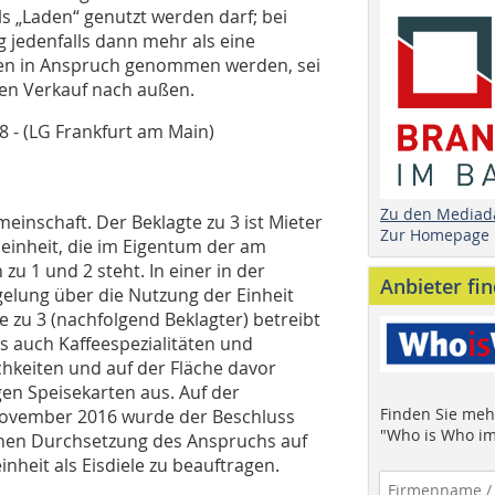
s „Laden“ genutzt werden darf; bei
g jedenfalls dann mehr als eine
hen in Anspruch genommen werden, sei
en Verkauf nach außen.
8 - (LG Frankfurt am Main)
Zu den Mediad
inschaft. Der Beklagte zu 3 ist Mieter
Zur Homepage
einheit, die im Eigentum der am
zu 1 und 2 steht. In einer in der
Anbieter fi
gelung über die Nutzung der Einheit
e zu 3 (nachfolgend Beklagter) betreibt
Eis auch Kaffeespezialitäten und
chkeiten und auf der Fläche davor
gen Speisekarten aus. Auf der
Finden Sie mehr
vember 2016 wurde der Beschluss
"Who is Who im
ichen Durchsetzung des Anspruchs auf
heit als Eisdiele zu beauftragen.