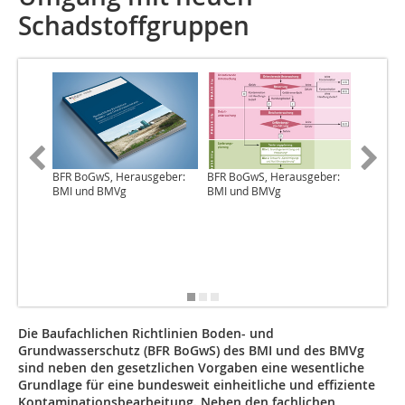
Schadstoffgruppen
BFR BoGwS, Herausgeber:
BFR BoGwS, Herausgeber:
Foto: H
BMI und BMVg
BMI und BMVg
Die Baufachlichen Richtlinien Boden- und
Grundwasserschutz (BFR BoGwS) des BMI und des BMVg
sind neben den gesetzlichen Vorgaben eine wesentliche
Grundlage für eine bundesweit einheitliche und effiziente
Kontaminationsbearbeitung. Neben den fachlichen