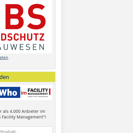
aten
nden
 als 4.000 Anbieter im
 Facility Management"!