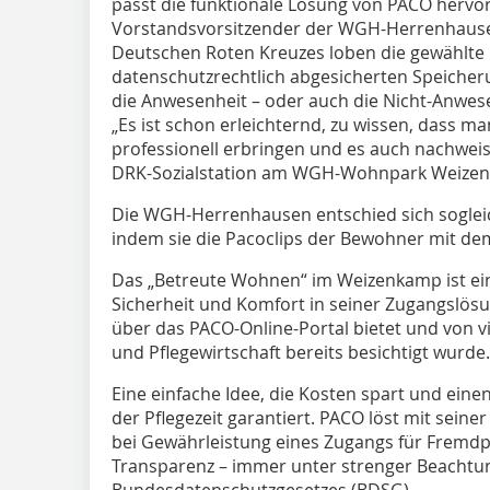
passt die funktionale Lösung von PACO hervo
Vorstandsvorsitzender der WGH-Herrenhausen
Deutschen Roten Kreuzes loben die gewählte 
datenschutzrechtlich abgesicherten Speicher
die Anwesenheit – oder auch die Nicht-Anwese
„Es ist schon erleichternd, zu wissen, dass m
professionell erbringen und es auch nachweise
DRK-Sozialstation am WGH-Wohnpark Weize
Die WGH-Herrenhausen entschied sich sogleich
indem sie die Pacoclips der Bewohner mit d
Das „Betreute Wohnen“ im Weizenkamp ist ein
Sicherheit und Komfort in seiner Zugangsl
über das PACO-Online-Portal bietet und von 
und Pflegewirtschaft bereits besichtigt wurde.
Eine einfache Idee, die Kosten spart und ein
der Pflegezeit garantiert. PACO löst mit sein
bei Gewährleistung eines Zugangs für Fremdp
Transparenz – immer unter strenger Beachtu
Bundesdatenschutzgesetzes (BDSG).