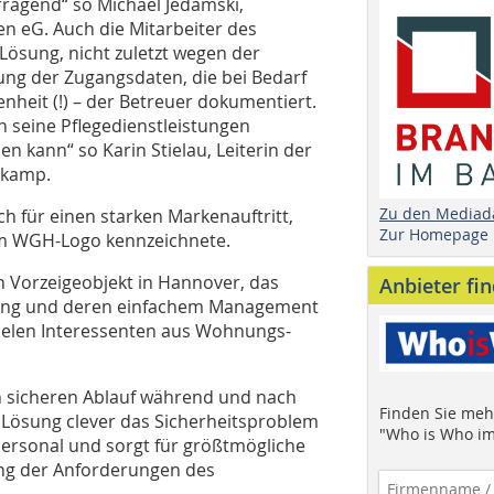
rragend“ so Michael Jedamski,
 eG. Auch die Mitarbeiter des
Lösung, nicht zuletzt wegen der
ung der Zugangsdaten, die bei Bedarf
nheit (!) – der Betreuer dokumentiert.
an seine Pflegedienstleistungen
n kann“ so Karin Stielau, Leiterin der
nkamp.
Zu den Mediad
 für einen starken Markenauftritt,
Zur Homepage
em WGH-Logo kennzeichnete.
 Vorzeigeobjekt in Hannover, das
Anbieter fi
ösung und deren einfachem Management
vielen Interessenten aus Wohnungs-
en sicheren Ablauf während und nach
Finden Sie mehr
er Lösung clever das Sicherheitsproblem
"Who is Who im
ersonal und sorgt für größtmögliche
ng der Anforderungen des