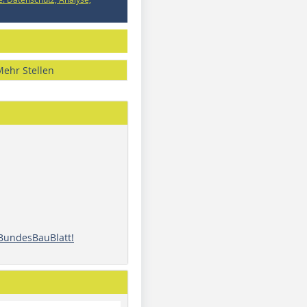
Mehr Stellen
 BundesBauBlatt!