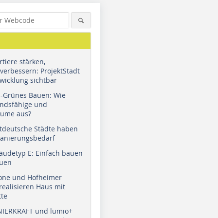
tiere stärken,
verbessern: ProjektStadt
wicklung sichtbar
u-Grünes Bauen: Wie
andsfähige und
äume aus?
tdeutsche Städte haben
Sanierungsbedarf
äudetyp E: Einfach bauen
auen
tone und Hofheimer
ealisieren Haus mit
tte
NIERKRAFT und lumio+