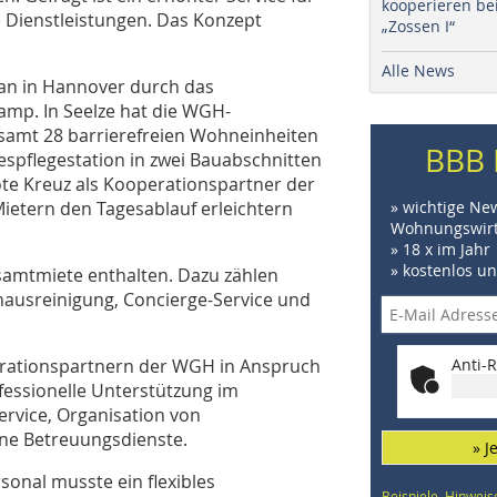
kooperieren be
e Dienstleistungen. Das Konzept
„Zossen I“
Alle News
an in Hannover durch das
p. In Seelze hat die WGH-
amt 28 barrierefreien Wohneinheiten
BBB 
spflegestation in zwei Bauabschnitten
ote Kreuz als Kooperationspartner der
Mietern den Tagesablauf erleichtern
» wichtige Ne
Wohnungswirt
» 18 x im Jahr
» kostenlos u
esamtmiete enthalten. Dazu zählen
ausreinigung, Concierge-Service und
erationspartnern der WGH in Anspruch
Anti-R
fessionelle Unterstützung im
ervice, Organisation von
eine Betreuungsdienste.
» J
sonal musste ein flexibles
Beispiele, Hinweis