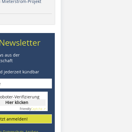
i Mieterstrom-Projekt
Newsletter
ws aus der
schaft
nd jederzeit kündbar
oboter-Verifizierung
Hier klicken
Friendly
Captcha ⇗
etzt anmelden!
e: Datenschutz, Analyse,