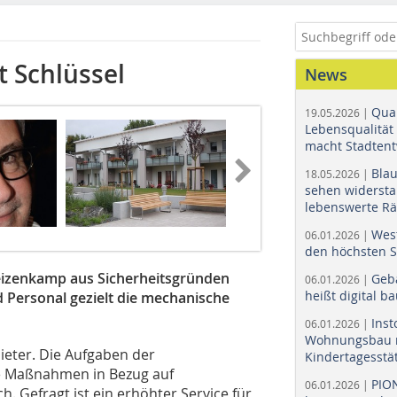
tt Schlüssel
News
Quar
19.05.2026 |
Lebensqualität 
macht Stadtent
Bla
18.05.2026 |
sehen widerst
lebenswerte R
Wes
06.01.2026 |
den höchsten 
izenkamp aus Sicherheitsgründen
Geb
06.01.2026 |
heißt digital b
 Personal gezielt die mechanische
Ins
06.01.2026 |
Wohnungsbau r
Mieter. Die Aufgaben der
Kindertagesstä
 Maßnahmen in Bezug auf
PIO
06.01.2026 |
ch. Gefragt ist ein erhöhter Service für