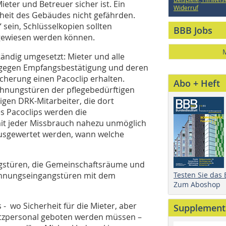
eter und Betreuer sicher ist. Ein
Widerruf
rheit des Gebäudes nicht gefährden.
“ sein, Schlüsselkopien sollten
BBB Jobs
gewiesen werden können.
ändig umgesetzt: Mieter und alle
h gegen Empfangsbestätigung und deren
cherung einen Pacoclip erhalten.
Abo + Heft
ohnungstüren der pflegebedürftigen
nigen DRK-Mitarbeiter, die dort
es Pacoclips werden die
it jeder Missbrauch nahezu unmöglich
ausgewertet werden, wann welche
ngstüren, die Gemeinschaftsräume und
ohnungseingangstüren mit dem
Testen Sie das
Zum Aboshop
 wo Sicherheit für die Mieter, aber
Supplement
utzpersonal geboten werden müssen –