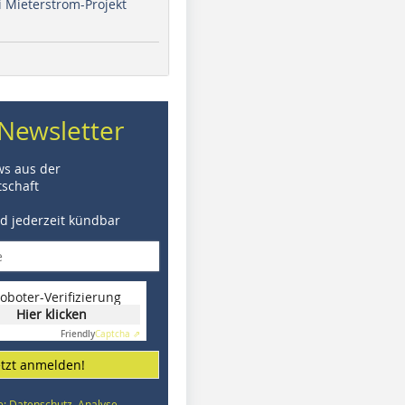
i Mieterstrom-Projekt
Newsletter
ws aus der
schaft
nd jederzeit kündbar
oboter-Verifizierung
Hier klicken
Friendly
Captcha ⇗
etzt anmelden!
e: Datenschutz, Analyse,