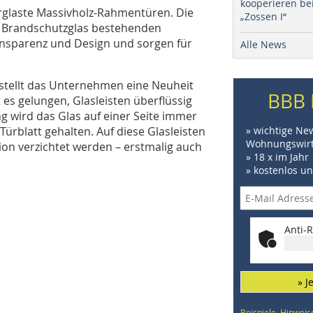
kooperieren be
erglaste Massivholz-Rahmentüren. Die
„Zossen I“
e Brandschutzglas bestehenden
ransparenz und Design und sorgen für
Alle News
stellt das Unternehmen eine Neuheit
BBB 
t es gelungen, Glasleisten überflüssig
g wird das Glas auf einer Seite immer
Türblatt gehalten. Auf diese Glasleisten
» wichtige Ne
Wohnungswirt
on verzichtet werden – erstmalig auch
» 18 x im Jahr
» kostenlos u
Anti-R
» J
Beispiele, Hinweis