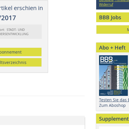
Widerruf
tikel erschien in
/2017
BBB Jobs
ort: STADT- UND
IERSENTWICKLUNG
Abo + Heft
bonnement
ltsverzeichnis
Testen Sie das
Zum Aboshop
Supplement