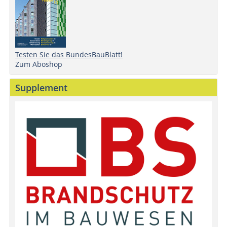
Testen Sie das BundesBauBlatt!
Zum Aboshop
Supplement