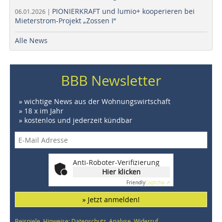
PIONIERKRAFT und lumio+ kooperieren bei
06.01.2026 |
Mieterstrom-Projekt „Zossen I“
Alle News
BBB Newsletter
» wichtige News aus der Wohnungswirtschaft
» 18 x im Jahr
» kostenlos und jederzeit kündbar
Anti-Roboter-Verifizierung
Hier klicken
Friendly
Captcha ⇗
» Jetzt anmelden!
Beispiele, Hinweise: Datenschutz, Analyse, Widerruf