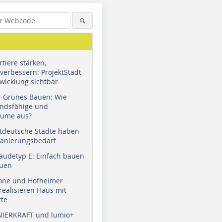
tiere stärken,
verbessern: ProjektStadt
wicklung sichtbar
u-Grünes Bauen: Wie
andsfähige und
äume aus?
tdeutsche Städte haben
Sanierungsbedarf
äudetyp E: Einfach bauen
auen
tone und Hofheimer
ealisieren Haus mit
tte
NIERKRAFT und lumio+