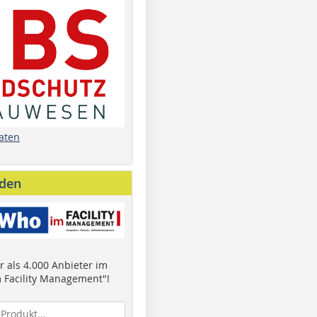
aten
nden
 als 4.000 Anbieter im
 Facility Management"!