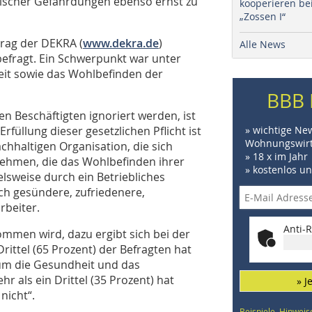
hischer Gefährdungen ebenso ernst zu
kooperieren be
„Zossen I“
trag der DEKRA (
www.dekra.de
)
Alle News
befragt. Ein Schwerpunkt war unter
eit sowie das Wohlbefinden der
BBB 
 Beschäftigten ignoriert werden, ist
Erfüllung dieser gesetzlichen Pflicht ist
» wichtige Ne
Wohnungswirt
chhaltigen Organisation, die sich
» 18 x im Jahr
nehmen, die das Wohlbefinden ihrer
» kostenlos u
ielsweise durch ein Betriebliches
h gesündere, zufriedenere,
rbeiter.
Anti-R
men wird, dazu ergibt sich bei der
rittel (65 Prozent) der Befragten hat
v um die Gesundheit und das
 als ein Drittel (35 Prozent) hat
» J
nicht“.
Beispiele, Hinweis