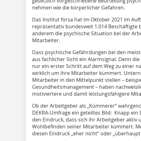
gesetzlich vorgeschriebene Beurteilung psyc
nehmen wie die körperlicher Gefahren.
Das Institut forsa hat im Oktober 2021 im Auf
repräsentativ bundesweit 1.014 Beschäftigte 
anderem die psychische Situation bei der Arb
Mitarbeiter.
Dass psychische Gefährdungen bei den meisten
aus fachlicher Sicht ein Alarmsignal. Denn die 
nur ein erster Schritt auf dem Weg zu einer na
wirklich um ihre Mitarbeiter kümmert. Unter
Mitarbeiter in den Mittelpunkt stellen – beisp
Gesundheitsmanagement – haben nachweislic
motiviertere und damit leistungsfähigere Mita
Ob der Arbeitgeber als „Kümmerer“ wahrgenom
DEKRA-Umfrage ein geteiltes Bild: Knapp ein D
den Eindruck, dass sich ihr Arbeitgeber akti
Wohlbefinden seiner Mitarbeiter kümmert. Mehr
diesen Eindruck „eher nicht“ oder „überhaupt 