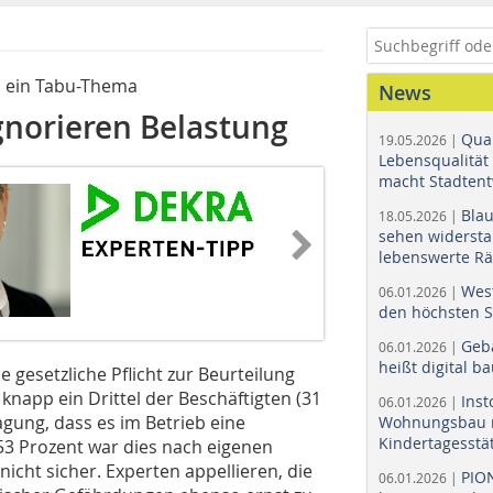
h ein Tabu-Thema
News
ignorieren Belastung
Quar
19.05.2026 |
Lebensqualität 
macht Stadtent
Bla
18.05.2026 |
sehen widerst
lebenswerte R
Wes
06.01.2026 |
den höchsten 
Geb
06.01.2026 |
heißt digital b
 gesetzliche Pflicht zur Beurteilung
knapp ein Drittel der Beschäftigten (31
Ins
06.01.2026 |
agung, dass es im Betrieb eine
Wohnungsbau r
Kindertagesstä
53 Prozent war dies nach eigenen
nicht sicher. Experten appellieren, die
PIO
06.01.2026 |