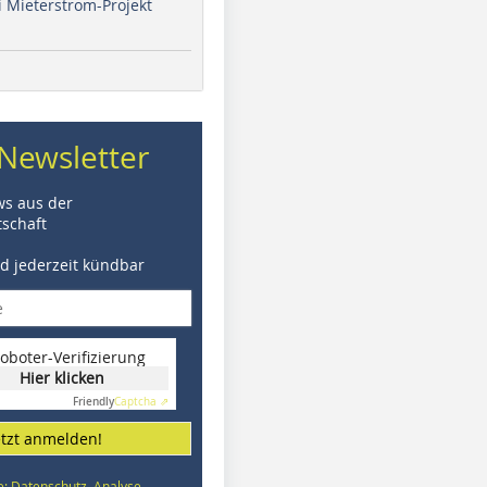
i Mieterstrom-Projekt
Newsletter
ws aus der
schaft
nd jederzeit kündbar
oboter-Verifizierung
Hier klicken
Friendly
Captcha ⇗
etzt anmelden!
e: Datenschutz, Analyse,