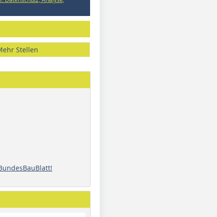
Mehr Stellen
 BundesBauBlatt!