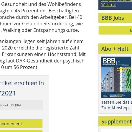
er Gesundheit und des Wohlbefindens
Widerruf
fragten: 45 Prozent der Beschäftigten
räche durch den Arbeitgeber. Bei 40
BBB Jobs
ahmen zur Gesundheitsförderung, wie
e, Walking oder Entspannungskurse.
ankungen liegen seit Jahren auf einem
020 erreichte die registrierte Zahl
Abo + Heft
e Erkrankungen einen Höchststand: Mit
tieg laut DAK-Gesundheit der psychisch
10 um 56 Prozent.
tikel erschien in
/2021
Testen Sie das
essort: DEKRA
Zum Aboshop
Supplement
bonnement