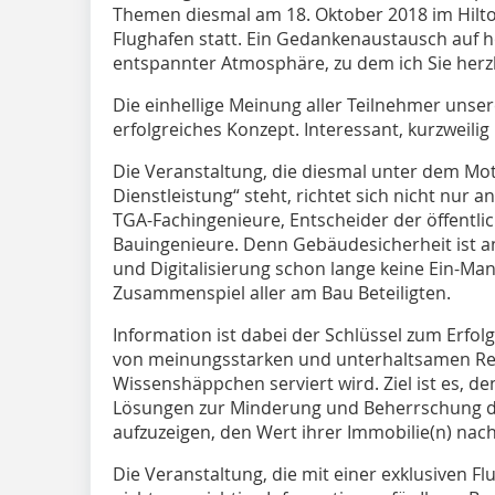
Themen diesmal am 18. Oktober 2018 im Hilt
Flughafen statt. Ein Gedankenaustausch auf h
entspannter Atmosphäre, zu dem ich Sie herzl
Die einhellige Meinung aller Teilnehmer unsere
erfolgreiches Konzept. Interessant, kurzweili
Die Veranstaltung, die diesmal unter dem Mott
Dienstleistung“ steht, richtet sich nicht nur 
TGA-Fachingenieure, Entscheider der öffentli
Bauingenieure. Denn Gebäudesicherheit ist a
und Digitalisierung schon lange keine Ein-M
Zusammenspiel aller am Bau Beteiligten.
Information ist dabei der Schlüssel zum Erfo
von meinungsstarken und unterhaltsamen Refe
Wissenshäppchen serviert wird. Ziel ist es, 
Lösungen zur Minderung und Beherrschung de
aufzuzeigen, den Wert ihrer Immobilie(n) nach
Die Veranstaltung, die mit einer exklu­siven F