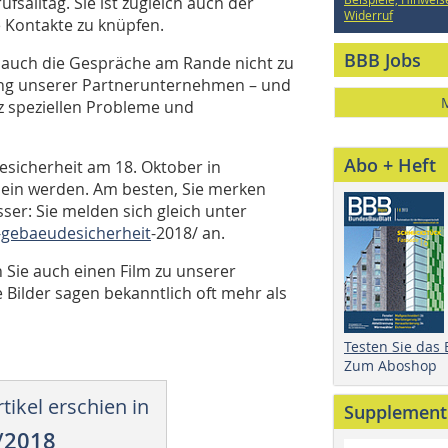
fsalltag. Sie ist zugleich auch der
Widerruf
 Kontakte zu knüpfen.
BBB Jobs
uch die Gespräche am Rande nicht zu
lung unserer Partnerunternehmen – und
z speziellen Probleme und
Abo + Heft
sicherheit am 18. Oktober in
 sein werden. Am besten, Sie merken
ser: Sie melden sich gleich unter
-gebaeudesicherheit
-
2018/
an.
en Sie auch einen Film zu unserer
ilder ­sagen bekanntlich oft mehr als
Testen Sie das
Zum Aboshop
tikel erschien in
Supplement
/2018