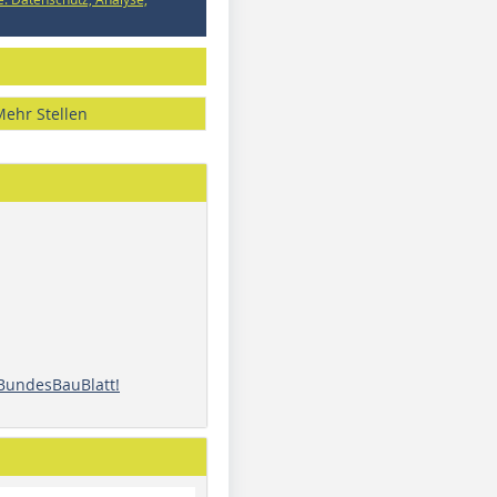
Mehr Stellen
 BundesBauBlatt!