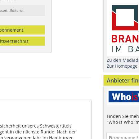
ssort: Editorial
bonnement
ltsverzeichnis
Zu den Mediad
Zur Homepage
Anbieter fi
Finden Sie mehr
"Who is Who im
cherheit unseres Schwestertitels
ht in die nächste Runde: Nach der
 im vergangenen Jahr im Hamburger