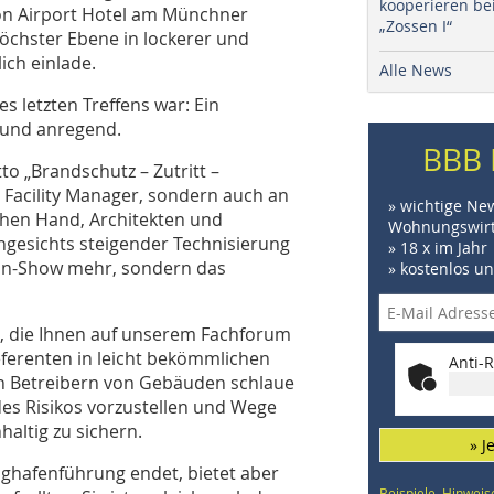
kooperieren be
on Airport Hotel am Münchner
„Zossen I“
öchster Ebene in lockerer und
ich einlade.
Alle News
s letzten Treffens war: Ein
g und anregend.
BBB 
o „Brandschutz – Zutritt –
an Facility Manager, sondern auch an
» wichtige Ne
chen Hand, Architekten und
Wohnungswirt
ngesichts steigender Technisierung
» 18 x im Jahr
ann-Show mehr, sondern das
» kostenlos u
lg, die Ihnen auf unserem Fachforum
renten in leicht be­kömm­lichen
Anti-R
den Betreibern von Gebäuden schlaue
s Risikos vorzustellen und Wege
haltig zu sichern.
» J
lughafenführung endet, bietet aber
Beispiele, Hinweis