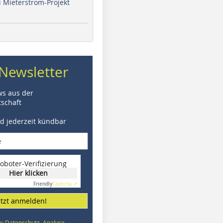
i Mieterstrom-Projekt
Newsletter
ws aus der
schaft
nd jederzeit kündbar
oboter-Verifizierung
Hier klicken
Friendly
Captcha ⇗
etzt anmelden!
e: Datenschutz, Analyse,