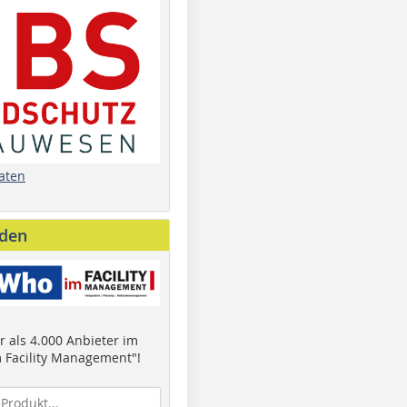
aten
nden
 als 4.000 Anbieter im
 Facility Management"!