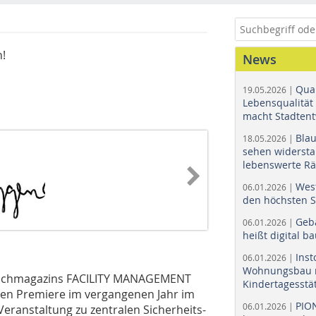
!
News
Quar
19.05.2026 |
Lebensqualität 
macht Stadtent
Bla
18.05.2026 |
sehen widerst
lebenswerte R
Wes
06.01.2026 |
den höchsten 
Geb
06.01.2026 |
heißt digital b
Ins
06.01.2026 |
Wohnungsbau r
Fachmagazins FACILITY MANAGEMENT
Kindertagesstä
chen Premiere im vergangenen Jahr im
PIO
06.01.2026 |
eranstaltung zu zen­tralen Sicherheits-