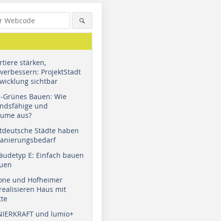
tiere stärken,
verbessern: ProjektStadt
wicklung sichtbar
u-Grünes Bauen: Wie
andsfähige und
äume aus?
tdeutsche Städte haben
Sanierungsbedarf
äudetyp E: Einfach bauen
auen
tone und Hofheimer
ealisieren Haus mit
tte
NIERKRAFT und lumio+