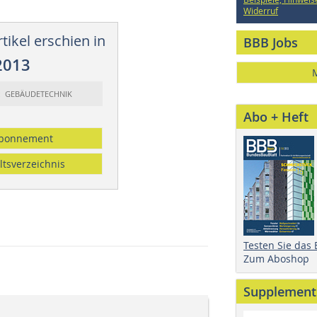
Widerruf
tikel erschien in
BBB Jobs
2013
t: GEBÄUDETECHNIK
Abo + Heft
bonnement
ltsverzeichnis
Testen Sie das
Zum Aboshop
Supplement