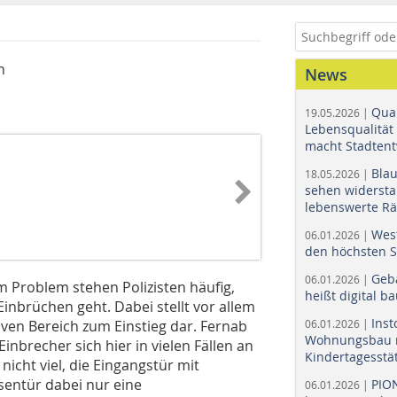
n
News
Quar
19.05.2026 |
Lebensqualität 
macht Stadtent
Bla
18.05.2026 |
sehen widerst
lebenswerte R
Wes
06.01.2026 |
den höchsten 
Geb
06.01.2026 |
m Problem stehen Polizisten häufig,
heißt digital b
nbrüchen geht. Dabei stellt vor allem
Ins
iven Bereich zum Einstieg dar. Fernab
06.01.2026 |
Wohnungsbau r
nbrecher sich hier in vielen Fällen an
Kindertagesstä
 nicht viel, die Eingangstür mit
sentür dabei nur eine
PIO
06.01.2026 |