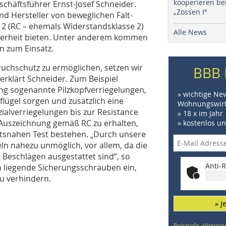
kooperieren be
schäftsführer Ernst-Josef Schneider.
„Zossen I“
d Hersteller von beweglichen Falt-
 2 (RC – ehemals Widerstandsklasse 2)
Alle News
herheit bieten. Unter anderem kommen
n zum Einsatz.
uchschutz zu ermöglichen, setzen wir
BBB 
erklärt Schneider. Zum Beispiel
ng sogenannte Pilzkopfverriegelungen,
» wichtige Ne
lügel sorgen und zusätzlich eine
Wohnungswirt
zialverriegelungen bis zur Resistance
» 18 x im Jahr
 Auszeichnung gemäß RC zu erhalten,
» kostenlos u
tsnahen Test bestehen. „Durch unsere
ln nahezu unmöglich, vor allem, da die
Beschlägen ausgestattet sind“, so
Anti-R
n liegende Sicherungsschrauben ein,
u verhindern.
» J
Beispiele, Hinweis