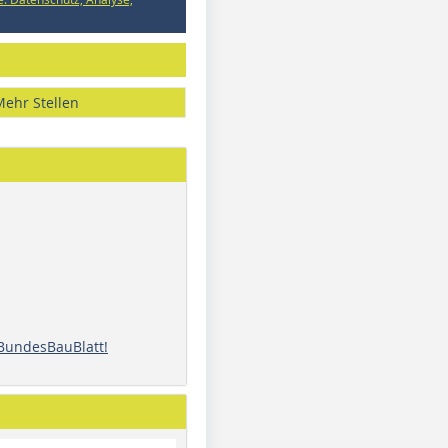
Mehr Stellen
 BundesBauBlatt!