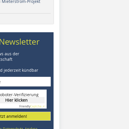
i Mieterstrom-Projekt
Newsletter
ws aus der
schaft
nd jederzeit kündbar
oboter-Verifizierung
Hier klicken
Friendly
Captcha ⇗
etzt anmelden!
e: Datenschutz, Analyse,