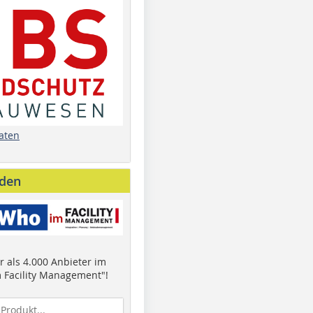
aten
nden
 als 4.000 Anbieter im
 Facility Management"!