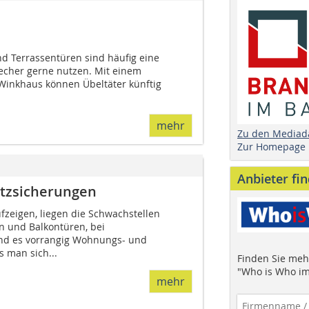
nd Terrassentüren sind häufig eine
recher gerne nutzen. Mit einem
 Winkhaus können Übeltäter künftig
mehr
Zu den Mediad
Zur Homepage
Anbieter fi
atzsicherungen
ufzeigen, liegen die Schwachstellen
 und ­Balkontüren, bei
nd es vorrangig Wohnungs- und
 man sich...
Finden Sie mehr
"Who is Who im
mehr