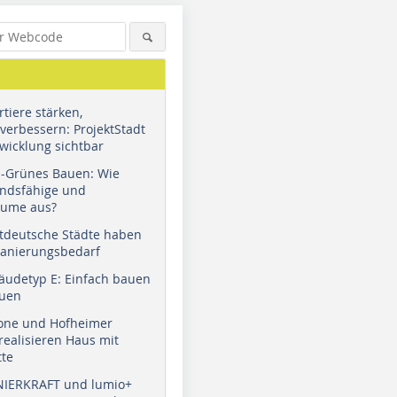
tiere stärken,
verbessern: ProjektStadt
wicklung sichtbar
u-Grünes Bauen: Wie
andsfähige und
äume aus?
tdeutsche Städte haben
Sanierungsbedarf
äudetyp E: Einfach bauen
auen
tone und Hofheimer
ealisieren Haus mit
tte
NIERKRAFT und lumio+