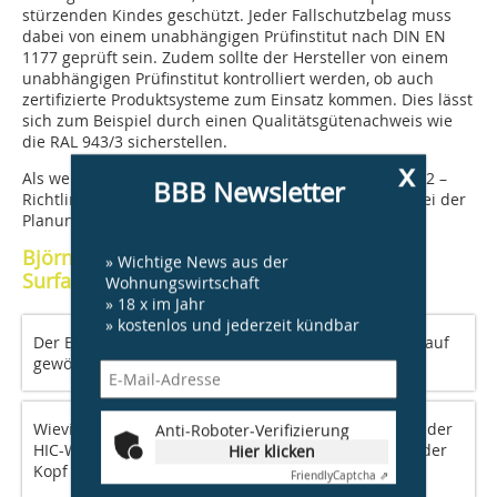
stürzenden Kindes geschützt. Jeder Fallschutzbelag muss
dabei von einem unabhängigen Prüfinstitut nach DIN EN
1177 geprüft sein. Zudem sollte der Hersteller von einem
unabhängigen Prüfinstitut kontrolliert werden, ob auch
zertifizierte Produktsysteme zum Einsatz kommen. Dies lässt
sich zum Beispiel durch einen Qualitätsgütenachweis wie
die RAL 943/3 sicherstellen.
x
Als weitere gesetzliche Vorgabe sollte die „GUV-SR 2002 –
BBB Newsletter
Richtlinien für Kindergärten – Bau und Ausrüstung“ bei der
Planung beachtet werden.
Björn Hammel, Product Manager Sports
» Wichtige News aus der
Surfaces bei Polytan, Burgheim
Wohnungswirtschaft
» 18 x im Jahr
» kostenlos und jederzeit kündbar
Der Belag kann nicht nur auf ebenen, sondern auch auf
gewölbten und schrägen Ebenen eingebaut werden.
Wieviel Sicherheit ein Fallschutzprodukt bietet, zeigt der
Anti-Roboter-Verifizierung
HIC-Wert.Je niedriger der HIC-Wert, desto besser ist der
Hier klicken
Kopf des stürzenden Kindes geschützt.
Friendly
Captcha ⇗