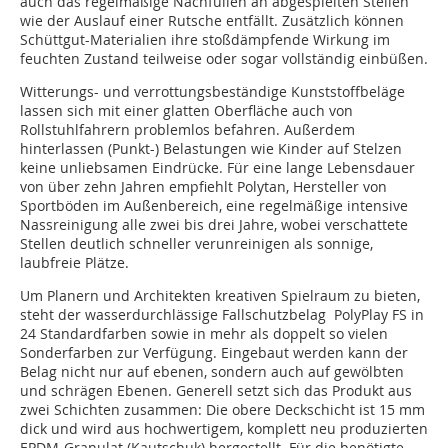
auch das regelmäßige Nachfüllen an abgespielten Stellen
wie der Auslauf einer Rutsche entfällt. Zusätzlich können
Schüttgut-Materialien ihre stoßdämpfende Wirkung im
feuchten Zustand teilweise oder sogar vollständig einbüßen.
Witterungs- und verrottungsbeständige Kunststoffbeläge
lassen sich mit einer glatten Oberfläche auch von
Rollstuhlfahrern problemlos befahren. Außerdem
hinterlassen (Punkt-) Belastungen wie Kinder auf Stelzen
keine unliebsamen Eindrücke. Für eine lange Lebensdauer
von über zehn Jahren empfiehlt Polytan, Hersteller von
Sportböden im Außenbereich, eine regelmäßige intensive
Nassreinigung alle zwei bis drei Jahre, wobei verschattete
Stellen deutlich schneller verunreinigen als sonnige,
laubfreie Plätze.
Um Planern und Architekten kreativen Spielraum zu bieten,
steht der wasserdurchlässige Fallschutzbelag PolyPlay FS in
24 Standardfarben sowie in mehr als doppelt so vielen
Sonderfarben zur Verfügung. Eingebaut werden kann der
Belag nicht nur auf ebenen, sondern auch auf gewölbten
und schrägen Ebenen. Generell setzt sich das Produkt aus
zwei Schichten zusammen: Die obere Deckschicht ist 15 mm
dick und wird aus hochwertigem, komplett neu produzierten
EPDM-Granulat (Kautschuk) hergestellt. Für die benötigte