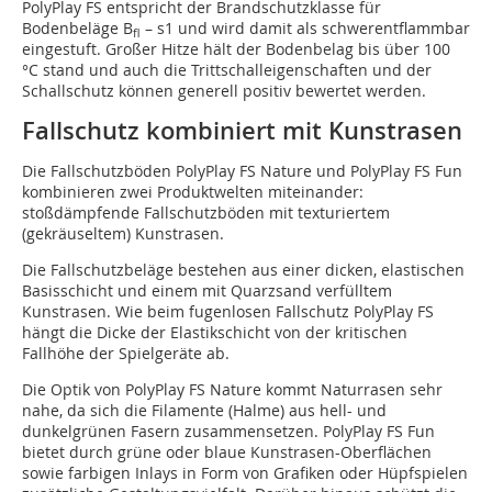
PolyPlay FS entspricht der Brandschutzklasse für
Bodenbeläge B
– s1 und wird damit als schwerentflammbar
fl
eingestuft. Großer Hitze hält der Bodenbelag bis über 100
°C stand und auch die Trittschalleigenschaften und der
Schallschutz können generell positiv bewertet werden.
Fallschutz kombiniert mit Kunstrasen
Die Fallschutzböden PolyPlay FS Nature und PolyPlay FS Fun
kombinieren zwei Produktwelten miteinander:
stoßdämpfende Fall­­schutzböden mit texturiertem
(gekräuseltem) Kunstrasen.
Die Fallschutzbeläge bestehen aus einer dicken, elastischen
Basisschicht und einem mit Quarzsand verfülltem
Kunstrasen. Wie beim fugenlosen Fallschutz PolyPlay FS
hängt die Dicke der Elastikschicht von der kritischen
Fallhöhe der Spielgeräte ab.
Die Optik von PolyPlay FS Nature kommt Naturrasen sehr
nahe, da sich die Filamente (Halme) aus hell- und
dunkelgrünen Fasern zusammensetzen. PolyPlay FS Fun
bietet durch grüne oder blaue Kunstrasen-Oberflächen
sowie farbigen Inlays in Form von Grafiken oder Hüpfspielen