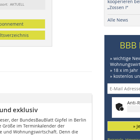
kooperieren be
ssort: AKTUELL
„Zossen I“
Alle News
bonnement
ltsverzeichnis
BBB 
» wichtige Ne
Wohnungswirt
» 18 x im Jahr
» kostenlos u
Anti-R
 und exklusiv
Leser, der BundesBauBlatt Gipfel in Berlin
ste Größe im Terminkalender der
» J
ie und Wohnungswirtschaft. Denn die
Beispiele, Hinweis