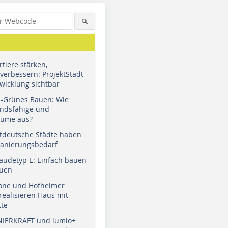
tiere stärken,
verbessern: ProjektStadt
wicklung sichtbar
u-Grünes Bauen: Wie
andsfähige und
äume aus?
tdeutsche Städte haben
Sanierungsbedarf
äudetyp E: Einfach bauen
auen
tone und Hofheimer
ealisieren Haus mit
tte
NIERKRAFT und lumio+