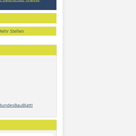
Mehr Stellen
 BundesBauBlatt!