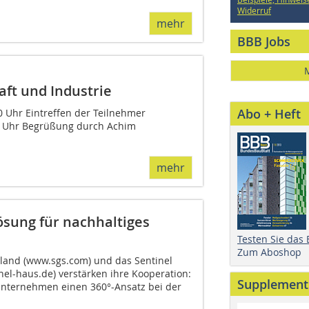
Widerruf
mehr
BBB Jobs
ft und Industrie
Abo + Heft
 Uhr Eintreffen der Teilnehmer
5 Uhr Begrüßung durch Achim
mehr
ösung für nachhaltiges
Testen Sie das
Zum Aboshop
land (www.sgs.com) und das Sentinel
nel-haus.de) verstärken ihre Kooperation:
Supplement
nternehmen einen 360°-Ansatz bei der