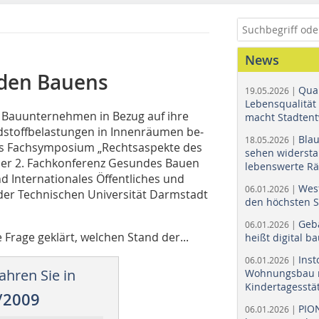
News
nden Bauens
Quar
19.05.2026 |
Lebensqualität 
d Bauunternehmen in Bezug auf ihre
macht Stadtent
dstoffbelastungen in Innenräumen be­­
Bla
18.05.2026 |
das Fachsymposium „Rechtsaspekte des
sehen widerst
er 2. Fachkonferenz Gesundes Bauen
lebenswerte R
Internatio­nales Öffentliches und
Wes
06.01.2026 |
 der Technischen Universität Darmstadt
den höchsten 
Geb
06.01.2026 |
Frage geklärt, welchen Stand der...
heißt digital b
Ins
06.01.2026 |
ahren Sie in
Wohnungsbau r
Kindertagesstä
/2009
PIO
06.01.2026 |