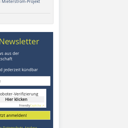
i Mieterstrom-Projekt
Newsletter
ws aus der
schaft
nd jederzeit kündbar
oboter-Verifizierung
Hier klicken
Friendly
Captcha ⇗
etzt anmelden!
e: Datenschutz, Analyse,