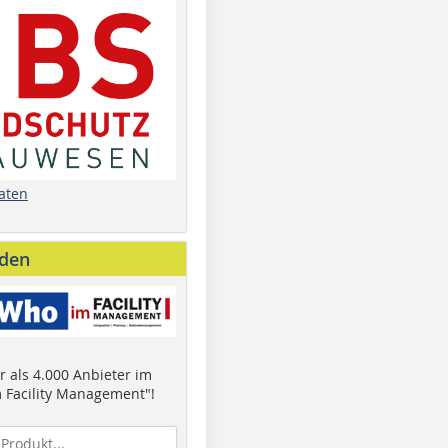
aten
nden
 als 4.000 Anbieter im
 Facility Management"!