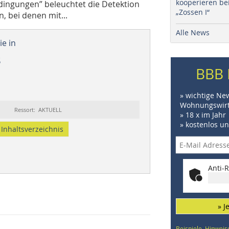
kooperieren be
dingungen” beleuchtet die Detektion
„Zossen I“
, bei denen mit...
Alle News
e in
8
BBB 
» wichtige Ne
Wohnungswirt
Ressort: AKTUELL
» 18 x im Jahr
» kostenlos u
Inhaltsverzeichnis
Anti-R
» J
Beispiele, Hinweis