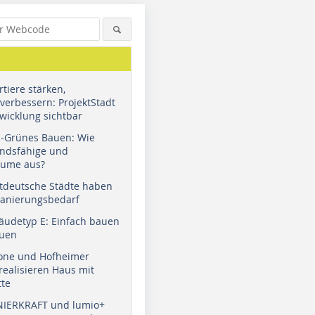
tiere stärken,
verbessern: ProjektStadt
wicklung sichtbar
u-Grünes Bauen: Wie
andsfähige und
äume aus?
tdeutsche Städte haben
Sanierungsbedarf
äudetyp E: Einfach bauen
auen
tone und Hofheimer
ealisieren Haus mit
tte
NIERKRAFT und lumio+