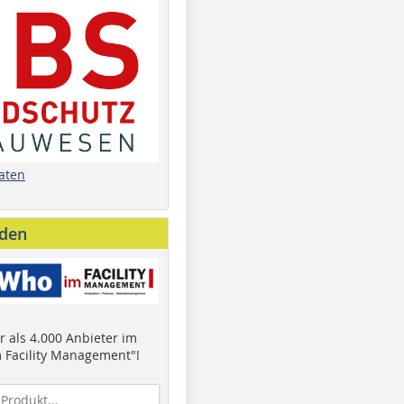
aten
nden
 als 4.000 Anbieter im
 Facility Management"!