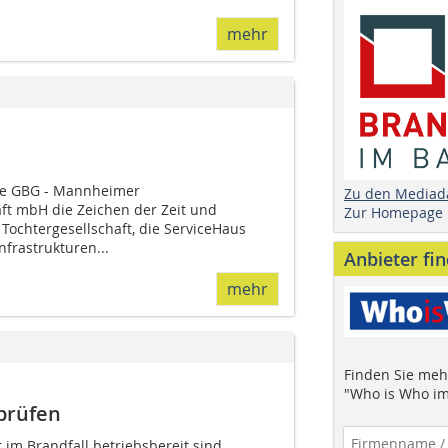
mehr
die GBG - Mannheimer
Zu den Mediad
t mbH die Zeichen der Zeit und
Zur Homepage
 Tochtergesellschaft, die ServiceHaus
frastrukturen...
Anbieter fi
mehr
Finden Sie mehr
"Who is Who im
prüfen
 Brandfall be­­triebsbereit sind,