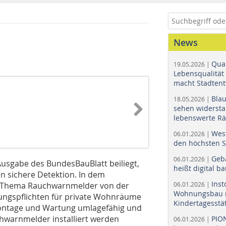
News
Quar
19.05.2026 |
Lebensqualität 
macht Stadtent
Bla
18.05.2026 |
sehen widerst
lebenswerte R
Wes
06.01.2026 |
den höchsten 
Geb
06.01.2026 |
usgabe des BundesBauBlatt beiliegt,
heißt digital b
 sichere Detektion. In dem
Ins
as Thema Rauchwarnmelder von der
06.01.2026 |
Wohnungsbau r
tungspflichten für private Wohnräume
Kindertagesstä
 Montage und Wartung umlagefähig und
chwarnmelder installiert werden
PIO
06.01.2026 |