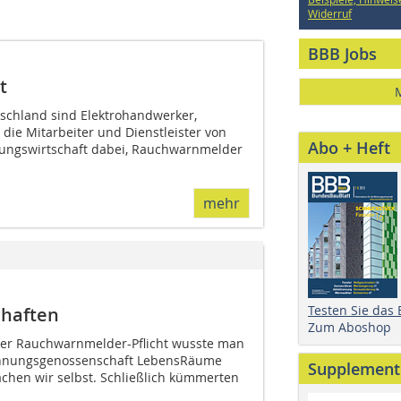
Widerruf
BBB Jobs
t
tschland sind Elektrohandwerker,
die Mitarbeiter und Dienstleister von
Abo + Heft
ngswirtschaft dabei, Rauchwarnmelder
mehr
Testen Sie das
chaften
Zum Aboshop
der Rauchwarnmelder-Pflicht wusste man
ohnungsgenossenschaft LebensRäume
Supplement
hen wir selbst. Schließlich kümmerten