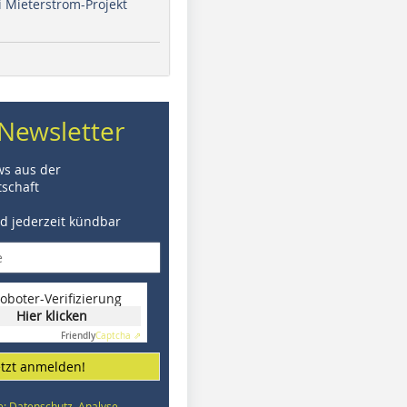
i Mieterstrom-Projekt
Newsletter
ws aus der
schaft
nd jederzeit kündbar
oboter-Verifizierung
Hier klicken
Friendly
Captcha ⇗
etzt anmelden!
e: Datenschutz, Analyse,