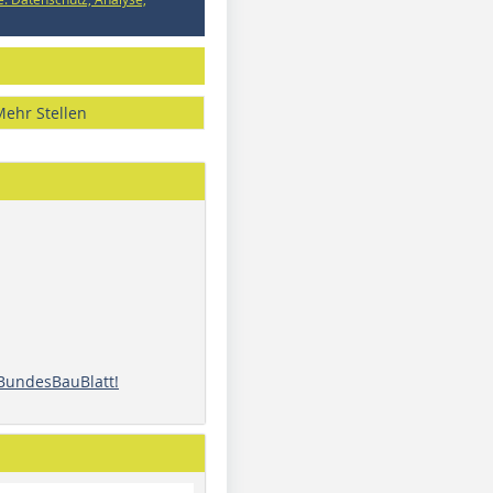
Mehr Stellen
 BundesBauBlatt!